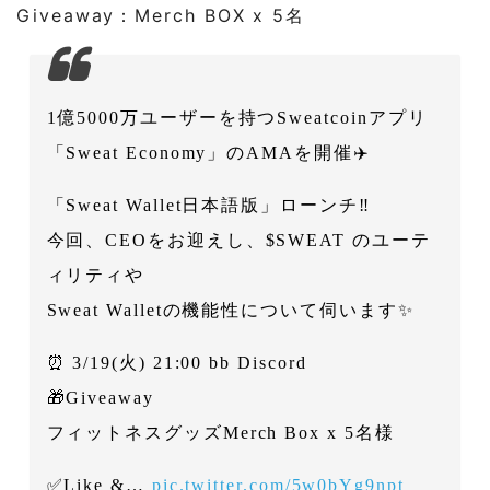
教えてください」
Giveaway：Merch BOX x 5名
2-1-5
「歩くだけで手に入れられる$SWEATの収益
性を教えてください」
1億5000万ユーザーを持つSweatcoinアプリ
2-1-6
「$SWEATは発行上限がありません。どのよ
うに管理するのですか？」
「Sweat Economy」のAMAを開催✈️
2-1-7
「Sweat Economyとして、これまでどのよう
「Sweat Wallet日本語版」ローンチ‼️
なマイルストーンを達成しましたか？」
今回、CEOをお迎えし、$SWEAT のユーテ
2-1-8
「今後数ヶ月でSweat Wallet はどのように進
ィリティや
化しますか？」
Sweat Walletの機能性について伺います✨
2-1-9
「SweatWallet内のPortfolioのトレード機能
はBetaからいつ改善されますか？」
⏰ 3/19(火) 21:00 bb Discord
2-1-10
「マーケティングでは、Web3とWeb2のど
🎁Giveaway
ちらが好ましいですか？」
フィットネスグッズMerch Box x 5名様
2-1-11
「ウォーキングとランニング以外のスポーツ
を行う予定はありますか？」
✅Like &…
pic.twitter.com/5w0bYg9npt