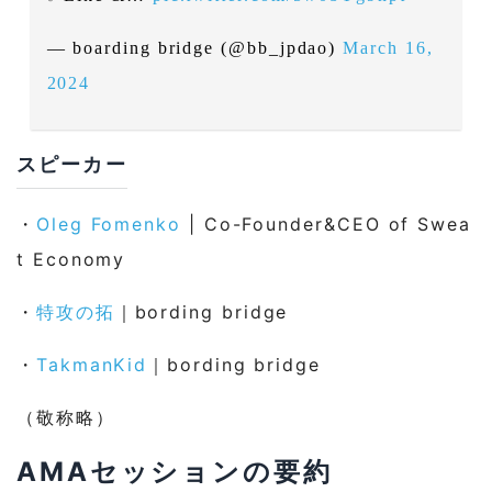
2-1-12
「Sweat Economyが成功するために重要な
— boarding bridge (@bb_jpdao)
March 16,
ことは何だと思いますか？」
2024
3
まとめ
4
関連リンク
スピーカー
4-1
Sweat Economy
・
Oleg Fomenko
| Co-Founder&CEO of Swea
t Economy
4-2
boarding bridge
・
特攻の拓
｜bording bridge
4-2-1
執筆：TakmanKid
・
TakmanKid
｜bording bridge
（敬称略）
AMAセッションの要約