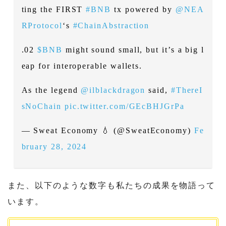
ting the FIRST
#BNB
tx powered by
@NEA
RProtocol
‘s
#ChainAbstraction
.02
$BNB
might sound small, but it’s a big l
eap for interoperable wallets.
As the legend
@ilblackdragon
said,
#ThereI
sNoChain
pic.twitter.com/GEcBHJGrPa
— Sweat Еconomy 💧 (@SweatEconomy)
Fe
bruary 28, 2024
また、以下のような数字も私たちの成果を物語って
います。