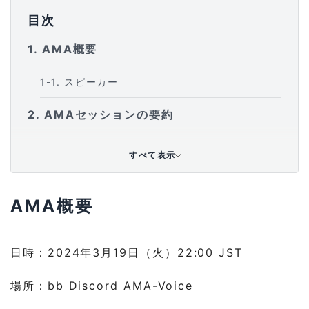
目次
1
AMA概要
1-1
スピーカー
2
AMAセッションの要約
2-1
質問トピック
すべて表示
2-1-1
「Sweat Economyとはどのようなプロジェク
トですか」
AMA概要
2-1-2
「$SWEATの特徴的なポイントはどこです
か？」
日時：2024年3月19日（火）22:00 JST
2-1-3
「ムーブメントエコノミーとは具体的にどうい
うものですか？」
場所：bb Discord AMA-Voice
2-1-4
「NEARとのパートナーシップについて詳しく