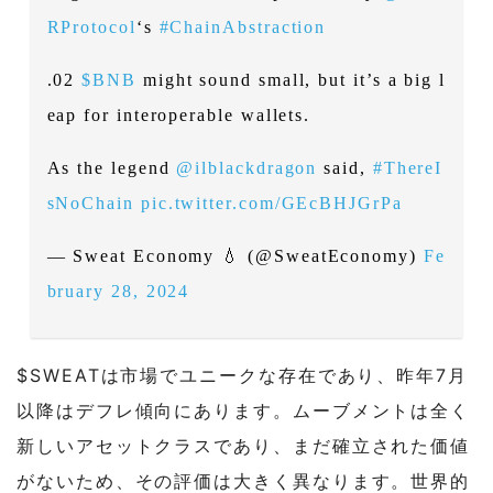
RProtocol
‘s
#ChainAbstraction
.02
$BNB
might sound small, but it’s a big l
eap for interoperable wallets.
As the legend
@ilblackdragon
said,
#ThereI
sNoChain
pic.twitter.com/GEcBHJGrPa
— Sweat Еconomy 💧 (@SweatEconomy)
Fe
bruary 28, 2024
$SWEATは市場でユニークな存在であり、昨年7月
以降はデフレ傾向にあります。ムーブメントは全く
新しいアセットクラスであり、まだ確立された価値
がないため、その評価は大きく異なります。世界的