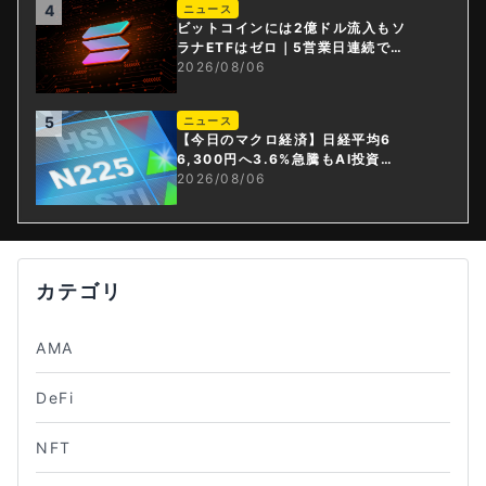
4
ニュース
ビットコインには2億ドル流入もソ
ラナETFはゼロ｜5営業日連続で停
止
2026/08/06
5
ニュース
【今日のマクロ経済】日経平均6
6,300円へ3.6%急騰もAI投資回
収懸念が再燃
2026/08/06
カテゴリ
AMA
DeFi
NFT