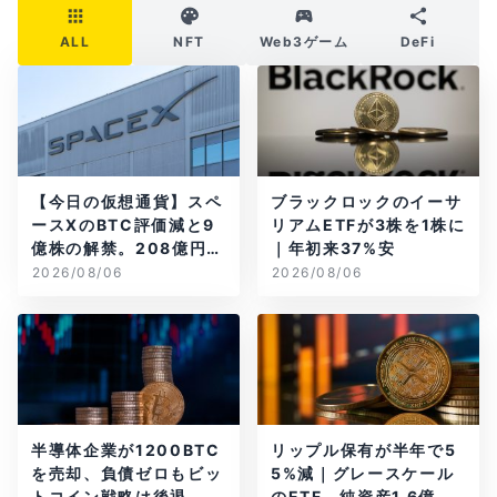
ALL
NFT
Web3ゲーム
DeFi
【今日の仮想通貨】スペ
ブラックロックのイーサ
ースXのBTC評価減と9
リアムETFが3株を1株に
億株の解禁。208億円相
｜年初来37%安
当のBTCが盗難
2026/08/06
2026/08/06
半導体企業が1200BTC
リップル保有が半年で5
を売却、負債ゼロもビッ
5%減｜グレースケール
トコイン戦略は後退
のETF、純資産1.6億ド