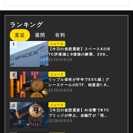
ランキング
直近
週間
有料
1
ニュース
【今日の仮想通貨】スペースXのB
TC評価減と9億株の解禁。208億
円相当のBTCが盗難
2026/08/06
2
ニュース
リップル保有が半年で55%減｜グ
レースケールのETF、純資産1.6億
ドル減
2026/08/06
3
ニュース
【今日の仮想通貨】AI攻撃でBTC
ブリッジが停止。金融庁が「暗号
資産・ステーブルコイン課」新設
2026/08/05