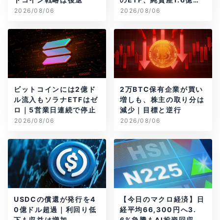
ル減
2026/08/06
2026/08/06
ビットコインには2億ド
2万BTC保有企業が買い
ル流入もソラナETFはゼ
増しも、株主の取り分は
ロ｜5営業日連続で停止
減少｜目標と逆行
2026/08/06
2026/08/06
USDCの償還が発行を4
【今日のマクロ経済】日
0億ドル超過｜利回り低
経平均66,300円へ3.
下も収益は増加
6%急騰もAI投資回収懸