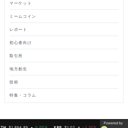
マーケット
ミームコイン
レポート
初心者向け
取引所
地方創生
技術
特集・コラム
Powered by
$1,894.89
0.00%
XRP
$1.02
-2.30%
BNB
$587.07