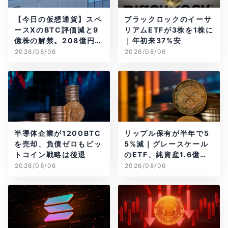
【今日の仮想通貨】スペ
ブラックロックのイーサ
ースXのBTC評価減と9
リアムETFが3株を1株に
億株の解禁。208億円相
｜年初来37%安
当のBTCが盗難
2026/08/06
2026/08/06
半導体企業が1200BTC
リップル保有が半年で5
を売却、負債ゼロもビッ
5%減｜グレースケール
トコイン戦略は後退
のETF、純資産1.6億ド
ル減
2026/08/06
2026/08/06