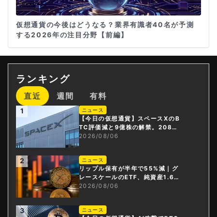
仮想通貨の今後はどうなる？業界有識者40名が予測
する2026年の注目分野【前編】
ランキング
直近
週間
有料
1
ニュース
【今日の仮想通貨】スペースXのB
TC評価減と9億株の解禁。208億
円相当のBTCが盗難
2026/08/06
2
ニュース
リップル保有が半年で55%減｜グ
レースケールのETF、純資産1.6億
ドル減
2026/08/06
3
ニュース