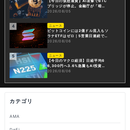
【今日の仮想通貨】AI攻撃でBTC
ブリッジが停止。金融庁が「暗号
資産・ステーブルコイン課」新設
2026/08/05
4
ニュース
ビットコインには2億ドル流入もソ
ラナETFはゼロ｜5営業日連続で停
止
2026/08/06
5
ニュース
【今日のマクロ経済】日経平均6
6,300円へ3.6%急騰もAI投資回
収懸念が再燃
2026/08/06
カテゴリ
AMA
DeFi