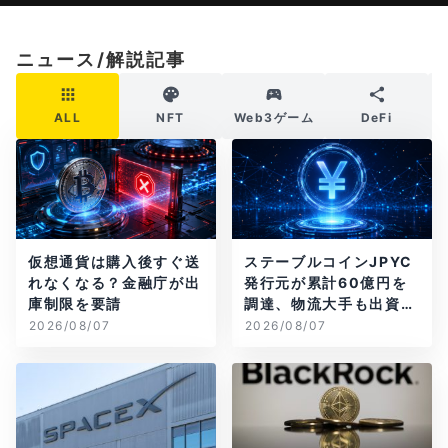
ニュース/解説記事
ALL
NFT
Web3ゲーム
DeFi
仮想通貨は購入後すぐ送
ステーブルコインJPYC
れなくなる？金融庁が出
発行元が累計60億円を
庫制限を要請
調達、物流大手も出資参
画
2026/08/07
2026/08/07