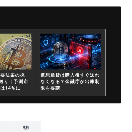
重要法案の採
仮想通貨は購入後すぐ送れ
送り｜予測市
なくなる？金融庁が出庫制
は14%に
限を要請