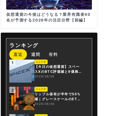
仮想通貨の今後はどうなる？業界有識者40
名が予測する2026年の注目分野【前編】
ランキング
直近
週間
有料
ニュース
1
【今日の仮想通貨】スペー
スXのBTC評価減と9億株の
解禁。208億円相当のBTC
2026/08/06
が盗難
ニュース
2
リップル保有が半年で55%
減｜グレースケールのET
F、純資産1.6億ドル減
2026/08/06