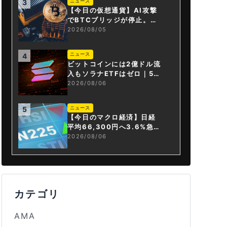
ニュース
3
【今日の仮想通貨】AI攻撃
でBTCブリッジが停止。金
融庁が「暗号資産・ステー
2026/08/05
ブルコイン課」新設
ニュース
4
ビットコインには2億ドル流
入もソラナETFはゼロ｜5営
業日連続で停止
2026/08/06
ニュース
5
【今日のマクロ経済】日経
平均66,300円へ3.6%急騰
もAI投資回収懸念が再燃
2026/08/06
カテゴリ
AMA