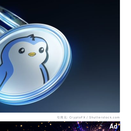
引用元: CryptoFX / Shutterstock.com