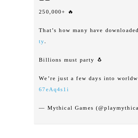
250,000+ 🔥
That’s how many have downloaded
ty
.
Billions must party 🐧
We’re just a few days into world
67eAq4s1i
— Mythical Games (@playmythic