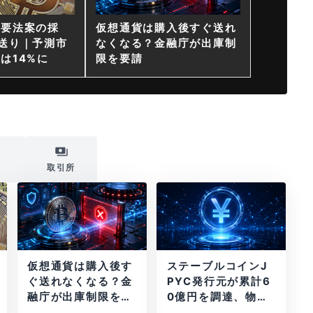
重要法案の採
仮想通貨は購入後すぐ送れ
送り｜予測市
なくなる？金融庁が出庫制
は14%に
限を要請
i
取引所
仮想通貨は購入後す
ステーブルコインJ
ぐ送れなくなる？金
PYC発行元が累計6
融庁が出庫制限を要
0億円を調達、物流
請
大手も出資参画