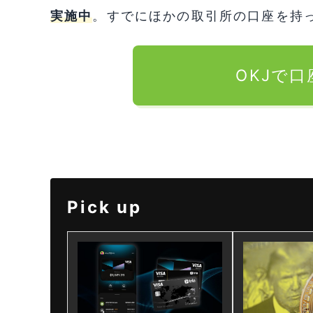
実施中
。すでにほかの取引所の口座を持
OKJで
Pick up