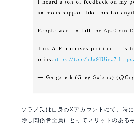
I heard a ton of feedback on my p
animous support like this for anyt
People want to kill the ApeCoin 
This AIP proposes just that. It’s t
reins.
https://t.co/hJx9lUirz7
http
— Garga.eth (Greg Solano) (@Cr
ソラノ氏は自身のXアカウントにて、時
除し関係者全員にとってメリットのある