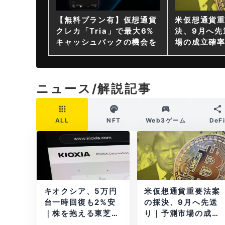
【無料プラン有】仮想通貨
米仮想通貨
クレカ「Tria」で最大6%
決、9月へ先
キャッシュバックの機会を
場の成立確率
ニュース/解説記事
ALL
NFT
Web3ゲーム
DeF
キオクシア、5万円
米仮想通貨重要法案
台一時回復も2%安
の採決、9月へ先送
｜株を抱える東芝は
り｜予測市場の成立
純利益30倍
確率は14%に