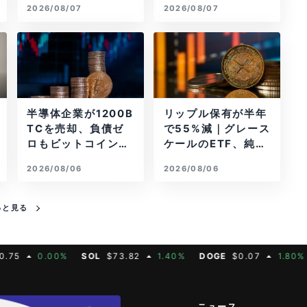
2026/08/07
2026/08/07
半導体企業が1200B
リップル保有が半年
TCを売却、負債ゼ
で55%減｜グレース
ロもビットコイン戦
ケールのETF、純資
略は後退
産1.6億ドル減
2026/08/06
2026/08/06
っと見る
0.00%
SOL
$73.82
1.40%
DOGE
$0.07
1.80%
MAT
ニュース