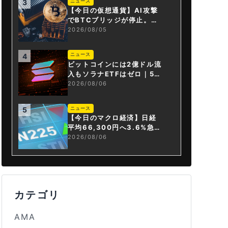
ニュース
3
【今日の仮想通貨】AI攻撃
でBTCブリッジが停止。金
融庁が「暗号資産・ステー
2026/08/05
ブルコイン課」新設
ニュース
4
ビットコインには2億ドル流
入もソラナETFはゼロ｜5営
業日連続で停止
2026/08/06
ニュース
5
【今日のマクロ経済】日経
平均66,300円へ3.6%急騰
もAI投資回収懸念が再燃
2026/08/06
カテゴリ
AMA