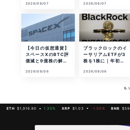
2026/08/07
2026/08/07
【今日の仮想通貨】
ブラックロックのイ
スペースXのBTC評
ーサリアムETFが3
価減と9億株の解
株を1株に｜年初来3
禁。208億円相当の
7%安
2026/08/06
2026/08/06
BTCが盗難
も
H
$1,916.90
1.30%
XRP
$1.03
-1.00%
BNB
$590.75