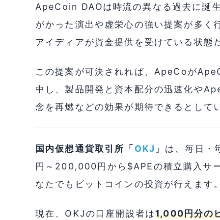
ApeCoin DAOは時流の異なる過去
がかった演出や虚栄心の強い提案が多く
アイディアが資金提供を受けている状態
この提案が可決されれば、ApeCoがApeCh
中し、製品開発と資本配分の迅速化やAp
念を再燃などの効果が期待できるとして
国内仮想通貨取引所「
OKJ
」
は、毎日・毎
円～200,000円から$APEの積立購
なたでもビットコインの投資が行えます
現在、OKJの口座開設者は
1,000円分