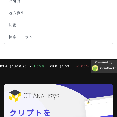
取引所
地方創生
技術
特集・コラム
Powered by
H
$1,916.90
1.30%
XRP
$1.03
-1.00%
BNB
$590.75