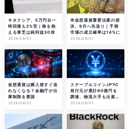
キオクシア、5万円台一
米仮想通貨重要法案の採
時回復も2%安｜株を抱
決、9月へ先送り｜予測
える東芝は純利益30倍
市場の成立確率は14%に
2026/08/07
2026/08/07
仮想通貨は購入後すぐ送
ステーブルコインJPYC
れなくなる？金融庁が出
発行元が累計60億円を
庫制限を要請
調達、物流大手も出資参
画
2026/08/07
2026/08/07