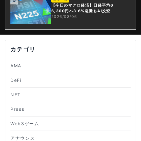
5
【今日のマクロ経済】日経平均6
6,300円へ3.6%急騰もAI投資回
収懸念が再燃
2026/08/06
カテゴリ
AMA
DeFi
NFT
Press
Web3ゲーム
アナウンス