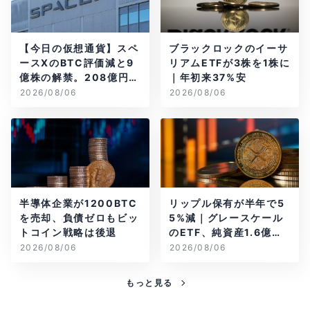
【今日の仮想通貨】スペ
ブラックロックのイーサ
ースXのBTC評価減と9
リアムETFが3株を1株に
億株の解禁。208億円相
｜年初来37%安
当のBTCが盗難
2026/08/06
2026/08/06
半導体企業が1200BTC
リップル保有が半年で5
を売却、負債ゼロもビッ
5%減｜グレースケール
トコイン戦略は後退
のETF、純資産1.6億ド
ル減
2026/08/06
2026/08/06
もっと見る