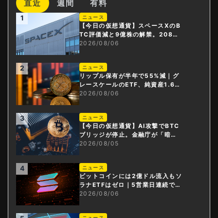
直近
週間
有料
1
ニュース
【今日の仮想通貨】スペースXのB
TC評価減と9億株の解禁。208億
円相当のBTCが盗難
2026/08/06
2
ニュース
リップル保有が半年で55%減｜グ
レースケールのETF、純資産1.6億
ドル減
2026/08/06
3
ニュース
【今日の仮想通貨】AI攻撃でBTC
ブリッジが停止。金融庁が「暗号
資産・ステーブルコイン課」新設
2026/08/05
4
ニュース
ビットコインには2億ドル流入もソ
ラナETFはゼロ｜5営業日連続で停
止
2026/08/06
ニュース