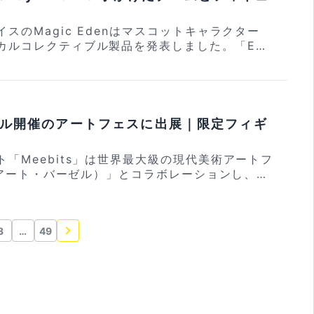
ide内の「Nexus」
=MWVJXJ6475"] Triaカードは世界中で
ーディングカード市場の強い需要が示されまし
定の場所でKodaCamを使って写真を撮影し、ハ
ットカード (約3000円〜) で、最大6%が仮想
。撮影した写真はゲーム内の座標とメタデータに
イスのMagic Edenはマスコットキャラクター
仮想通貨での資産運用もカード
引 (TradFi) が可能です。 一般的なFX
引き付けています。 [ad_area] 【P
て、最高スコアのプレイ
ジカルコレクティブル製品を発表しました。「Em
ます。早期利用者にはさらなる報酬も用意されて
日も24時間取引可能。トレードの合間にはBit
tendo Switch 2が当たるチャンス！ 仮想通貨
PE相当のNFT賞とOthersideのアバターが贈られ
rld Blindbox」としてブラインドボックス形式で近
会に登録しておきましょう。（登録に必要なアク
運用もできるため、資金を一切遊ばせず、仮想通貨
は、Nintendo Switch 2などの豪華賞品が当た
ニティ賞として50,000 APEがトップ5のコミ
徴 ① 仮想通貨で決済可能
いトレンドを同時に追求できます。 Crypto
口座開設などのかんたんタスク
内訳は1位18,000 APE、2位12,000 AP
 Coca-Cola if they could help make Emmy
 ② 最上位プランで最大6%のキャッシュバック
華キャンペーンも開催中なので、是非アカウント登録
のUSDT（米ドル）やXRP（リップル）が100%
、4位7,000 APE、5位5,000 APEです。スコア
r.@223W0RLD said yes. Emmy’s Meme
H、JPYCなど多くの仮想通貨に対応 お申し込みは
ら仮想通
FTコミュニティの評価にも反映されます。*記事
sical. Collectible. NFC-powered. Comin
こちら！ [/ad_area] [no_toc]
想通貨取引所 ② 土日も休まず24時間365日
タール開催のアートフェスに出展｜限定フィギ
まだBitgetの口座を持っていない」という方
間のオープン期間でシー
ter.com/KILFkOJd5i — Magic Eden 🪄 (@Ma
通貨だけでなく金や銀、為替などにも対応 アカウ
Bitget（ビットゲット）の特
新しいハントが解除されます。すべてのハントは
はNFC対応でNFTと連動する仕
キ
ト「Meebits」は世界最大級の現代美術アートフ
用可能なため、途中から参加しても問題ありませ
Magic Edenは製品開発にあ
ttps://crypto-ti
el（アート・バーゼル）」とコラボレーションし、Ar
65日取引可能 ③ 仮想通貨だけでなく金や銀、
のバッジが用意されており、スピード、精度、完成
isney、Coca-Colaのグッズを手がけた実績を持
t/uploads/2025/12/Tria_mini_tyousei.mp
Qatarで限定版スカルプチャー「The Falconer」を
はこちら！ [/ad_area] [ad_ar
getで金・銀を仮想
。詳細な仕様や価格は未発表ですが、Moonbir
//crypto-times.jp/wp-content/uploads/20
第終了となります。 Meebits x @Ar
ドでキャッシュバック率6%を実現！ [video_ad
では、仮想通貨
ュアと同様の形式になると見られています。 [a
8cf35f12a326bdc14b390e.jpg" link="htt
alconer. A limited-edition Meebits sculpt
pto-times.jp/wp-content/uploads/2025/12/
の金や銀の先物取引 (TradFi) が可能です。
Bitgetで金・銀を仮想通貨でトレードしよう！ 仮想
ccessCode=MWVJXJ6475"] Triaカードは世
3
…
49
sively for Art Basel Shop Qatar. Available
.mp4" poster="https://crypto-times.jp/wp
は異なり土日祝日も24時間取引可能。トレードの
et」では、仮想通貨を証拠金にして高騰中の金や銀
クレジットカード (約3000円〜) で、最大6%
plies last. pic.twitter.com/WZxV9mFZvb —
s/2025/12/39c40834648cf35f12a326bdc14
で手軽に資産運用もできるため、資金を一切遊ばせ
 一般的なFX業者とは異なり土日
されます。 仮想通貨での資産運用も
) February 3, 2026 Art Baselはスイ
"https://app.tria.so/?accessCode=MWVJXJ
力と金・銀の力強いトレンドを同時に追求できま
能。トレードの合間にはBitgetで手軽に資産運
ら行えます。早期利用者にはさらなる報酬も用意
にマイアミビーチ、香港でも毎年開催され、各国
金を一切遊ばせず、仮想通貨の爆発力と金・銀の
この機会に登録しておきましょう。（登録に必要
集結する世界的なアートイベントです。今回はカ
最大6%が仮想通貨でキャッシュバックされます。
特徴 ① 1000
 CryptoTimes限定の豪華キ
 Triaの特徴 ① 仮想通貨で決
鷹匠）をモチーフにし
用もカード管理アプリから行えます。早期利用者
世界最大級の仮想通貨取引所 ② 土日も休まず2
で、是非アカウント登録しましょう！ Bitge