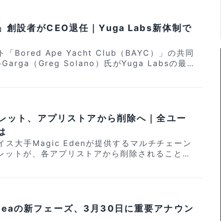
ィブル（収集品）、デジタルチケット、ゲームア
などのトークン化（ブロックチェーン上での所有権
測しています。 2022年に160億ドル
」創設者がCEO退任｜Yuga Labs新体制で
FT市場は、その後Bored ApesやCryptoPu
フィール画像コレクションの価値崩壊とともに急速
Bored Ape Yacht Club（BAYC）」の共同
ランダー氏はこの反省として「多くの購入者は実
arga（Greg Solano）氏がYuga Labsの最
ったわけではなく、デジタルカジノのように扱って
）を退任することが明らかになりました。 Som
タル・物理的資産
有効な技術であるとし、根本的な価値は失われて
o the role of Chairman of the Board, and
Seaは複数のウォレットやブ
s next CEO. Figge is the absolut
たいで全資産を一元管理できるプラットフォーム
the job. There’s no one I trust more to le
体的な改善策として、Apple Payのような法定
nウォレット、アプリストアから削除へ｜全ユー
apter. He’s… — Garga.eth (Gre
格表示を仮想通貨建てではなくドル建てに統一す
は
rga) April 16, 2026 今回の人事異動によ
す。 次世代NFT市場が本当に実
イス大手Magic Edenが提供するマルチチェーン
EOの職を離れ、今後は取締役会の会長（Chairma
よって再始動するのか、今後の動向が注目されま
レットが、各アプリストアから削除されることが
としての役割を担うことになります。 Yuga Labs
。同ウォレットにSOLなどの資産を保有している
るNFTやWeb3ゲームセクターを牽引する主要
資産を移動するか秘密鍵をバックアップしなけれ
EO退任と会長への就任という経営体制の変更は今
_mini_tyousei.mp4" poster="https://crypt
全に失うリスクがあります。 REMINDER!
営や戦略に影響を与える可能性があるため、市場
ontent/uploads/2025/12/39c40834648cf35
 export-only mode tomorrow and will no l
ら高い関心が寄せられています。 なお、今
.jpg" link="https://app.tria.so/?accessC
res. Be sure to export your a
CEOに関する具体的な情報や退任に至った詳細な
Seaの新フェーズ、3月30日に重要アナウン
想通貨クレジ
//t.co/ZzQJ0FGe7y — Magic Eden 🪄
られておらず、今後の公式発表が待たれる状況で