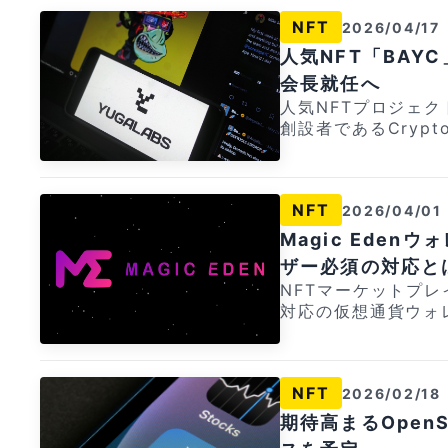
ような実物コレクテ
NFT
2026/04/17
イテム、AIツール
証明）が次の波を牽引すると予
人気NFT「BAYC
超の市場規模を誇ったN
会長就任へ
nksといったプロ
人気NFTプロジェクト「
に縮小しました。ホ
創設者であるCryptoG
際にNFTを欲しか
高経営責任者（CEO
いた」と指摘しています。 同氏はNFT自体はデジ
e news to share: After serving as CEO the past couple year
の所有権を証明する
s, I’m moving int
いないとの立場をとっています。 Open
NFT
2026/04/01
@mfigge will become Yuga’
ロックチェーンをま
e best person for 
を目指しています。具
Magic Ede
ad Yuga through this next ch
通貨決済の追加や価
ザー必須の対応と
g Solano) (@CryptoGa
る取り組みが進んでいるとしていま
NFTマーケットプレ
り、Solano氏はC
用品のトークン化に
対応の仮想通貨ウォ
n of the Board）
す。 [ad_area] 【PR】Triaカードでキャッシュバック率6%を実
明らかになりました
は仮想通貨市場におけ
現！ [video_ad src="https://crypto-times.jp/wp-content/upl
ユーザーは速やかに
企業です。同氏のC
oads/2025/12/Tria
ば、資金へのアクセスを完
後のプロジェクト運
o-times.jp/wp-c
NFT
2026/02/18
ME Wallet enters
関係者やコミュニティか
f12a326bdc14b390e
onger be available on App Sto
回の発表では後任の
期待高まるOpen
ode=MWVJXJ6475"] Triaカードは世界中で使える仮
ssets or wallets.https:
経緯については触れ