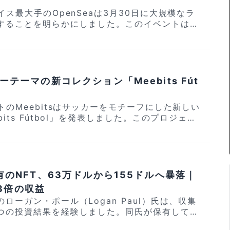
00円〜) で、最大6%が仮想通貨でキャッシュバッ
 Magic Edenによると同ウォレッ
イス最大手のOpenSeaは3月30日に大規模なラ
ート専用モード」へと移行します。将来的にはウ
さらなる報酬も用意されているため是非この機会
することを明らかにしました。このイベントはO
能が完全に終了する可能性があるため、ユーザー
_mini_tyousei.mp4" poster="https://crypt
ょう。（登録に必要なアクセスコード：MWVJXJ
の「次の章」の幕開けと位置づけられており、同社
す。 今回の決定の背景にはMagi
ontent/uploads/2025/12/39c40834648cf35
いる最新のプロダクトや今後の戦略的な方向性に
戦略転換があります。デジタルコレクティブル（NF
.jpg" link="https://app.tria.so/?accessC
%のキャッシュバック率 ③ BTCやETH、JPY
表される予定です。 Join us March
低下する中、同社は新たな注力分野としてクリプ
想通貨クレジ
申し込みはこちら！ [/ad_area] [no
vent. Major updates on what we've been b
びスポーツベッティング事業を推進する方針を固
00円〜) で、最大6%が仮想通貨でキャッシュバッ
he Block
. The next chapter for Open
カーテーマの新コレクション「Meebits Fút
_area] 【PR】Triaカード
さらなる報酬も用意されているため是非この機会
 公式Xアカウントを通じて行われた
 src="https://crypt
ょう。（登録に必要なアクセスコード：MWVJXJ
トのMeebitsはサッカーをモチーフにした新しい
ップ（出航）」という表現が用いられており、N
tent/uploads/2025/12/Tria_mini_tyousei.
its Fútbol」を発表しました。このプロジェク
な発展的な取り組みが示唆されています。 現在
ps://crypto-times.jp/wp-content/uploads/
%のキャッシュバック率 ③ BTCやETH、JPY
FTマーケットプレイスであるOpenSeaおよび
で発表される具体的な内容や更新の詳細は伏せら
4648cf35f12a326bdc14b390e.jpg" link
申し込みはこちら！ [/ad_area] [no
ォームのOthersideと提携して展開されます。
内ではガバナンストークンの発表などを含む大規
.so/?accessCode=MWVJXJ6475"] Triaカー
he field on February 2
ではないかという期待も寄せられています。NFT
想通貨クレジットカード (約3000円〜) で、最
ip with @opensea and @OthersideMeta. pi
penSeaがどのような新機軸を打ち出し、市場
ュバックされます。 仮想通貨での資産運
EkFs1lwu — Meebits (@MeebitsNFTs) Febr
描いていくのか、世界中のコミュニティから熱い
保有のNFT、63万ドルから155ドルへ暴落｜
リから行えます。早期利用者にはさらなる報酬も
Nintendo
是非この機会に登録しておきましょう。（登録に
3倍の収益
連動型のアバターとなっており、ブラインドボッ
Bitget」では、Nint
6475） Triaの特徴 ① 仮想通貨
ローガン・ポール（Logan Paul）氏は、収集
集の楽しさとNFTならではのオンチェーンでの流
 2などの豪華賞品が当たる限定抽選キャンペーンが実
ットカード ② 最上位プランで最大6%のキャッ
つの投資結果を経験しました。同氏が保有してい
のアバターはOtherside
TCやETH、JPYCなど多くの仮想通貨に対応 お
は価値がほぼ崩壊した一方で、希少なポケモンカー
できるほか、将来的には物理的なアイテムとの引
ップル）が100%の確率でもらえます。 キャン