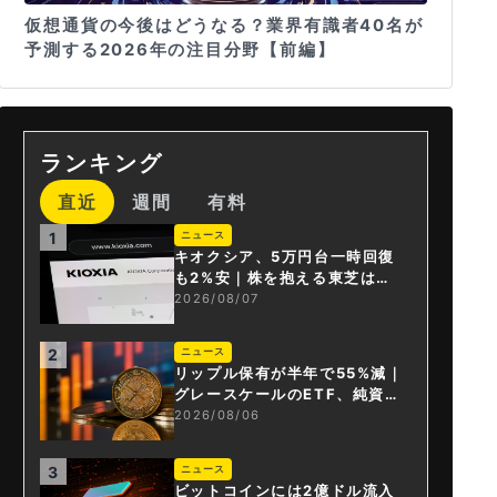
仮想通貨の今後はどうなる？業界有識者40名が
予測する2026年の注目分野【前編】
ランキング
直近
週間
有料
1
ニュース
キオクシア、5万円台一時回復
も2%安｜株を抱える東芝は純
利益30倍
2026/08/07
2
ニュース
リップル保有が半年で55%減｜
グレースケールのETF、純資産
1.6億ドル減
2026/08/06
3
ニュース
ビットコインには2億ドル流入