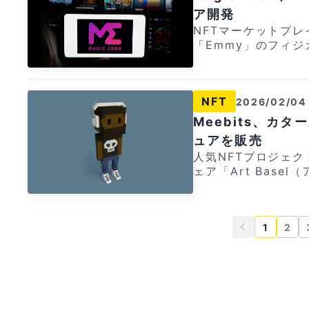
coin) February 9, 2026 プレイヤーはOthers
p.tria.so/?accessCode
大しています。 [ad_area] 【PR】Bitgetで金・銀を仮想通貨でトレ
落札されるなどトレ
ア開発
と「Swamp」の特
使える仮想通貨クレジ
ードしよう！ 仮想通貨取引所「Bitget」では、仮想通貨を証拠金に
た。 デジタル資産が急落する一方で、歴史と物語を持つ希少な現物
ントを完了させます
NFTマーケットプレ
通貨でキャッシュバックされます。 
して高騰中の金や銀の先物取
資産は依然として多額の資本を
よって確認される仕組みです。 個人賞とし
「Emmy」のフィ
管理アプリから行え
業者とは異なり土日祝
R】Bitget登録でNin
ヤーには25,000 A
my's Meme Wo
いるため是非この機
getで手軽に資産
取引所「Bitget」で
ます。さらに、コミュ
日発売予定です。 We asked the team that made merch for Ma
セスコード：MWVJXJ6475） Triaの特
の爆発力と金・銀の力強
る限定抽選キャンペーンが実施中！ 
ュニティに分配されます。
rvel, Disney and
なクレジットカード
Times限定の豪
で最低でも約5ドル分
NFT
2026/02/04
E、3位8,000 APE
a real-world supersta
率 ③ BTCやET
しましょう！ Bitget（ビットゲット）の特徴 ① 1000種類近い銘柄
の確率でもらえます。 キャンペーンは期間限定。「これか
は自分が選択したN
World Blindbox: Phy
を扱う世界最大級の仮
Meebits、カ
貨投資を始めたい」「
執筆時点で1 APE = 約20円 シーズン1は2週
g soon. pic.twit
取引可能 ③ 仮想
ュアを販売
は、ぜひチェックしてみてください！ 
ズンが進むにつれて
gicEden) February 2, 2026 製品
ント登録はこちら！ [/ad_area] [ad_area] 【PR】Triaカードで
人気NFTプロジェク
徴 ① 1000種類近い銘柄を扱う世界最大級の仮想通貨取引所 ② 土
シーズン中ずっと利
組みが搭載される可能性があります。 
ャッシュバック率6%を実現！ [video_ad src="h
ェア「Art Bas
日も休まず24時間3
ん。また、18種類
たり、Marvel、D
mes.jp/wp-conten
t Basel Shop 
為替などにも対応 キャンペーン参加
度に応じて獲得できます。 [ad_area] 【PR】Bit
つチームに制作を依頼
4" poster="https:
販売します。在庫がなくなり次
ea] 【PR】Triaカー
通貨でトレードしよう！ 仮想通貨取引所「Bitget」
dsが展開したフィギ
25/12/39c4083464
tBasel Meet The F
src="https://cry
を証拠金にして高騰中
d_area] 【PR】
投
ps://app.tria.so/?a
1
2
ure created exclu
Tria_mini_tyousei
一般的なFX業者と
通貨取引所「Bitg
稿
界中で使える仮想通貨
on site while sup
-content/upload
合間にはBitget
の先物取引 (TradFi) が可能です。
の
が仮想通貨でキャッシュバック
Meebits (@MeebitsNFTs
b390e.jpg" link=
ず、仮想通貨の爆発
祝日も24時間取引可
ペ
カード管理アプリか
ス・バーゼルを本拠
6475"] Triaカードは世界中で使える仮想通貨クレジットカード (約
す。 CryptoTimes限定の豪華キャンペーンも開催中なので、是非ア
用もできるため、資
ー
されているため是非
の一流ギャラリーが
3000円〜) で、
カウント登録しましょう！ Bitget（ビットゲット）の
力強いトレンドを同時に追求できます。
ジ
なアクセスコード：MWVJXJ6475）
タールでの開催となります。 ファルコナー（
仮想通貨での資産運
種類近い銘柄を扱う
ャンペーンも開催中なの