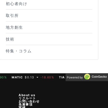
初心者向け
取引所
地方創生
技術
特集・コラム
MATIC
$0.13
-18.60%
TIA
$0.33
-1.40%
BTC
$64,
Powered by
About us
リクルート
お問い合わせ
免責事項
実績