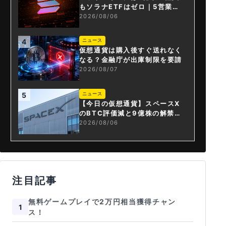
もソラナETFはゼロ｜5営業日
連続で停止
2026/08/06
4
ニュース
仮想通貨は購入後すぐ送れなく
なる？金融庁が出庫制限を要請
2026/08/07
5
ニュース
【今日の仮想通貨】スペースX
のBTC評価減と9億株の解禁。
208億円相当のBTCが盗難
2026/08/06
注目記事
無料ゲームプレイで2万円相当獲得チャン
1
ス！