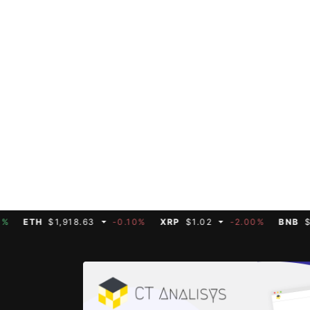
送
済可能なクレジット
たスカルプチャーは、Ar
にはさらなる報酬も
4時間365日取引可
t（ビットゲット）の特徴 ① 1000種類近い銘柄を
り
バック率 ③ BTC
で会場での現地販売と
ましょう。（登録に必要な
対応 アカウント登録はこちら！ [/ad_area] 
仮想通貨取引所 ② 
トへと展開を広げる取り組みの一環です。
特徴 ① 仮想通貨で決済可能なクレジットカード ② 最上位プランで
Cも使えるキャッシュバック率6%を実現
貨だけでなく金や銀
で金・銀を仮想通貨でトレードしよう
最大6%のキャッシュ
s://crypto-times.
[/ad_area] [ad_area] 【PR】Triaカードでキャッシュバック率6%
では、仮想通貨を証拠
tyousei.mp4" post
を実現！ [video_ad src="https://crypto-times.jp/wp-conten
が可能です。 一般的なFX業者とは異なり土日祝日も24時間取引可
ploads/2025/12/
t/uploads/2025/12
能。トレードの合間に
link="https://app
crypto-times.jp/
を一切遊ばせず、仮
カードは世界中で使え
8cf35f12a326bdc14
に追求できます。 CryptoTimes限定の豪華キャンペーンも開催中な
で、最大6%が仮想通貨で
cessCode=MWVJXJ6475"] Triaカ
ので、是非アカウント登録しましょう
資産運用もカード管
クレジットカード (
特徴 ① 1000種類近い銘柄を扱う世界最大級の仮想通貨取引所 ②
報酬も用意されてい
ュバックされます。 仮想通貨での資産運用もカード管理アプリか
土日も休まず24時間
（登録に必要なアクセスコード
行えます。早期利用
銀、為替などにも対応 アカウント
仮想通貨で決済可能
の機会に登録してお
area] 【PR】Tria
のキャッシュバック率
WVJXJ6475） Triaの特徴 ① 仮想通貨で決済可能なクレジットカ
ad src="https://
対応 お申し込みはこちら！ [/ad_area] [no_to
ード ② 最上位プラ
ETH
$1,918.63
-0.10%
XRP
$1.02
-2.00%
BNB
$592.6
12/Tria_mini_tyou
ckbeard.apechain
H、JPYCなど多くの仮
wp-content/uplo
ea] [no_toc]
c14b390e.jpg" li
JXJ6475"] Triaカードは世界中で使える仮想通貨クレジットカード
(約3000円〜) 
す。 仮想通貨での資産運用もカード管理アプリから行えます。早期