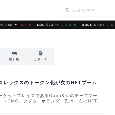
6
-0.20%
SOL
$73.86
0.40%
DOGE
$0.07
0.90%
取引所
リサーチ
ロレックスのトークン化が次のNFTブーム
ーケットプレイスであるOpenSeaのチーフマー
ー（CMO）アダム・ホランダー氏は、次のNFT
2022年の投機的なブームとは様相が異なるものに
カードやロレックスの