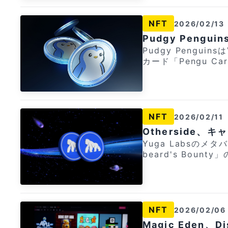
ドがトレーディングカー
き換えオプションも
ペーンは期間限定。
は仮想通貨を基盤と
ループ1」には6カ国
etの口座を持って
NFT
2026/02/13
的収集品への需要拡大を浮き
名の個性的な選手が
い！ Bitget（ビットゲット）の特徴 ① 1000種類近い銘柄を扱う世
のキャッシュバック
賞品を競うことがで
Pudgy Peng
界最大級の仮想通貨取
中】 ビットコイン資金調達率がマイナス圏、83%高騰した24年の再
のトーナメント参戦も計画されてい
Pudgy Pengu
③ 仮想通貨だけで
来か？ 過去8回は全てV字回復、イーサリアムの歴史的大底と復活の
が優先的にピッチに
カード「Pengu 
はこちら！ [/ad_area] [ad_area] 【PR】Triaカードでキャッシュ
鍵とは ポール氏は2021年の仮想通貨ブームの際、「0N1 Force」と
に注目が集まっています。 [ad_area] 【PR】Bitge
します。 Today, Pengu enters the world of consumer financ
バック率6%を実現！ [video_ad src="https://crypto-times.
いうNFTを約63万50
o Switch 2が当たるチャンス！ 仮想通貨取
e. Introducing th
wp-content/uploa
などのコレクション
ntendo Swit
ith @KASTxyz. Sign up for the waitlist below to secure you
r="https://crypt
155ドルまで下落し
実施中！ 口座開設などのかんたんタスクで最低でも約5ドル分のUSD
r very own Pengu 
c40834648cf35f12
以降苦戦しており、
T（米ドル）やXRP（
dgy Penguins (@pud
tria.so/?accessCode=MW
NFT
2026/02/11
に影響を与えています。 [caption id="attachment_153
ンペーンは期間限定
Cardはステーブ
える仮想通貨クレジッ
n="alignnone" 
Otherside
tgetの口座を持
への出金が不要です
貨でキャッシュバックされます。 仮想
e」[/caption] 一方で、ポール氏が所有していた希少なポケモンカー
Yuga Labsのメタ
さい！ Bitget（ビットゲット）の特徴 ① 1000種類近い銘柄を扱う
12%のリワードと最大
理アプリから行えま
ドのピカチュウ・イ
beard's Bou
世界最大級の仮想通貨
は3つのティアが用意
るため是非この機会
た。 オークションハウスのGoldinで開催された競売にて、PSA10評
0 APEで特に参
能 ③ 仮想通貨だ
PENGUブラックカ
スコード：MWVJXJ6475） Triaの特徴 ①
価の同カードが164
れます。 A new hunt begins in @OthersideMeta. Blackbear
参加はこちら！ [/ad_area] [ad_area] 【PR】Triaカードでキャッ
在ウェイトリストの
クレジットカード 
これはオークション
d’s Bounty is liv
シュバック率6%を実現！ [video_ad src="https://cr
ます。（紹介者上位
③ BTCやETH、
てギネス世界記録に
Voyagers and their communities
jp/wp-content/up
れるとのこと） ウェイトリストはカードの発売前の数週間開放さ
ら！ [/
ードを約520万ド
rks the spot: https://t.co/
ster="https://cry
NFT
2026/02/06
れ、その後物理カードが
跳ね上がりました。 今回のオークションでは合計300以上のロッ
below 🏴‍☠️👇 pic
39c40834648cf35f
ロジェクトからリテ
Magic Eden
が出品され、1999