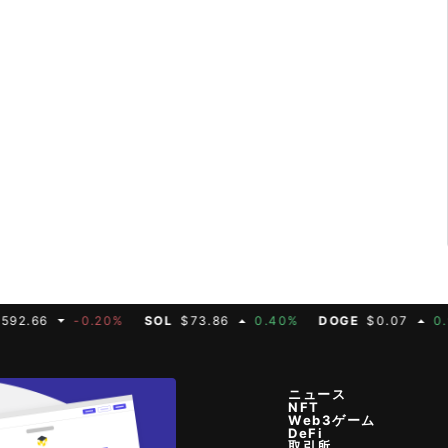
カード ② 最上位プランで最大6%のキャッシュ
t Basel Shop Qatar限定で制作されたもの
用意されているため是非この機会に登録しておき
能 ③ 仮想通貨だけでなく金や銀、為替などにも
扱う世界最大級の
やETH、JPYCなど多くの仮想通貨に対応 お申し
なります。MeebitsがNFTからフィジカルアー
アクセスコード：MWVJXJ6475） Triaの
[ad_area] 【PR】JPY
土日も休まず24時間365日取引可能 ③ 仮想通
込みはこちら！ [/ad_area] [no_toc]
 [ad_area] 【PR】Bitget
！ [video_ad src="http
、為替などにも対応 アカウント登録はこちら！
！ 仮想通貨取引所「Bitget」
バック率 ③ BTCやETH、JPYCなど多くの仮
jp/wp-content/uploads/2025/12/Tria_mini_
金にして高騰中の金や銀の先物取引 (TradFi)
想通貨に対応 お申し込みはこちら！ [/ad_area] [no_toc]
er="https://crypto-times.jp/wp-content/u
39c40834648cf35f12a326bdc14b390e.jpg"
/Tria_mini_tyousei.mp4" poster="https://
はBitgetで手軽に資産運用もできるため、資金
.tria.so/?accessCode=MWVJXJ6475"] Tria
wp-content/uploads/2025/12/39c4083464
想通貨の爆発力と金・銀の力強いトレンドを同時
る仮想通貨クレジットカード (約3000円〜)
b390e.jpg" link="https://app.tria.so/?ac
キャッシュバックされます。 仮想通貨での
ードは世界中で使える仮想通貨
！ Bitget（ビットゲット）の
理アプリから行えます。早期利用者にはさらなる
約3000円〜) で、最大6%が仮想通貨でキャッシ
るため是非この機会に登録しておきましょう。
ら
365日取引可能 ③ 仮想通貨だけでなく金や
：MWVJXJ6475） Triaの特徴 ①
者にはさらなる報酬も用意されているため是非こ
登録はこちら！ [/ad_area] [ad_
なクレジットカード ② 最上位プランで最大6%
きましょう。（登録に必要なアクセスコード：M
カードでキャッシュバック率6%を実現！ [video_
 ③ BTCやETH、JPYCなど多くの仮想通貨に
crypto-times.jp/wp-content/uploads/2025/
c] 記事ソース：bla
ンで最大6%のキャッシュバック率 ③ BTCやET
6
-0.20%
SOL
$73.86
0.40%
DOGE
$0.07
0.90%
sei.mp4" poster="https://crypto-times.jp/
.com
想通貨に対応 お申し込みはこちら！ [/ad_ar
ads/2025/12/39c40834648cf35f12a326bd
nk="https://app.tria.so/?accessCode=MWV
ニュース
で、最大6%が仮想通貨でキャッシュバックされま
NFT
Web3ゲーム
DeFi
取引所