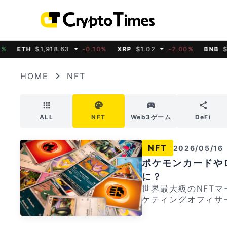
ETH
$1,918.63
-0.10%
XRP
$1.02
-2.00%
BNB
$592.6
HOME
NFT
ALL
NFT
Web3ゲーム
DeFi
NFT
2026/05/16
ポケモンカードや
に？
世界最大級のNFTマ
ケティングオフィサ
サイクルは2021〜
なるとの見方を示しました。 同氏はポケモン