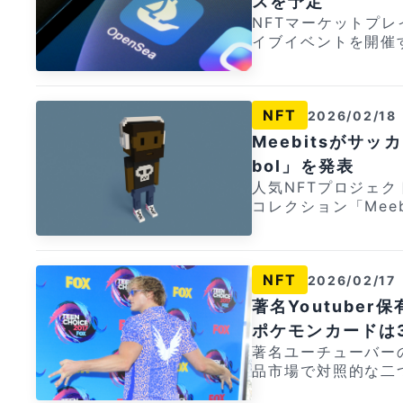
ットカード (約30
スを予定
(@MagicEden) March 31, 2026
す。 [ad_area] 【PR】Triaカードでキャッシュバック率6%を実
クされます。 仮想通貨での資産運用もカード管理アプリから行えま
NFTマーケットプレ
トは今後「エクスポ
現！ [video_ad src="https://crypto-times.jp/wp-content/upl
す。早期利用者には
イブイベントを開催
ォレットとしての機
oads/2025/12/Tria
に登録しておきまし
penSeaにとって
に残された猶予期間は残りわずかで
o-times.jp/wp-c
6475） Triaの特徴 ① 仮想通貨で決済可能なクレジットカード ②
が現在開発を進めて
c Edenの大きな
f12a326bdc14b390e
最上位プランで最大6
関する重要なアップデートが発
T）市場への関心が
ode=MWVJXJ6475"] Triaカードは世界中で使える仮
Cなど多くの仮想通貨に対応 お
NFT
2026/02/18
30th for a live e
トカジノカジノおよ
ットカード (約30
_toc] 記事ソース：T
uilding and where we're headed
めています。 今回のウォレット廃止の動きは、自社のリソースを集
Meebitsがサッ
クされます。 仮想通貨での資産運用もカード管理アプリから行えま
Sea. Sails up ⛵️ pic.twitter.com/tNlKbi4PP8 — OpenSea (@
中化する戦略の一つと考えられます。 [ad
す。早期利用者には
bol」を発表
opensea) February 16, 2026
でキャッシュバック率6%を実現！ [video_ad
に登録しておきまし
人気NFTプロジェク
告知では「セイルア
o-times.jp/wp-con
6475） Triaの特徴 ① 仮想通貨で決済可能なクレジットカード ②
コレクション「Meeb
FT市場における新た
mp4" poster="htt
最上位プランで最大6
トは、世界最大級のN
のところ、イベント
2025/12/39c4083
Cなど多くの仮想通貨に対応 お
メタバースプラットフ
れていますが、業界
="https://app.tria
_toc]
Introducing Meebits Fútbol. Taking t
模な転換点になるの
ドは世界中で使える仮
NFT
2026/02/17
5th in partnersh
業界を牽引してきたO
大6%が仮想通貨でキャッシ
c.twitter.com/9Y
の未来をどのように
著名Youtuber
用もカード管理アプ
uary 16, 2026 2月25日に公開予定のこのコレクションはWeb3にお
視線が注がれています。 [ad_area] 【PR】Bitget登録で
用意されているため
ポケモンカードは
ける初の実イベント
Switch 2が当たるチャンス！ 仮想通貨取引所「
必要なアクセスコード：MWVJXJ
著名ユーチューバーの
クス玩具のような収
endo Switch
で決済可能なクレジ
品市場で対照的な二
動性や合成性を兼ね備えています。 これら
施中！ 口座開設などのかんたんタスクで最低でも約5ドル分のUSDT
シュバック率 ③ B
た高額なNFT投資
内でのプレイに使用
（米ドル）やXRP（リ