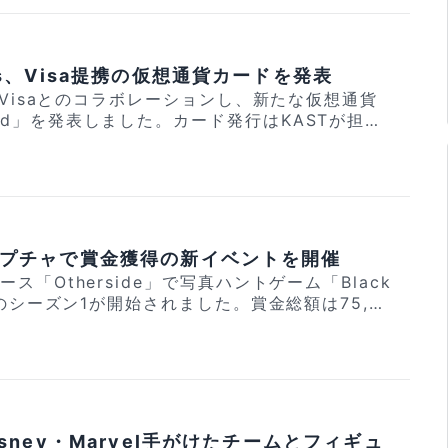
申し込みはこちら！ [/ad_area] [no_toc]
ド史上最高額で落札されました。 この事実
提供される予定です。最初にリリースされる「グ
「これから仮想通貨投資を始めたい」「まだBitg
するNFTのボラティリティの高さと、希少な物理
の代表チームが含まれ、各チーム10名、合計60
いない」という方は、ぜひチェックしてみてくださ
彫りにしています。 話題の記事 最大6%
登場。コレクターは自分だけのチームを編成して
｜仮想通貨クレジットカード「Tria」【早期割引
き、今春後半には「グループ2」と「グループ3」
uins、Visa提携の仮想通貨カードを発表
引所 ② 土日も休まず24時間365日取引可能
ます。 まずはMeebitsの保有者
insはVisaとのコラボレーションし、新たな仮想通貨
なく金や銀、為替などにも対応 キャンペーン参加
立つ権利を得る形となっており、今後の詳細発表
Card」を発表しました。カード発行はKASTが担当
t登録でNintend
jp/
00ドルで購入。当時はBAYCやCryptoPunks
引所「Bitget」では、Ni
e Pengu Card on @Visa, in collaboration w
ds/2025/12/Tria_mini_tyousei.mp4" poste
が高騰していましたが、現在このNFTの価値は約
ch 2などの豪華賞品が当たる限定抽選キャンペーンが
o-times.jp/wp-content/uploads/2025/12/39
ています。NFTセクター全体が2021年のピーク
Card. pic.twitter.com/Kdj5lNmMOw — Pu
a326bdc14b390e.jpg" link="https://app.
イーサリアム（ETH）の価格動向もNFTの評価額
リップル）が100%の確率でもらえます。 キャ
gypenguins) February 11, 2026 Pengu
VJXJ6475"] Triaカードは世界中で使
120" alig
。「これから仮想通貨投資を始めたい」「まだBi
ルコインや仮想通貨から直接決済が可能で、取引所
トカード (約3000円〜) で、最大6%が仮想通
width="1067"] ポール氏が落札した「0N1 Forc
、キャプチャで賞金獲得の新イベントを開催
っていない」という方は、ぜひチェックしてみてくだ
。世界中の1億5千万以上の店舗で利用でき、最大
通貨での資産運用もカード管
バース「Otherside」で写真ハントゲーム「Black
7%の利回りが提供されるといいます。 カード
す。早期利用者にはさらなる報酬も用意されてい
ラストレーターは歴史的な収益をもたらしまし
nty」のシーズン1が開始されました。賞金総額は75,00
取引所 ② 土日も休まず24時間365日取引可
されています。PENGU スタンダードカード、
に登録しておきましょう。（登録に必要なアクセ
加条件は設けられておらず、誰でも参加できるとみら
けでなく金や銀、為替などにも対応 キャンペーン
ード、PENGUゴールドカードの3種類です。 現
 仮想通貨で決済可能な
9万2000ドル（約25億円）で落札されました。
登録を受付中で登録後には紹介コードが発行され
② 最上位プランで最大6%のキャッシュバック率
で支払われたトレーディングカードの最高額とし
e, a photo-based geo-hunter game built for
ypto-times.
10名には無料のペンギーブラックカードが提供さ
JPYCなど多くの仮想通貨に対応 お申し込みはこち
認定されています。ポール氏は2021年にこのカ
. Season 1 starts now, X ma
loads/2025/12/Tria_mini_tyousei.mp4" po
ad_area] [no_toc]
ルで購入しており、今回の売却で価値は3倍以上に
PP2txhJAih Details in the thread
pto-times.jp/wp-content/uploads/2025/12/
発売される予定。Pudgy PenguinsはNFTプ
ト
.twitter.com/sRpS3CEcfl — ApeCoin (@ape
12a326bdc14b390e.jpg" link="https://ap
ール、伝統的金融、消費者金融へと事業領域を拡
、Disney・Marvel手がけたチームとフィギュ
年のポケモン第1弾リザードンが95万4808ドルで