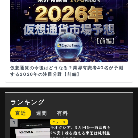
仮想通貨の今後はどうなる？業界有識者40名が予測
する2026年の注目分野【前編】
ランキング
直近
週間
有料
1
ニュース
キオクシア、5万円台一時回復も
2%安｜株を抱える東芝は純利益3