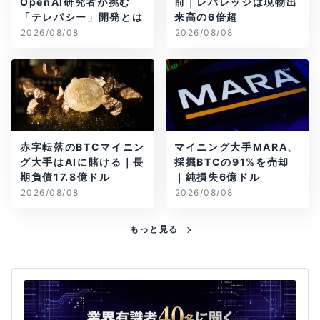
OpenAI研究者が挑む
前｜レバレッジは現物出
「テレパシー」開発とは
来高の6倍超
2026/08/08
2026/08/08
赤字転落のBTCマイニン
マイニング大手MARA、
グ大手はAIに賭ける｜長
採掘BTCの91%を売却
期負債17.8億ドル
｜純損失6億ドル
2026/08/08
2026/08/08
もっと見る