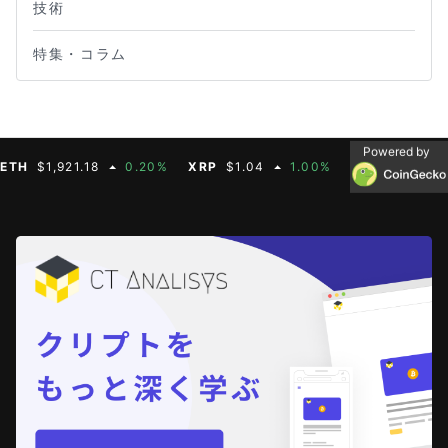
技術
特集・コラム
Powered by
$1,921.18
0.20%
XRP
$1.04
1.00%
BNB
$604.50