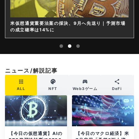
米仮想通貨重要法案の採決、9月へ先送り｜予測市場
の成立確率は14%に
ニュース/解説記事
ALL
NFT
Web3ゲーム
DeFi
【今日の仮想通貨】AIの
【今日のマクロ経済】米