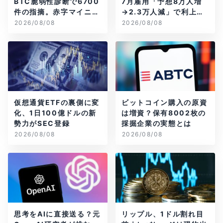
BTC脆弱性診断で6700
7月雇用「予想8万人増
件の指摘。赤字マイニン
→2.3万人減」で利上げ
グ企業はAIに賭ける
観測後退
2026/08/08
2026/08/08
仮想通貨ETFの裏側に変
ビットコイン購入の原資
化、1日100億ドルの新
は増資？保有8002枚の
勢力がSEC登録
採掘企業の実態とは
2026/08/08
2026/08/08
思考をAIに直接送る？元
リップル、1ドル割れ目