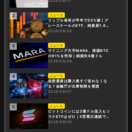
0倍
2026/08/07
2
ニュース
リップル保有が半年で55%減｜グ
レースケールのETF、純資産1.6億
ドル減
2026/08/06
3
ニュース
マイニング大手MARA、採掘BTC
の91%を売却｜純損失6億ドル
2026/08/08
4
ニュース
仮想通貨は購入後すぐ送れなくな
る？金融庁が出庫制限を要請
2026/08/07
5
ニュース
ビットコインには2億ドル流入もソ
ラナETFはゼロ｜5営業日連続で停
止
2026/08/06