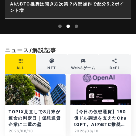
「監査済み」は安全の証明か？仮想通貨損失の5割が
人的要因
ニュース/解説記事
ALL
NFT
Web3ゲーム
DeFi
TOPIX見直しで8月末が
【今日の仮想通貨】150
運命の判定日｜仮想通貨
億ドル調達を支えたCha
企業に二重の壁
tGPT。AIのBTC推奨は
聞き方次第？
2026/08/10
2026/08/10