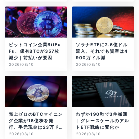
ビットコイン企業BitFu
ソラナETFに2.6億ドル
Fu、保有BTCが357枚
流入、それでも資産は4
減少｜前払いが要因
900万ドル減
2026/08/10
2026/08/10
売上ゼロのBTCマイニン
わずか190秒で3件撤回
グ企業が16億株を発
｜グレースケールのアル
行、手元現金は23万ド
トETF戦略に変化か
ル
2026/08/10
2026/08/10