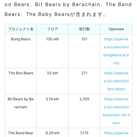
oo Bears、Bit Bears by Berachain、The Band
Bears、The Baby Bearsが含まれます。
プロジェクト名
フロア
発行数
Opensea
Bong Bears
150 eth
101
https://opense
a.io/collection/
bongbears/acti
vity
The Boo Bears
33 eth
271
https://opense
a.io/collection/
boo-bears
Bit Bears by Be
5.18 eth
2,355
https://opense
rachain
a.io/collection/
berachain-bit-b
ears
The Band Bear
8.39 eth
1,175
https://opense