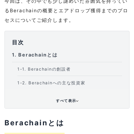
今回は、その中でも少し謎めいた雰囲気を持ってい
るBerachainの概要とエアドロップ獲得までのプロ
セスについてご紹介します。
目次
1
Berachainとは
1-1
Berachainの創設者
1-2
Berachainへの主な投資家
1-3
Proof-of-Liquidity（PoL）
すべて表示
1-4
抑えておくべきトークンの種類
Berachainとは
1-4-1
$BERAの概要と入手方法