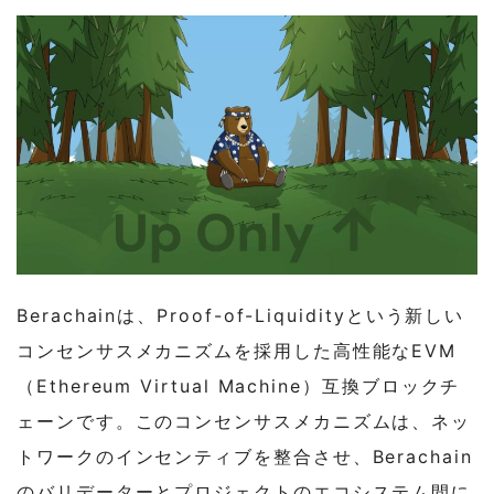
1-4-2
$BGTの概要と入手方法
1-4-3
$HONEYの概要と入手方法
2
テストネットの追加とFaucetの請求方法
3
テストネットの実践
3-1
BEX
3-2
Honey
Berachainは、Proof-of-Liquidityという新しい
3-3
BEND
コンセンサスメカニズムを採用した高性能なEVM
3-4
BERPS
（Ethereum Virtual Machine）互換ブロックチ
3-5
BGT Station
ェーンです。このコンセンサスメカニズムは、ネッ
トワークのインセンティブを整合させ、Berachain
4
エアドロップの対象が示唆されているNFT
のバリデーターとプロジェクトのエコシステム間に