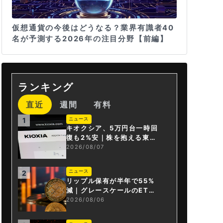
仮想通貨の今後はどうなる？業界有識者40
名が予測する2026年の注目分野【前編】
ランキング
直近
週間
有料
ニュース
1
キオクシア、5万円台一時回
復も2%安｜株を抱える東芝
は純利益30倍
2026/08/07
ニュース
2
リップル保有が半年で55%
減｜グレースケールのET
F、純資産1.6億ドル減
2026/08/06