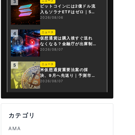
ニュース
3
ビットコインには2億ドル流
入もソラナETFはゼロ｜5営
業日連続で停止
2026/08/06
ニュース
4
仮想通貨は購入後すぐ送れ
なくなる？金融庁が出庫制
限を要請
2026/08/07
ニュース
5
米仮想通貨重要法案の採
決、9月へ先送り｜予測市場
の成立確率は14%に
2026/08/07
カテゴリ
AMA