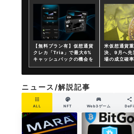
【無料プラン有】仮想通貨
米仮想通貨
クレカ「Tria」で最大6%
決、9月へ先
キャッシュバックの機会を
場の成立確率
ニュース/解説記事
ALL
NFT
Web3ゲーム
DeF