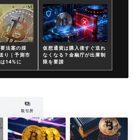
重要法案の採
仮想通貨は購入後すぐ送れ
送り｜予測市
なくなる？金融庁が出庫制
は14%に
限を要請
i
取引所