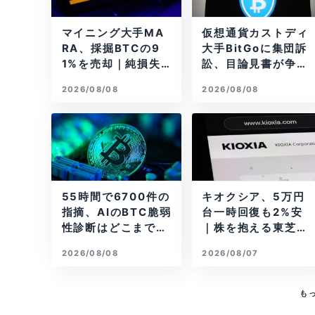
マイニング大手MA
仮想通貨カストディ
RA、採掘BTCの9
大手BitGoに集団訴
1%を売却｜純損失6
訟、目論見書が争点
億ドル
に
2026/08/08
2026/08/08
55時間で6700件の
キオクシア、5万円
指摘、AIのBTC脆弱
台一時回復も2%安
性診断はどこまで本
｜株を抱える東芝は
物か
純利益30倍
2026/08/08
2026/08/07
も