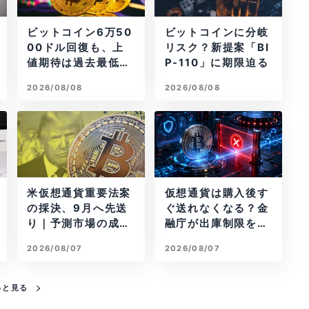
ビットコイン6万50
ビットコインに分岐
00ドル回復も、上
リスク？新提案「BI
値期待は過去最低の
P-110」に期限迫る
23%
2026/08/08
2026/08/08
米仮想通貨重要法案
仮想通貨は購入後す
の採決、9月へ先送
ぐ送れなくなる？金
り｜予測市場の成立
融庁が出庫制限を要
確率は14%に
請
2026/08/07
2026/08/07
っと見る