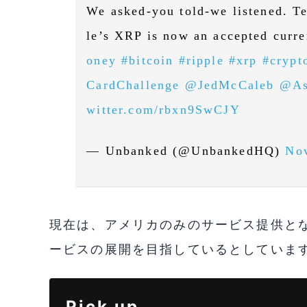
We asked-you told-we listened. Te
le’s XRP is now an accepted curr
oney
#bitcoin
#ripple
#xrp
#crypt
CardChallenge
@JedMcCaleb
@As
witter.com/rbxn9SwCJY
— Unbanked (@UnbankedHQ)
No
現在は、アメリカのみのサービス提供と
ービスの展開を目指しているとしていま
Pick up