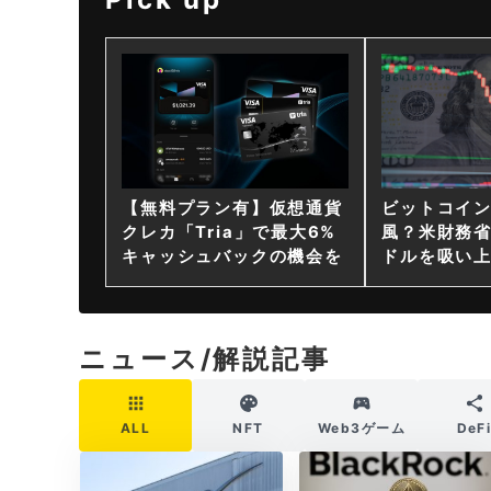
【無料プラン有】仮想通貨
ビットコイ
クレカ「Tria」で最大6%
風？米財務省
キャッシュバックの機会を
ドルを吸い
ニュース/解説記事
ALL
NFT
Web3ゲーム
DeF