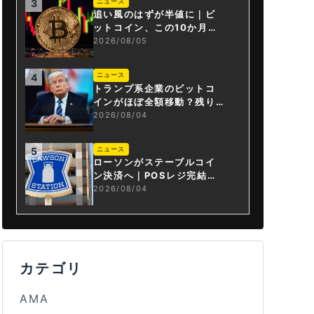
ニュース
3
追い風のはずが半値に｜ビ
ットコイン、この10か月で
何が起きたか
2026/08/05
ニュース
4
トランプ系企業のビットコ
インがほぼ全額移動？残り
は3.43BTCか
2026/08/04
ニュース
5
ローソンがステーブルコイ
ン決済へ｜POSレジ完結は
国内初
2026/08/04
カテゴリ
AMA