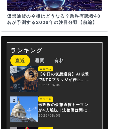
仮想通貨の今後はどうなる？業界有識者40
名が予測する2026年の注目分野【前編】
ランキング
直近
週間
有料
ニュース
1
【今日の仮想通貨】AI攻撃
でBTCブリッジが停止。金
融庁が「暗号資産・ステー
2026/08/05
ブルコイン課」新設
ニュース
2
米政権の仮想通貨キーマン
が4人離脱｜法整備は間に合
うか
2026/08/05