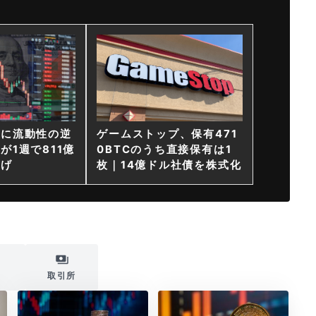
ンに流動性の逆
ゲームストップ、保有471
が1週で811億
0BTCのうち直接保有は1
上げ
枚｜14億ドル社債を株式化
i
取引所