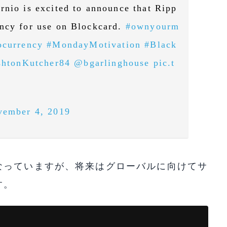
rnio is excited to announce that Ripp
ency for use on Blockcard.
#ownyourm
ocurrency
#MondayMotivation
#Black
htonKutcher84
@bgarlinghouse
pic.t
vember 4, 2019
なっていますが、将来はグローバルに向けてサ
す。