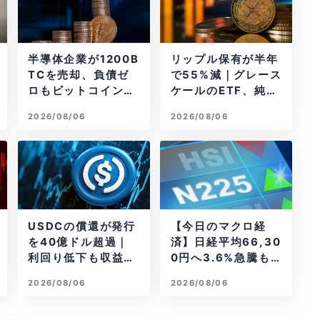
半導体企業が1200B
リップル保有が半年
TCを売却、負債ゼ
で55%減｜グレース
ロもビットコイン戦
ケールのETF、純資
略は後退
産1.6億ドル減
2026/08/06
2026/08/06
USDCの償還が発行
【今日のマクロ経
を40億ドル超過｜
済】日経平均66,30
利回り低下も収益は
0円へ3.6%急騰もA
増加
I投資回収懸念が再
2026/08/06
2026/08/06
燃