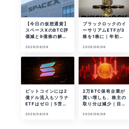
【今日の仮想通貨】
ブラックロックのイ
スペースXのBTC評
ーサリアムETFが3
価減と9億株の解
株を1株に｜年初来3
禁。208億円相当の
7%安
2026/08/06
2026/08/06
BTCが盗難
ビットコインには2
2万BTC保有企業が
億ドル流入もソラナ
買い増しも、株主の
ETFはゼロ｜5営業
取り分は減少｜目標
日連続で停止
と逆行
2026/08/06
2026/08/06