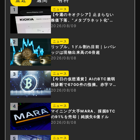
1
ニュース
【今週のキオクシア】止まらない
株価下落、”メタプラネット化”の
指摘は本当？
2026/08/09
2
ニュース
リップル、1ドル割れ目前｜レバレ
ッジは現物出来高の6倍超
2026/08/08
3
ニュース
【今日の仮想通貨】AIのBTC脆弱
性診断で6700件の指摘。赤字マイ
ニング企業はAIに賭ける
2026/08/08
4
ニュース
マイニング大手MARA、採掘BTC
の91%を売却｜純損失6億ドル
2026/08/08
5
ニュース