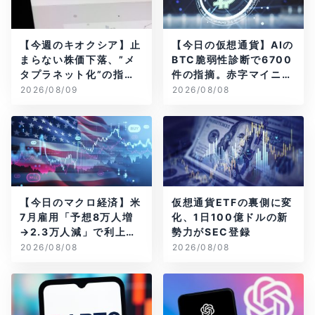
【今週のキオクシア】止
【今日の仮想通貨】AIの
まらない株価下落、”メ
BTC脆弱性診断で6700
タプラネット化”の指摘
件の指摘。赤字マイニン
は本当？
グ企業はAIに賭ける
2026/08/09
2026/08/08
【今日のマクロ経済】米
仮想通貨ETFの裏側に変
7月雇用「予想8万人増
化、1日100億ドルの新
→2.3万人減」で利上げ
勢力がSEC登録
観測後退
2026/08/08
2026/08/08