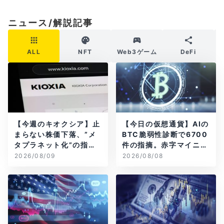
ニュース/解説記事
ALL
NFT
Web3ゲーム
DeFi
【今週のキオクシア】止
【今日の仮想通貨】AIの
まらない株価下落、”メ
BTC脆弱性診断で6700
タプラネット化”の指摘
件の指摘。赤字マイニン
は本当？
グ企業はAIに賭ける
2026/08/09
2026/08/08