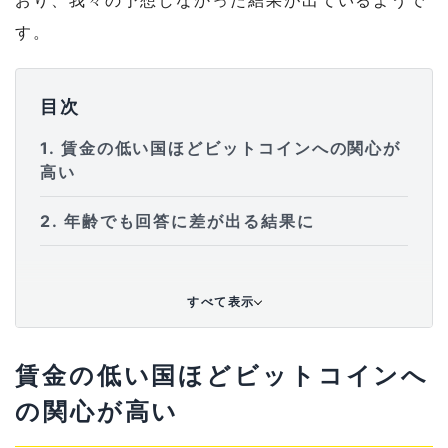
す。
目次
1
賃金の低い国ほどビットコインへの関心が
高い
2
年齢でも回答に差が出る結果に
3
ヨーロッパ人の4分の1が将来的に仮想通
貨を保有すると回答
すべて表示
4
ヨーロッパ人はオーストリア人やアメリカ
人に比べて楽観的
賃金の低い国ほどビットコインへ
の関心が高い
5
仮想通貨は知名度を上げつつあるものの、
決済手段としての定着は難しそう