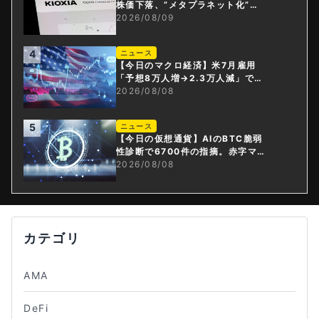
株価下落、”メタプラネット化”の
指摘は本当？
2026/08/09
4
ニュース
【今日のマクロ経済】米7月雇用
「予想8万人増→2.3万人減」で利
上げ観測後退
2026/08/08
5
ニュース
【今日の仮想通貨】AIのBTC脆弱
性診断で6700件の指摘。赤字マイ
ニング企業はAIに賭ける
2026/08/08
カテゴリ
AMA
DeFi