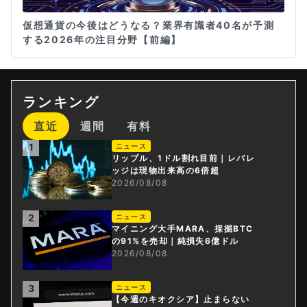
仮想通貨の今後はどうなる？業界有識者40名が予測
する2026年の注目分野【前編】
ランキング
直近
週間
有料
1
ニュース
リップル、1ドル割れ目前｜レバレ
ッジは現物出来高の6倍超
2026/08/08
2
ニュース
マイニング大手MARA、採掘BTC
の91%を売却｜純損失6億ドル
2026/08/08
3
ニュース
【今週のキオクシア】止まらない