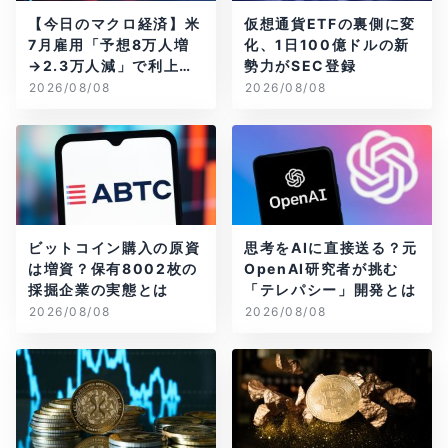
【今日のマクロ経済】米
仮想通貨ETFの裏側に変
7月雇用「予想8万人増
化、1日100億ドルの新
→2.3万人減」で利上げ
勢力がSEC登録
観測後退
2026/08/08
2026/08/08
ビットコイン購入の原資
思考をAIに直接送る？元
は増資？保有8002枚の
OpenAI研究者が挑む
採掘企業の実態とは
「テレパシー」開発とは
2026/08/08
2026/08/08