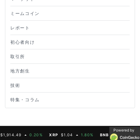
ミームコイン
レポート
初心者向け
取引所
地方創生
技術
特集・コラム
Powered by
49
0.20%
XRP
$1.04
1.80%
BNB
$603.21
1.90%