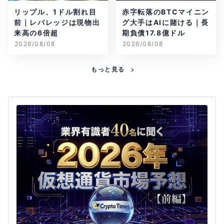
リップル、1ドル割れ目
赤字転落のBTCマイニン
前｜レバレッジは現物出
グ大手はAIに賭ける｜長
来高の6倍超
期負債17.8億ドル
2026/08/08
2026/08/08
もっと見る