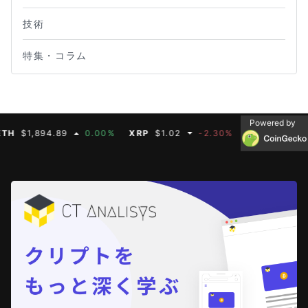
技術
特集・コラム
Powered by
1,894.89
0.00%
XRP
$1.02
-2.30%
BNB
$587.07
0