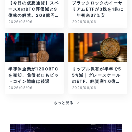
【今日の仮想通貨】スペ
ブラックロックのイーサ
ースXのBTC評価減と9
リアムETFが3株を1株に
億株の解禁。208億円相
｜年初来37%安
当のBTCが盗難
2026/08/06
2026/08/06
半導体企業が1200BTC
リップル保有が半年で5
を売却、負債ゼロもビッ
5%減｜グレースケール
トコイン戦略は後退
のETF、純資産1.6億ド
ル減
2026/08/06
2026/08/06
もっと見る