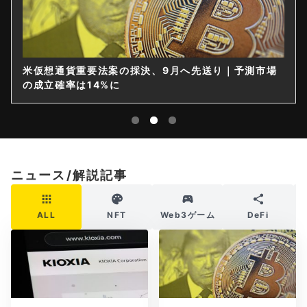
米仮想通貨重要法案の採決、9月へ先送り｜予測市場
の成立確率は14%に
ニュース/解説記事
ALL
NFT
Web3ゲーム
DeFi