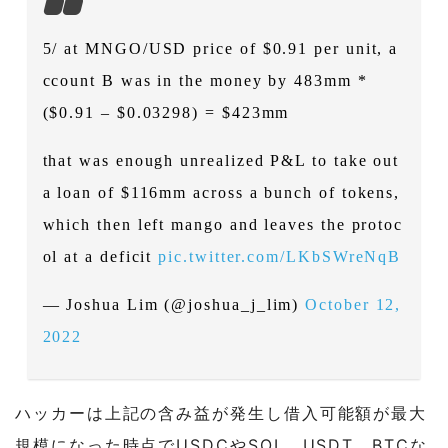
5/ at MNGO/USD price of $0.91 per unit, a
ccount B was in the money by 483mm *
($0.91 – $0.03298) = $423mm
that was enough unrealized P&L to take out
a loan of $116mm across a bunch of tokens,
which then left mango and leaves the protoc
ol at a deficit
pic.twitter.com/LKbSWreNqB
— Joshua Lim (@joshua_j_lim)
October 12,
2022
ハッカーは上記の含み益が発生し借入可能額が最大
規模になった時点でUSDCやSOL、USDT、BTCな