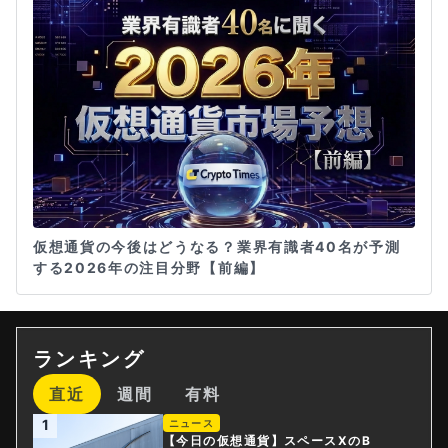
仮想通貨の今後はどうなる？業界有識者40名が予測
する2026年の注目分野【前編】
ランキング
直近
週間
有料
1
ニュース
【今日の仮想通貨】スペースXのB