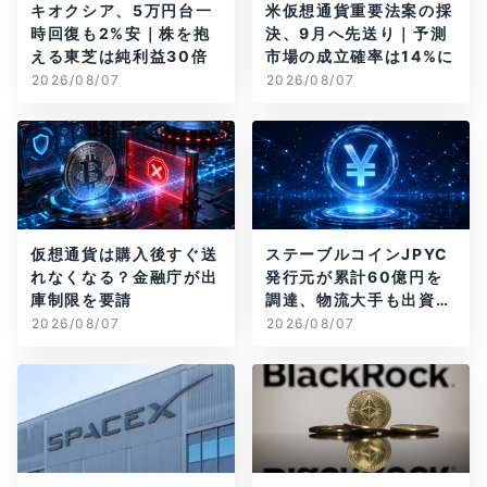
キオクシア、5万円台一
米仮想通貨重要法案の採
時回復も2%安｜株を抱
決、9月へ先送り｜予測
える東芝は純利益30倍
市場の成立確率は14%に
2026/08/07
2026/08/07
仮想通貨は購入後すぐ送
ステーブルコインJPYC
れなくなる？金融庁が出
発行元が累計60億円を
庫制限を要請
調達、物流大手も出資参
画
2026/08/07
2026/08/07