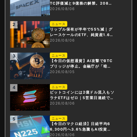
TC評価減と9億株の解禁。208億
円相当のBTCが盗難
2026/08/06
2
ニュース
リップル保有が半年で55%減｜グ
レースケールのETF、純資産1.6億
ドル減
2026/08/06
3
ニュース
【今日の仮想通貨】AI攻撃でBTC
ブリッジが停止。金融庁が「暗号
資産・ステーブルコイン課」新設
2026/08/05
4
ニュース
ビットコインには2億ドル流入もソ
ラナETFはゼロ｜5営業日連続で停
止
2026/08/06
5
ニュース
【今日のマクロ経済】日経平均6
6,300円へ3.6%急騰もAI投資回
収懸念が再燃
2026/08/06