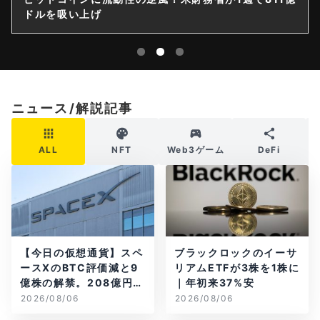
ドルを吸い上げ
ニュース/解説記事
ALL
NFT
Web3ゲーム
DeFi
【今日の仮想通貨】スペ
ブラックロックのイーサ
ースXのBTC評価減と9
リアムETFが3株を1株に
億株の解禁。208億円相
｜年初来37%安
当のBTCが盗難
2026/08/06
2026/08/06