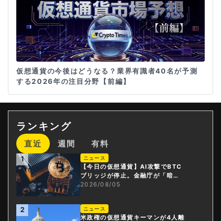
仮想通貨の今後はどうなる？業界有識者40名が予測
する2026年の注目分野【前編】
ランキング
直近
週間
有料
1
ニュース
【今日の仮想通貨】AI攻撃でBTC
ブリッジが停止。金融庁が「暗号
資産・ステーブルコイン課」新設
2026/08/05
2
ニュース
米政権の仮想通貨キーマンが4人離