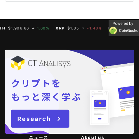
Powered by
,906.66
1.60%
XRP
$1.05
-1.40%
BNB
$592.50
-0
ニュース
About us