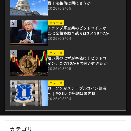
脱｜法整備は間に合うか
2026/08/05
3
ニュース
トランプ系企業のビットコインが
ほぼ全額移動？残りは3.43BTCか
2026/08/04
4
ニュース
追い風のはずが半値に｜ビットコ
イン、この10か月で何が起きたか
2026/08/05
5
ニュース
ローソンがステーブルコイン決済
へ｜POSレジ完結は国内初
2026/08/04
カテゴリ