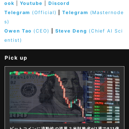
ook
|
Youtube
|
Discord
Telegram
(Official)
|
Telegram
(Masternode
s)
Owen Tao
(CEO)
|
Steve Deng
(Chief AI Sci
entist)
Pick up
ビットコインに流動性の逆風？米財務省が1週で811億