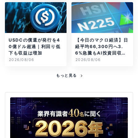
USDCの償還が発行を4
【今日のマクロ経済】日
0億ドル超過｜利回り低
経平均66,300円へ3.
下も収益は増加
6%急騰もAI投資回収懸
念が再燃
2026/08/06
2026/08/06
もっと見る