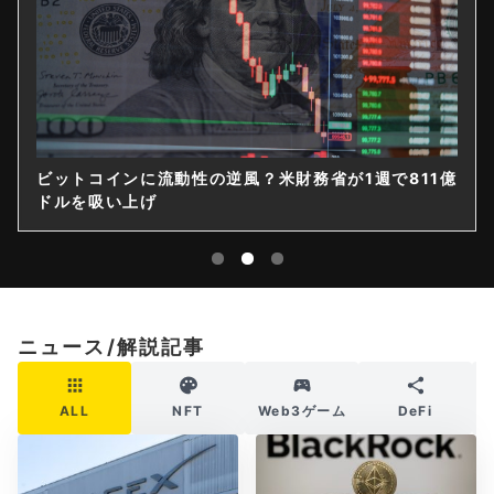
ビットコインに流動性の逆風？米財務省が1週で811億
ドルを吸い上げ
ニュース/解説記事
ALL
NFT
Web3ゲーム
DeFi