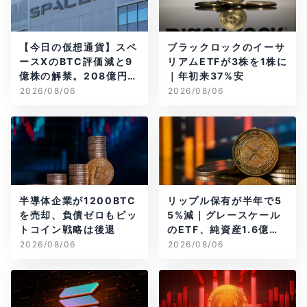
【今日の仮想通貨】スペ
ブラックロックのイーサ
ースXのBTC評価減と9
リアムETFが3株を1株に
億株の解禁。208億円相
｜年初来37%安
当のBTCが盗難
2026/08/06
2026/08/06
半導体企業が1200BTC
リップル保有が半年で5
を売却、負債ゼロもビッ
5%減｜グレースケール
トコイン戦略は後退
のETF、純資産1.6億ド
ル減
2026/08/06
2026/08/06