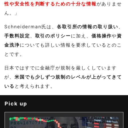
性や安全性を判断するための十分な情報
がありませ
ん。」
Schneiderman氏は、
各取引所の情報の取り扱い
、
手数料設定
、
取引のポリシー
に加え、
価格操作
や
資
金洗浄
についても詳しい情報を要求しているとのこ
とです。
日本ではすでに金融庁が規制を厳しくしています
が、
米国でも少しずつ規制のレベルが上がってきて
いる
と考えられます。
Pick up