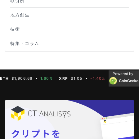
取引所
地方創生
技術
特集・コラム
Powered by
$1,906.66
1.60%
XRP
$1.05
-1.40%
BNB
$592.50