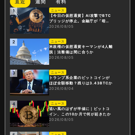
直近
週間
有料
1
ニュース
【今日の仮想通貨】AI攻撃でBTC
ブリッジが停止。金融庁が「暗号
資産・ステーブルコイン課」新設
2026/08/05
2
ニュース
米政権の仮想通貨キーマンが4人離
脱｜法整備は間に合うか
2026/08/05
3
ニュース
トランプ系企業のビットコインが
ほぼ全額移動？残りは3.43BTCか
2026/08/04
4
ニュース
追い風のはずが半値に｜ビットコ
イン、この10か月で何が起きたか
2026/08/05
5
ニュース