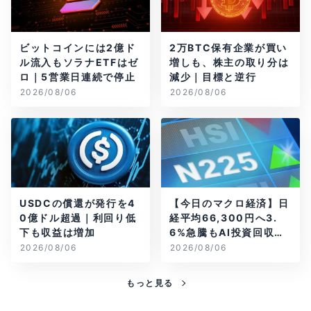
ビットコインには2億ド
2万BTC保有企業が買い
ル流入もソラナETFはゼ
増しも、株主の取り分は
ロ｜5営業日連続で停止
減少｜目標と逆行
2026/08/06
2026/08/06
USDCの償還が発行を4
【今日のマクロ経済】日
0億ドル超過｜利回り低
経平均66,300円へ3.
下も収益は増加
6%急騰もAI投資回収懸
念が再燃
2026/08/06
2026/08/06
もっと見る