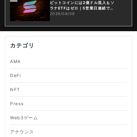
ビットコインには2億ドル流入もソ
ラナETFはゼロ｜5営業日連続で停
止
2026/08/06
カテゴリ
AMA
DeFi
NFT
Press
Web3ゲーム
アナウンス