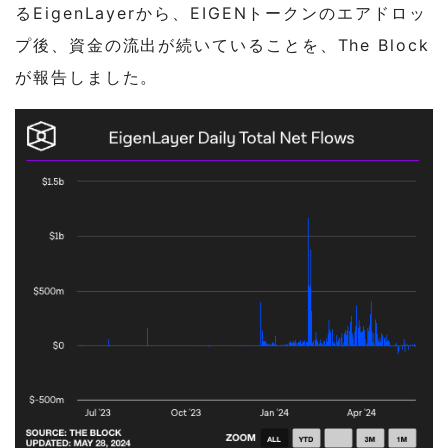
るEigenLayerから、EIGENトークンのエアドロッ
プ後、資金の流出が続いていることを、The Block
が報告しました。