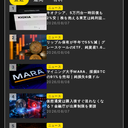
1
ニュース
キオクシア、5万円台一時回復も
2%安｜株を抱える東芝は純利益3
0倍
2026/08/07
2
ニュース
リップル保有が半年で55%減｜グ
レースケールのETF、純資産1.6億
ドル減
2026/08/06
3
ニュース
マイニング大手MARA、採掘BTC
の91%を売却｜純損失6億ドル
2026/08/08
4
ニュース
仮想通貨は購入後すぐ送れなくな
る？金融庁が出庫制限を要請
2026/08/07
5
ニュース