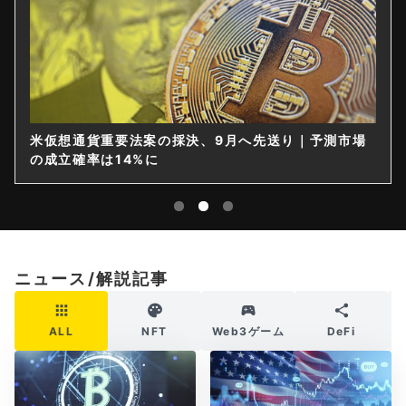
米仮想通貨重要法案の採決、9月へ先送り｜予測市場
の成立確率は14%に
ニュース/解説記事
ALL
NFT
Web3ゲーム
DeFi