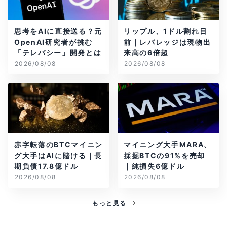
思考をAIに直接送る？元
リップル、1ドル割れ目
OpenAI研究者が挑む
前｜レバレッジは現物出
「テレパシー」開発とは
来高の6倍超
2026/08/08
2026/08/08
赤字転落のBTCマイニン
マイニング大手MARA、
グ大手はAIに賭ける｜長
採掘BTCの91%を売却
期負債17.8億ドル
｜純損失6億ドル
2026/08/08
2026/08/08
もっと見る