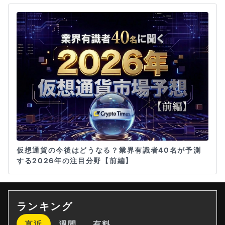
仮想通貨の今後はどうなる？業界有識者40名が予測
する2026年の注目分野【前編】
ランキング
直近
週間
有料