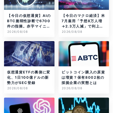
【今日の仮想通貨】AIの
【今日のマクロ経済】米
BTC脆弱性診断で6700
7月雇用「予想8万人増
件の指摘。赤字マイニン
→2.3万人減」で利上げ
グ企業はAIに賭ける
観測後退
2026/08/08
2026/08/08
仮想通貨ETFの裏側に変
ビットコイン購入の原資
化、1日100億ドルの新
は増資？保有8002枚の
勢力がSEC登録
採掘企業の実態とは
2026/08/08
2026/08/08