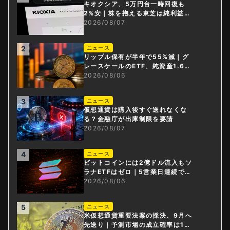
キオクシア、5万円台一時回復も
2%安｜株を抱える東芝は純利益3
0倍
2026/08/07
2
ニュース
リップル保有が半年で55%減｜グ
レースケールのETF、純資産1.6億
ドル減
2026/08/06
3
ニュース
仮想通貨は購入後すぐ送れなくな
る？金融庁が出庫制限を要請
2026/08/07
4
ニュース
ビットコインには2億ドル流入もソ
ラナETFはゼロ｜5営業日連続で停
止
2026/08/06
5
ニュース
米仮想通貨重要法案の採決、9月へ
先送り｜予測市場の成立確率は1