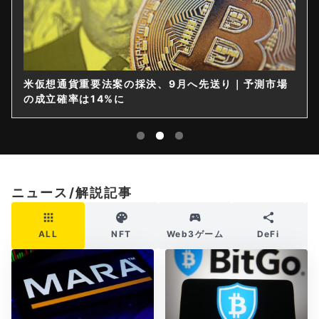
米仮想通貨重要法案の採決、9月へ先送り｜予測市場
の成立確率は14%に
ニュース/解説記事
ALL
NFT
Web3ゲーム
DeFi