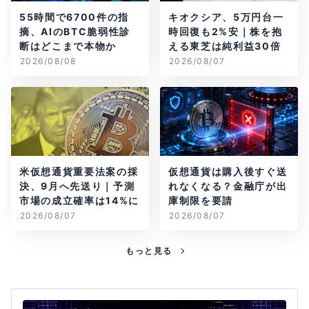
55時間で6700件の指
キオクシア、5万円台一
摘、AIのBTC脆弱性診
時回復も2%安｜株を抱
断はどこまで本物か
える東芝は純利益30倍
2026/08/08
2026/08/07
米仮想通貨重要法案の採
仮想通貨は購入後すぐ送
決、9月へ先送り｜予測
れなくなる？金融庁が出
市場の成立確率は14%に
庫制限を要請
2026/08/07
2026/08/07
もっと見る