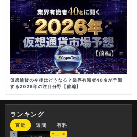
仮想通貨の今後はどうなる？業界有識者40名が予測
する2026年の注目分野【前編】
ランキング
直近
週間
有料
1
ニュース