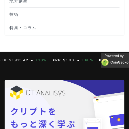
地方創生
技術
特集・コラム
Powered by
$1,915.42
1.10%
XRP
$1.03
1.60%
BNB
$592.88
0