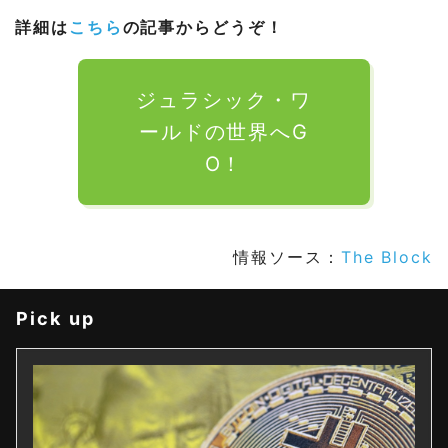
詳細は
こちら
の記事からどうぞ！
ジュラシック・ワ
ールドの世界へG
O！
情報ソース：
The Block
Pick up