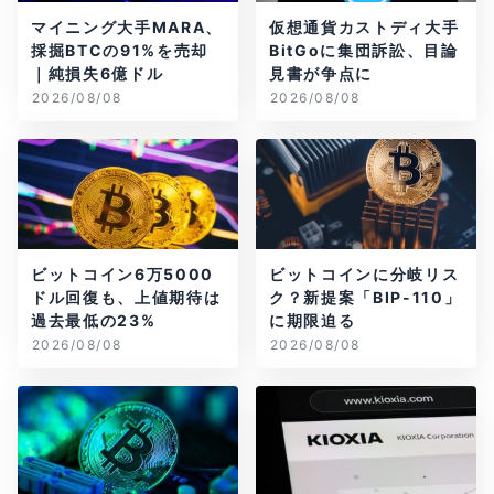
マイニング大手MARA、
仮想通貨カストディ大手
採掘BTCの91%を売却
BitGoに集団訴訟、目論
｜純損失6億ドル
見書が争点に
2026/08/08
2026/08/08
ビットコイン6万5000
ビットコインに分岐リス
ドル回復も、上値期待は
ク？新提案「BIP-110」
過去最低の23%
に期限迫る
2026/08/08
2026/08/08