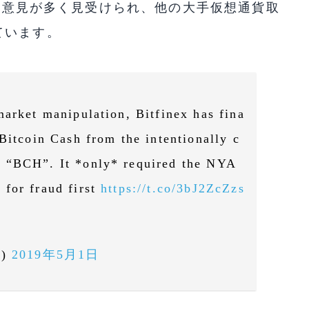
的な意見が多く見受けられ、他の大手仮想通貨取
ています。
market manipulation, Bitfinex has fina
Bitcoin Cash from the intentionally c
o “BCH”. It *only* required the NYA
for fraud first
https://t.co/3bJ2ZcZzs
s)
2019年5月1日