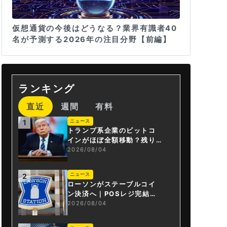
仮想通貨の今後はどうなる？業界有識者40
名が予測する2026年の注目分野【前編】
ランキング
直近
週間
有料
ニュース
1
トランプ系企業のビットコ
インがほぼ全額移動？残り
は3.43BTCか
2026/08/04
ニュース
2
ローソンがステーブルコイ
ン決済へ｜POSレジ完結は
国内初
2026/08/04