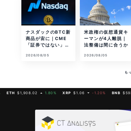
ナスダックのBTC新
米政権の仮想通貨キ
商品が宙に｜CME
ーマンが4人離脱｜
「証券ではない」と
法整備は間に合うか
反論
2026/08/05
2026/08/05
も
H
$1,908.02
1.80%
XRP
$1.06
-1.20%
BNB
$593.11