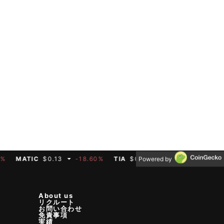
ATIC
$0.13
-18.60%
TIA
$0.33
-1.00%
BTC
$64,627
Powered by
About us
リクルート
お問い合わせ
免責事項
実績