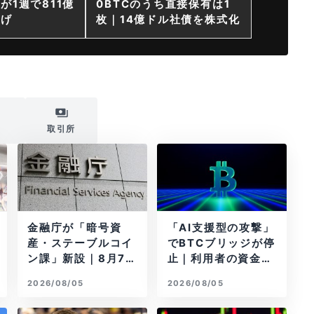
が1週で811億
0BTCのうち直接保有は1
上げ
枚｜14億ドル社債を株式化
i
取引所
金融庁が「暗号資
「AI支援型の攻撃」
産・ステーブルコイ
でBTCブリッジが停
ン課」新設｜8月7
止｜利用者の資金は
日に再編
無事
2026/08/05
2026/08/05