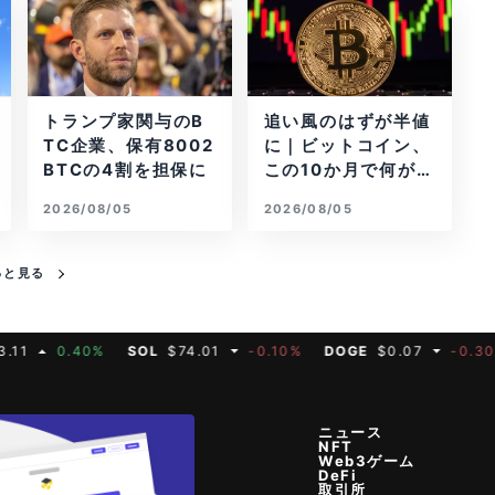
トランプ家関与のB
追い風のはずが半値
TC企業、保有8002
に｜ビットコイン、
BTCの4割を担保に
この10か月で何が起
きたか
2026/08/05
2026/08/05
っと見る
0.40%
SOL
$74.01
-0.10%
DOGE
$0.07
-0.30%
M
ニュース
NFT
Web3ゲーム
DeFi
取引所