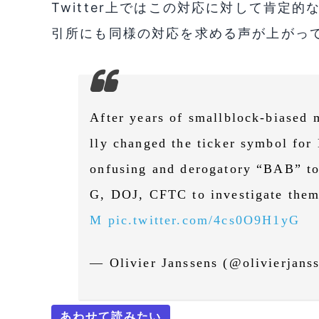
Twitter上ではこの対応に対して肯定
引所にも同様の対応を求める声が上がっ
After years of smallblock-biased 
lly changed the ticker symbol for 
onfusing and derogatory “BAB” t
G, DOJ, CFTC to investigate them 
M
pic.twitter.com/4cs0O9H1yG
— Olivier Janssens (@olivierjans