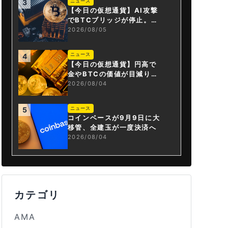
ニュース
3
【今日の仮想通貨】AI攻撃
でBTCブリッジが停止。金
融庁が「暗号資産・ステー
2026/08/05
ブルコイン課」新設
ニュース
4
【今日の仮想通貨】円高で
金やBTCの価値が目減り。
ストラテジー社がBTC大量
2026/08/04
売却
ニュース
5
コインベースが9月9日に大
移管、全建玉が一度決済へ
2026/08/04
カテゴリ
AMA