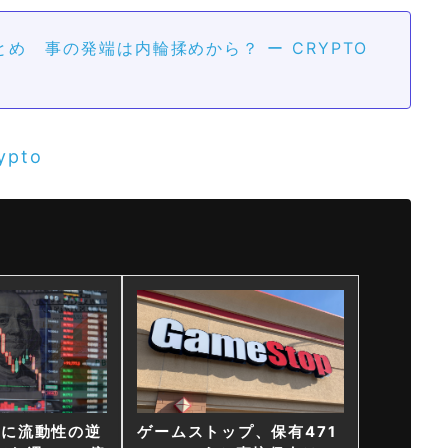
とめ 事の発端は内輪揉めから？ ー CRYPTO
ypto
ンに流動性の逆
ゲームストップ、保有471