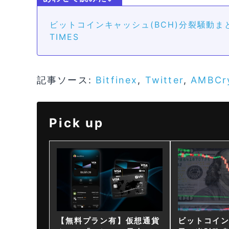
ビットコインキャッシュ(BCH)分裂騒動ま
TIMES
記事ソース:
Bitfinex
,
Twitter
,
AMBCr
Pick up
【無料プラン有】仮想通貨
ビットコイ