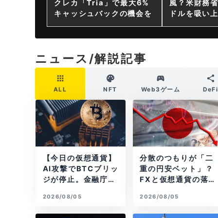
クレカ「Tria」で最大6%
風？米財務省
キャッシュバックの機会を
ドルを吸い
ニュース/解説記事
ALL
NFT
Web3ゲーム
DeF
【今日の仮想通貨】
分散のつもりが「二
AI攻撃でBTCブリッ
重の円安ベット」？
ジが停止。金融庁が
FXと仮想通貨の落
「暗号資産・ステー
とし穴
2026/08/05
2026/08/05
ブルコイン課」新設