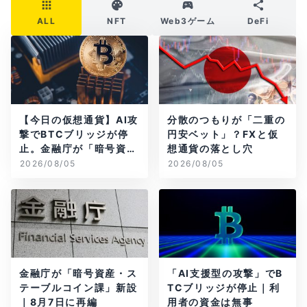
ALL
NFT
Web3ゲーム
DeFi
【今日の仮想通貨】AI攻
分散のつもりが「二重の
撃でBTCブリッジが停
円安ベット」？FXと仮
止。金融庁が「暗号資
想通貨の落とし穴
産・ステーブルコイン
2026/08/05
2026/08/05
課」新設
金融庁が「暗号資産・ス
「AI支援型の攻撃」でB
テーブルコイン課」新設
TCブリッジが停止｜利
｜8月7日に再編
用者の資金は無事