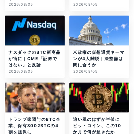
2026/08/05
2026/08/05
ナスダックのBTC新商品
米政権の仮想通貨キーマ
が宙に｜CME「証券で
ンが4人離脱｜法整備は
はない」と反論
間に合うか
2026/08/05
2026/08/05
トランプ家関与のBTC企
追い風のはずが半値に｜
業、保有8002BTCの4
ビットコイン、この10
割を担保に
か月で何が起きたか