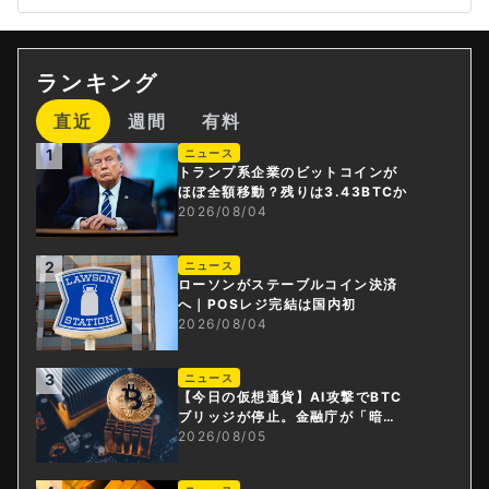
ランキング
直近
週間
有料
1
ニュース
トランプ系企業のビットコインが
ほぼ全額移動？残りは3.43BTCか
2026/08/04
2
ニュース
ローソンがステーブルコイン決済
へ｜POSレジ完結は国内初
2026/08/04
3
ニュース
【今日の仮想通貨】AI攻撃でBTC
ブリッジが停止。金融庁が「暗号
資産・ステーブルコイン課」新設
2026/08/05