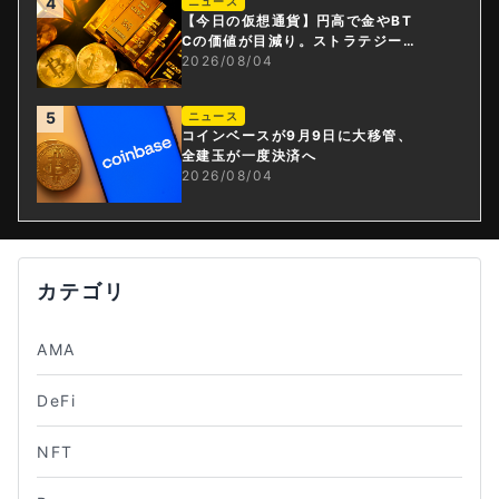
4
ニュース
【今日の仮想通貨】円高で金やBT
Cの価値が目減り。ストラテジー社
がBTC大量売却
2026/08/04
5
ニュース
コインベースが9月9日に大移管、
全建玉が一度決済へ
2026/08/04
カテゴリ
AMA
DeFi
NFT