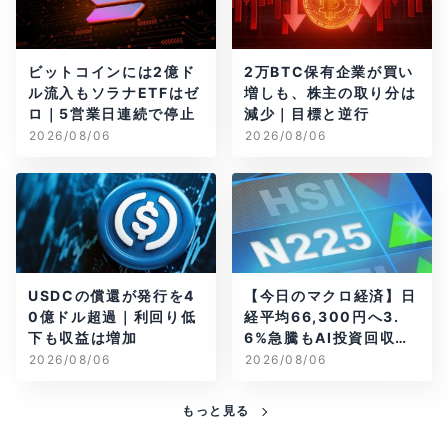
ビットコインには2億ド
2万BTC保有企業が買い
ル流入もソラナETFはゼ
増しも、株主の取り分は
ロ｜5営業日連続で停止
減少｜目標と逆行
2026/08/06
2026/08/06
USDCの償還が発行を4
【今日のマクロ経済】日
0億ドル超過｜利回り低
経平均66,300円へ3.
下も収益は増加
6%急騰もAI投資回収懸
念が再燃
2026/08/06
2026/08/06
もっと見る