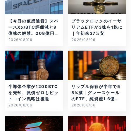
【今日の仮想通貨】スペ
ブラックロックのイーサ
ースXのBTC評価減と9
リアムETFが3株を1株に
億株の解禁。208億円相
｜年初来37%安
当のBTCが盗難
2026/08/06
2026/08/06
半導体企業が1200BTC
リップル保有が半年で5
を売却、負債ゼロもビッ
5%減｜グレースケール
トコイン戦略は後退
のETF、純資産1.6億ド
ル減
2026/08/06
2026/08/06