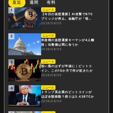
直近
週間
有料
1
ニュース
【今日の仮想通貨】AI攻撃でBTC
ブリッジが停止。金融庁が「暗号
資産・ステーブルコイン課」新設
2026/08/05
2
ニュース
米政権の仮想通貨キーマンが4人離
脱｜法整備は間に合うか
2026/08/05
3
ニュース
追い風のはずが半値に｜ビットコ
イン、この10か月で何が起きたか
2026/08/05
4
ニュース
トランプ系企業のビットコインが
ほぼ全額移動？残りは3.43BTCか
2026/08/04