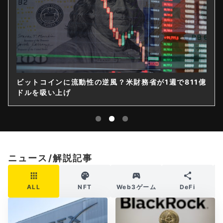
ビットコインに流動性の逆風？米財務省が1週で811億
ドルを吸い上げ
ニュース/解説記事
ALL
NFT
Web3ゲーム
DeFi