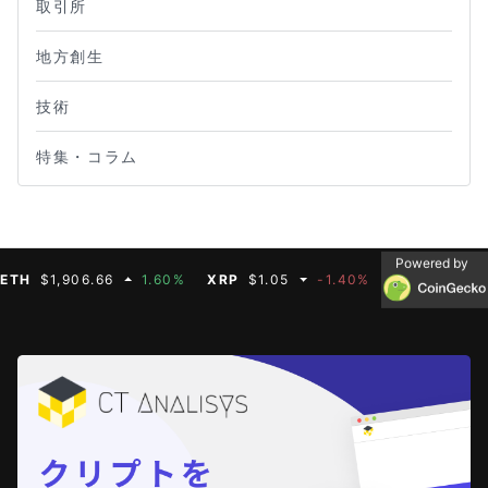
取引所
地方創生
技術
特集・コラム
Powered by
H
$1,906.66
1.60%
XRP
$1.05
-1.40%
BNB
$592.50