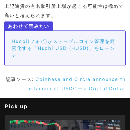
上記通貨の有名取引所上場が起こる可能性は極めて
高いと考えられます。
Huobi(フォビ)がステーブルコイン管理を簡
素化する「Huobi USD (HUSD)」をローン
チ
記事ソース:
Coinbase and Circle announce th
e launch of USDC — a Digital Dollar
Pick up