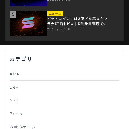
5
ニュース
ビットコインには2億ドル流入もソ
ラナETFはゼロ｜5営業日連続で停
止
2026/08/06
カテゴリ
AMA
DeFi
NFT
Press
Web3ゲーム