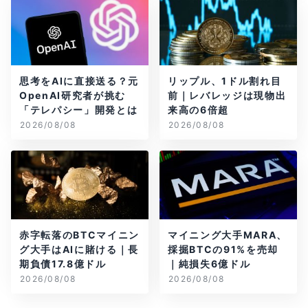
思考をAIに直接送る？元
リップル、1ドル割れ目
OpenAI研究者が挑む
前｜レバレッジは現物出
「テレパシー」開発とは
来高の6倍超
2026/08/08
2026/08/08
赤字転落のBTCマイニン
マイニング大手MARA、
グ大手はAIに賭ける｜長
採掘BTCの91%を売却
期負債17.8億ドル
｜純損失6億ドル
2026/08/08
2026/08/08