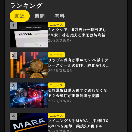
ランキング
直近
週間
有料
1
ニュース
キオクシア、5万円台一時回復も
2%安｜株を抱える東芝は純利益3
0倍
2026/08/07
2
ニュース
リップル保有が半年で55%減｜グ
レースケールのETF、純資産1.6億
ドル減
2026/08/06
3
ニュース
仮想通貨は購入後すぐ送れなくな
る？金融庁が出庫制限を要請
2026/08/07
4
ニュース
マイニング大手MARA、採掘BTC
の91%を売却｜純損失6億ドル
2026/08/08