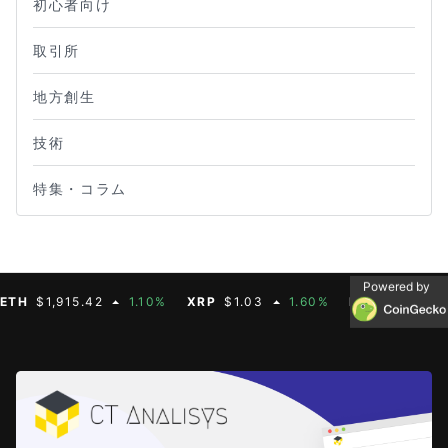
初心者向け
取引所
地方創生
技術
特集・コラム
Powered by
$1,915.42
1.10%
XRP
$1.03
1.60%
BNB
$592.88
0