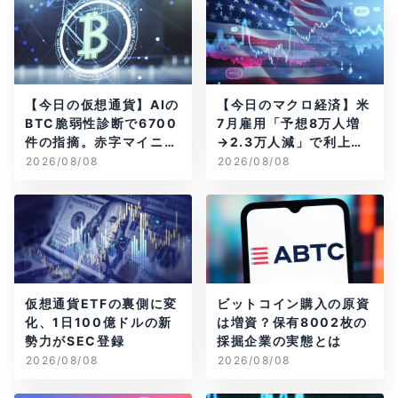
【今日の仮想通貨】AIの
【今日のマクロ経済】米
BTC脆弱性診断で6700
7月雇用「予想8万人増
件の指摘。赤字マイニン
→2.3万人減」で利上げ
グ企業はAIに賭ける
観測後退
2026/08/08
2026/08/08
仮想通貨ETFの裏側に変
ビットコイン購入の原資
化、1日100億ドルの新
は増資？保有8002枚の
勢力がSEC登録
採掘企業の実態とは
2026/08/08
2026/08/08