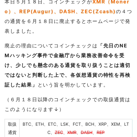
本日５月１８日、コインチェックが
XMR（Moner
o）、REP(Augur)、DASH、ZEC(Zcash)
の４つ
の通貨を６月１８日に廃止するとホームページで発
表しました。
廃止の理由についてコインチェックは
「先日のNE
Mハッキング事件で金融庁から業務改善命令を受
け、少しでも懸念のある通貨を取り扱うことは適切
ではないと判断した上で、各仮想通貨の特性を再検
証した結果」
という旨を明かしています。
（６月１８日以降のコインチェックでの取扱通貨は
このようになります↓）
取扱
BTC、ETH、ETC、LSK、FCT、BCH、XRP、XEM、LT
通貨
C、
ZEC
、
XMR
、
DASH
、
REP