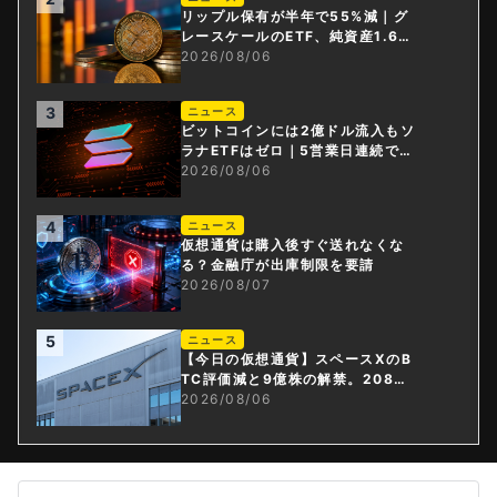
リップル保有が半年で55%減｜グ
レースケールのETF、純資産1.6億
ドル減
2026/08/06
3
ニュース
ビットコインには2億ドル流入もソ
ラナETFはゼロ｜5営業日連続で停
止
2026/08/06
4
ニュース
仮想通貨は購入後すぐ送れなくな
る？金融庁が出庫制限を要請
2026/08/07
5
ニュース
【今日の仮想通貨】スペースXのB
TC評価減と9億株の解禁。208億
円相当のBTCが盗難
2026/08/06