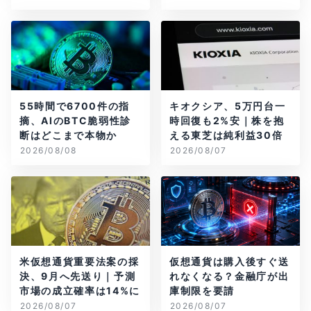
55時間で6700件の指
キオクシア、5万円台一
摘、AIのBTC脆弱性診
時回復も2%安｜株を抱
断はどこまで本物か
える東芝は純利益30倍
2026/08/08
2026/08/07
米仮想通貨重要法案の採
仮想通貨は購入後すぐ送
決、9月へ先送り｜予測
れなくなる？金融庁が出
市場の成立確率は14%に
庫制限を要請
2026/08/07
2026/08/07