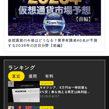
仮想通貨の今後はどうなる？業界有識者40名が予測
する2026年の注目分野【前編】
ランキング
直近
週間
有料
1
ニュース
キオクシア、5万円台一時回復も
2%安｜株を抱える東芝は純利益3
0倍
2026/08/07
2
ニュース