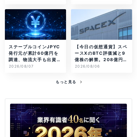
ステーブルコインJPYC
【今日の仮想通貨】スペ
発行元が累計60億円を
ースXのBTC評価減と9
調達、物流大手も出資参
億株の解禁。208億円相
画
当のBTCが盗難
2026/08/07
2026/08/06
もっと見る