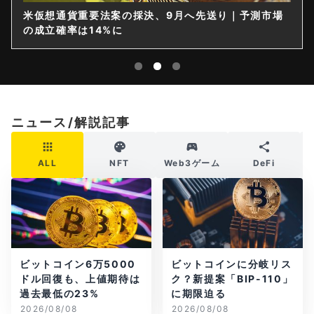
米仮想通貨重要法案の採決、9月へ先送り｜予測市場
の成立確率は14%に
ニュース/解説記事
ALL
NFT
Web3ゲーム
DeFi
ビットコイン6万5000
ビットコインに分岐リス
ドル回復も、上値期待は
ク？新提案「BIP-110」
過去最低の23%
に期限迫る
2026/08/08
2026/08/08