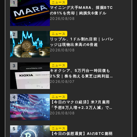
1
ニュース
マイニング大手MARA、採掘BTC
の91%を売却｜純損失6億ドル
2026/08/08
2
ニュース
リップル、1ドル割れ目前｜レバレ
ッジは現物出来高の6倍超
2026/08/08
3
ニュース
キオクシア、5万円台一時回復も
2%安｜株を抱える東芝は純利益3
0倍
2026/08/07
4
ニュース
【今日のマクロ経済】米7月雇用
「予想8万人増→2.3万人減」で利
上げ観測後退
2026/08/08
5
ニュース
【今日の仮想通貨】AIのBTC脆弱