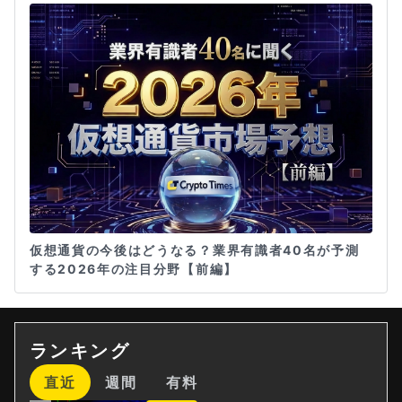
仮想通貨の今後はどうなる？業界有識者40名が予測
する2026年の注目分野【前編】
ランキング
直近
週間
有料