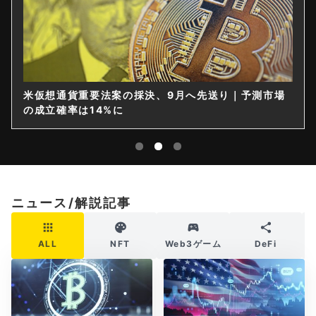
米仮想通貨重要法案の採決、9月へ先送り｜予測市場
の成立確率は14%に
ニュース/解説記事
ALL
NFT
Web3ゲーム
DeFi