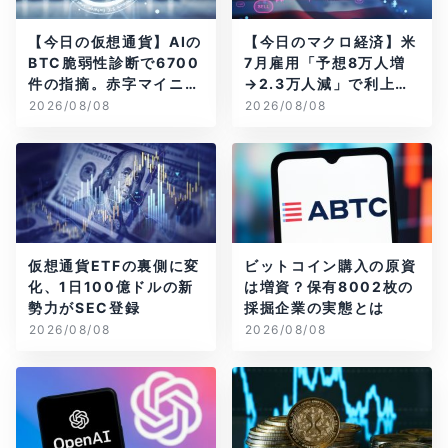
【今日の仮想通貨】AIの
【今日のマクロ経済】米
BTC脆弱性診断で6700
7月雇用「予想8万人増
件の指摘。赤字マイニン
→2.3万人減」で利上げ
グ企業はAIに賭ける
観測後退
2026/08/08
2026/08/08
仮想通貨ETFの裏側に変
ビットコイン購入の原資
化、1日100億ドルの新
は増資？保有8002枚の
勢力がSEC登録
採掘企業の実態とは
2026/08/08
2026/08/08