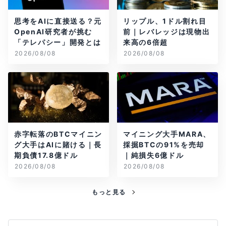
思考をAIに直接送る？元
リップル、1ドル割れ目
OpenAI研究者が挑む
前｜レバレッジは現物出
「テレパシー」開発とは
来高の6倍超
2026/08/08
2026/08/08
赤字転落のBTCマイニン
マイニング大手MARA、
グ大手はAIに賭ける｜長
採掘BTCの91%を売却
期負債17.8億ドル
｜純損失6億ドル
2026/08/08
2026/08/08
もっと見る