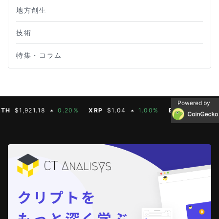
地方創生
技術
特集・コラム
Powered by
$1,921.18
0.20%
XRP
$1.04
1.00%
BNB
$604.50
2.