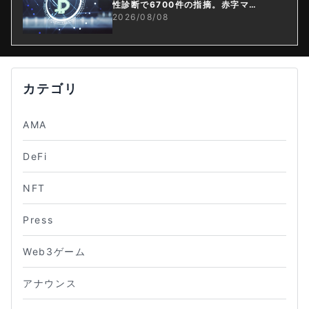
性診断で6700件の指摘。赤字マイ
ニング企業はAIに賭ける
2026/08/08
カテゴリ
AMA
DeFi
NFT
Press
Web3ゲーム
アナウンス