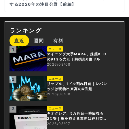
する2026年の注目分野【前編】
ランキング
直近
週間
有料
1
ニュース
マイニング大手MARA、採掘BTC
の91%を売却｜純損失6億ドル
2026/08/08
2
ニュース
リップル、1ドル割れ目前｜レバレ
ッジは現物出来高の6倍超
2026/08/08
3
ニュース
キオクシア、5万円台一時回復も
2%安｜株を抱える東芝は純利益3
0倍
2026/08/07