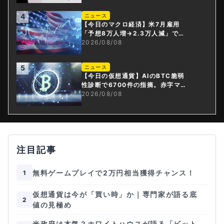
4
ニュース
【今日のマクロ経済】米7月雇用
「予想8万人増→2.3万人減」で利
上げ観測後退
2026/08/08
5
ニュース
【今日の仮想通貨】AIのBTC脆弱
性診断で6700件の指摘。赤字マイ
ニング企業はAIに賭ける
2026/08/08
注目記事
無料ゲームプレイで2万円相当獲得チャンス！
1
仮想通貨は今が「買い時」か｜専門家が語る底
2
値の見極め
米政府は本気？ホワイトハウスが語る「ビット