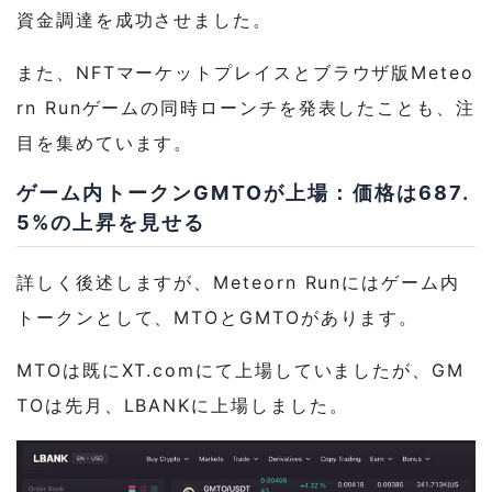
2-6-2
GMTOのユーティリティ
資金調達を成功させました。
2-7
持続的なトークン経済のための6つの試み
また、NFTマーケットプレイスとブラウザ版Meteo
rn Runゲームの同時ローンチを発表したことも、注
2-7-1
エコシステム内における必須通貨
目を集めています。
2-7-2
GTMOのバーン：最大で総供給量の50%
ゲーム内トークンGMTOが上場：価格は687.
2-7-3
GMTO取得方法の制限
5%の上昇を見せる
2-7-4
権利確定（Vesting）スケジュールの調整
詳しく後述しますが、Meteorn Runにはゲーム内
2-7-5
収益からの買い戻し（Buy Back）
トークンとして、MTOとGMTOがあります。
2-7-6
ユーザー見込みや買い圧・売り圧について
MTOは既にXT.comにて上場していましたが、GM
2-8
Meteorn Runのロードマップ
TOは先月、LBANKに上場しました。
3
おわりに