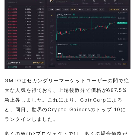
4
Meteorn Run各種Infomartion
GMTOはセカンダリーマーケットユーザーの間で絶
大な人気を得ており、上場後数分で価格が687.5%
急上昇しました。これにより、CoinCarpによる
と、同日、世界のCrypto Gainersのトップ 10に
ランクインしました。
多くのWeb3プロジェクトでは、多くの場合価格が