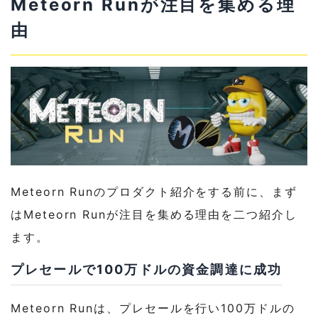
Meteorn Runが注目を集める理
2-1
ランニングがテーマであり、キャラクターを
由
操作して長距離の走行を目指す
2-2
二種類のゲームモードを採用：シングルモ
ードと4人でのPvP
2-3
アプリ版リリースは2024年第1四半期を予
定
2-4
NFTシューズを活用してより多くのトーク
ンを稼ぐことが可能
Meteorn Runのプロダクト紹介をする前に、まず
はMeteorn Runが注目を集める理由を二つ紹介し
2-5
NFTのスカラーシップを採用し、参入障壁
の緩和へ
ます。
2-6
Meteorn Runのエコシステム
プレセールで100万ドルの資金調達に成功
2-6-1
MTOのユーティリティ
Meteorn Runは、プレセールを行い100万ドルの