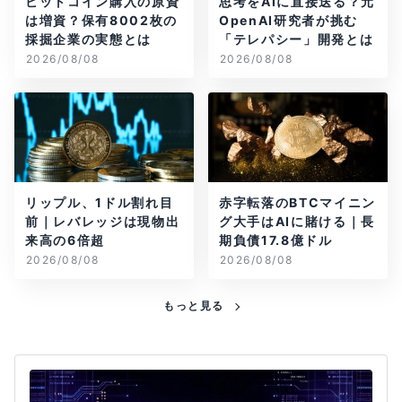
ビットコイン購入の原資
思考をAIに直接送る？元
は増資？保有8002枚の
OpenAI研究者が挑む
採掘企業の実態とは
「テレパシー」開発とは
2026/08/08
2026/08/08
リップル、1ドル割れ目
赤字転落のBTCマイニン
前｜レバレッジは現物出
グ大手はAIに賭ける｜長
来高の6倍超
期負債17.8億ドル
2026/08/08
2026/08/08
もっと見る