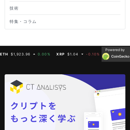
技術
特集・コラム
Powered by
H
$1,923.96
0.00%
XRP
$1.04
-0.10%
BNB
$608.19