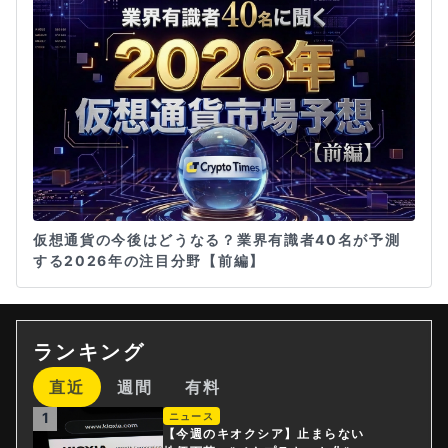
仮想通貨の今後はどうなる？業界有識者40名が予測
する2026年の注目分野【前編】
ランキング
直近
週間
有料
1
ニュース
【今週のキオクシア】止まらない