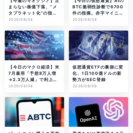
【今週のキオクシア】止
【今日の仮想通貨】AIの
まらない株価下落、”メ
BTC脆弱性診断で6700
タプラネット化”の指摘
件の指摘。赤字マイニン
は本当？
グ企業はAIに賭ける
2026/08/09
2026/08/08
【今日のマクロ経済】米
仮想通貨ETFの裏側に変
7月雇用「予想8万人増
化、1日100億ドルの新
→2.3万人減」で利上げ
勢力がSEC登録
観測後退
2026/08/08
2026/08/08