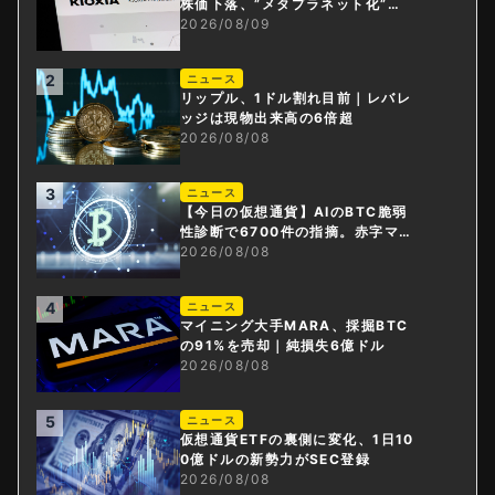
株価下落、”メタプラネット化”の
指摘は本当？
2026/08/09
2
ニュース
リップル、1ドル割れ目前｜レバレ
ッジは現物出来高の6倍超
2026/08/08
3
ニュース
【今日の仮想通貨】AIのBTC脆弱
性診断で6700件の指摘。赤字マイ
ニング企業はAIに賭ける
2026/08/08
4
ニュース
マイニング大手MARA、採掘BTC
の91%を売却｜純損失6億ドル
2026/08/08
5
ニュース
仮想通貨ETFの裏側に変化、1日10
0億ドルの新勢力がSEC登録
2026/08/08