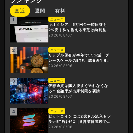
ランキング
直近
週間
有料
1
ニュース
キオクシア、5万円台一時回復も
2%安｜株を抱える東芝は純利益3
0倍
2026/08/07
2
ニュース
リップル保有が半年で55%減｜グ
レースケールのETF、純資産1.6億
ドル減
2026/08/06
3
ニュース
仮想通貨は購入後すぐ送れなくな
る？金融庁が出庫制限を要請
2026/08/07
4
ニュース
ビットコインには2億ドル流入もソ
ラナETFはゼロ｜5営業日連続で停
止
2026/08/06