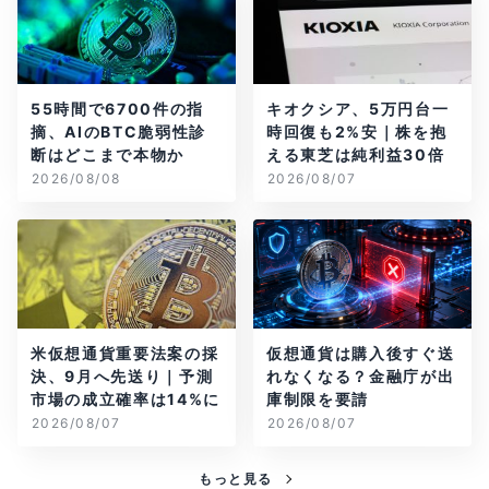
55時間で6700件の指
キオクシア、5万円台一
摘、AIのBTC脆弱性診
時回復も2%安｜株を抱
断はどこまで本物か
える東芝は純利益30倍
2026/08/08
2026/08/07
米仮想通貨重要法案の採
仮想通貨は購入後すぐ送
決、9月へ先送り｜予測
れなくなる？金融庁が出
市場の成立確率は14%に
庫制限を要請
2026/08/07
2026/08/07
もっと見る