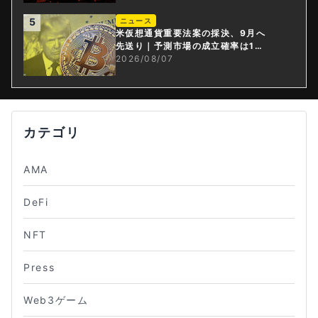
5
ニュース
米仮想通貨重要法案の採決、9月へ
先送り｜予測市場の成立確率は1
4%に
2026/08/07
カテゴリ
AMA
DeFi
NFT
Press
Web3ゲーム