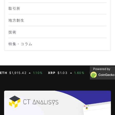
取引所
地方創生
技術
特集・コラム
Powered by
$1,915.42
1.10%
XRP
$1.03
1.60%
BNB
$592.88
0