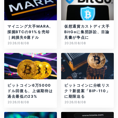
マイニング大手MARA、
仮想通貨カストディ大手
採掘BTCの91%を売却
BitGoに集団訴訟、目論
｜純損失6億ドル
見書が争点に
2026/08/08
2026/08/08
ビットコイン6万5000
ビットコインに分岐リス
ドル回復も、上値期待は
ク？新提案「BIP-110」
過去最低の23%
に期限迫る
2026/08/08
2026/08/08