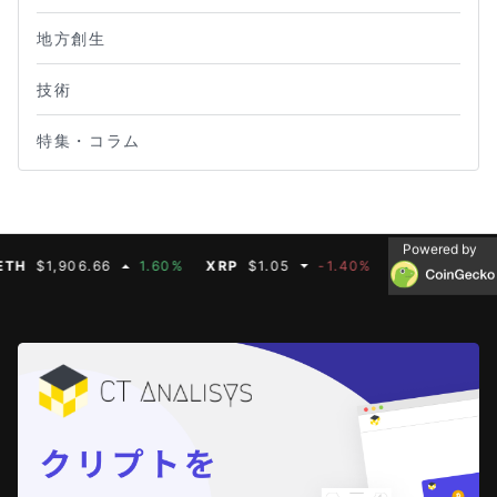
地方創生
技術
特集・コラム
Powered by
$1,906.66
1.60%
XRP
$1.05
-1.40%
BNB
$592.50