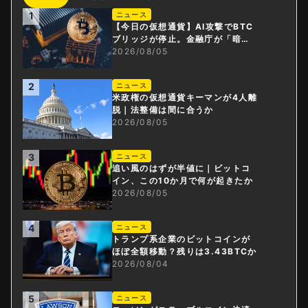
1
ニュース
【今日の仮想通貨】AI攻撃でBTC
ブリッジが停止。金融庁が「暗号
資産・ステーブルコイン課」新設
2026/08/05
2
ニュース
米政権の仮想通貨キーマンが4人離
脱｜法整備は間に合うか
2026/08/05
3
ニュース
追い風のはずが半値に｜ビットコ
イン、この10か月で何が起きたか
2026/08/05
4
ニュース
トランプ系企業のビットコインが
ほぼ全額移動？残りは3.43BTCか
2026/08/04
5
ニュース