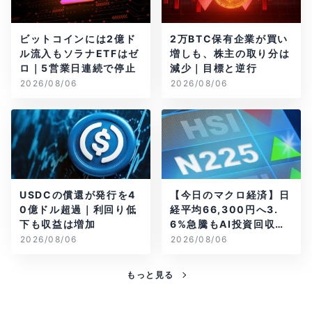
ビットコインには2億ド
2万BTC保有企業が買い
ル流入もソラナETFはゼ
増しも、株主の取り分は
ロ｜5営業日連続で停止
減少｜目標と逆行
2026/08/06
2026/08/06
USDCの償還が発行を4
【今日のマクロ経済】日
0億ドル超過｜利回り低
経平均66,300円へ3.
下も収益は増加
6%急騰もAI投資回収懸
念が再燃
2026/08/06
2026/08/06
もっと見る