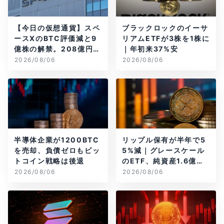
【今日の仮想通貨】スペ
ブラックロックのイーサ
ースXのBTC評価減と9
リアムETFが3株を1株に
億株の解禁。208億円相
｜年初来37%安
当のBTCが盗難
2026/08/06
2026/08/06
半導体企業が1200BTC
リップル保有が半年で5
を売却、負債ゼロもビッ
5%減｜グレースケール
トコイン戦略は後退
のETF、純資産1.6億ド
ル減
2026/08/06
2026/08/06