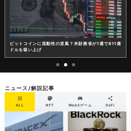
ビットコインに流動性の逆風？米財務省が1週で811億
ドルを吸い上げ
ニュース/解説記事
ALL
NFT
Web3ゲーム
DeFi