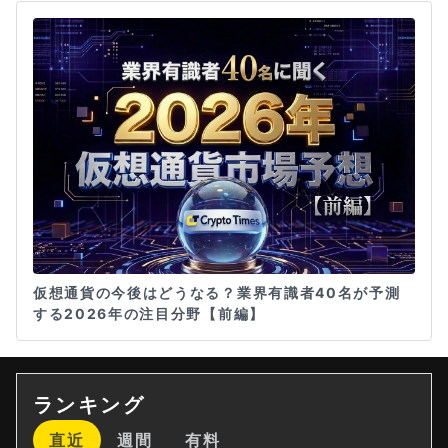
仮想通貨の今後はどうなる？業界有識者40名が予測
する2026年の注目分野【前編】
ランキング
直近
週間
有料