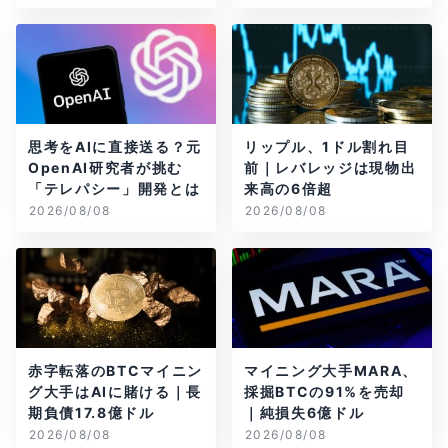
思考をAIに直接送る？元
リップル、1ドル割れ目
OpenAI研究者が挑む
前｜レバレッジは現物出
「テレパシー」開発とは
来高の6倍超
2026/08/08
2026/08/08
赤字転落のBTCマイニン
マイニング大手MARA、
グ大手はAIに賭ける｜長
採掘BTCの91%を売却
期負債17.8億ドル
｜純損失6億ドル
2026/08/08
2026/08/08