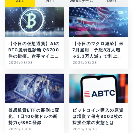
ALL
NFT
Web3ゲーム
DeFi
【今日の仮想通貨】AIの
【今日のマクロ経済】米
BTC脆弱性診断で6700
7月雇用「予想8万人増
件の指摘。赤字マイニン
→2.3万人減」で利上げ
グ企業はAIに賭ける
観測後退
2026/08/08
2026/08/08
仮想通貨ETFの裏側に変
ビットコイン購入の原資
化、1日100億ドルの新
は増資？保有8002枚の
勢力がSEC登録
採掘企業の実態とは
2026/08/08
2026/08/08