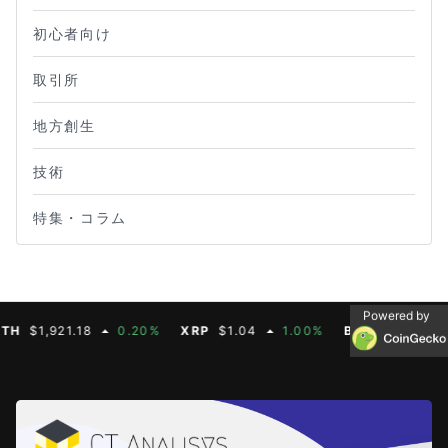
初心者向け
取引所
地方創生
技術
特集・コラム
Powered by
$1,921.18
0.20%
XRP
$1.04
1.00%
BNB
$604.50
2