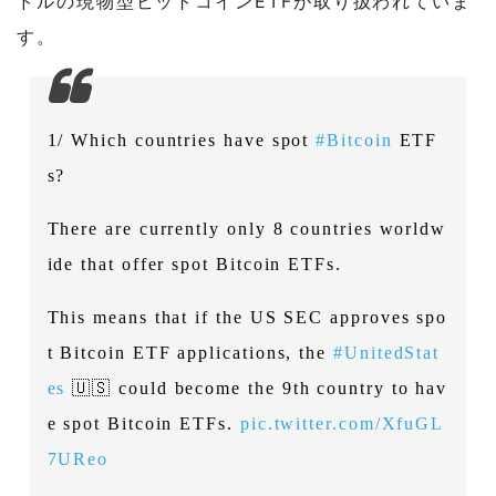
ドルの現物型ビットコインETFが取り扱われていま
す。
1/ Which countries have spot
#Bitcoin
ETF
s?
There are currently only 8 countries worldw
ide that offer spot Bitcoin ETFs.
This means that if the US SEC approves spo
t Bitcoin ETF applications, the
#UnitedStat
es
🇺🇸 could become the 9th country to hav
e spot Bitcoin ETFs.
pic.twitter.com/XfuGL
7UReo