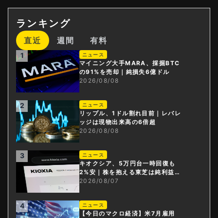
ランキング
直近
週間
有料
1
ニュース
マイニング大手MARA、採掘BTC
の91%を売却｜純損失6億ドル
2026/08/08
2
ニュース
リップル、1ドル割れ目前｜レバレ
ッジは現物出来高の6倍超
2026/08/08
3
ニュース
キオクシア、5万円台一時回復も
2%安｜株を抱える東芝は純利益3
0倍
2026/08/07
4
ニュース
【今日のマクロ経済】米7月雇用