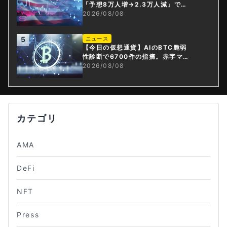
「予想8万人増→2.3万人減」で利
上げ観測後退
2026/08/08
5
ニュース
【今日の仮想通貨】AIのBTC脆弱
性診断で6700件の指摘。赤字マイ
ニング企業はAIに賭ける
2026/08/08
カテゴリ
AMA
DeFi
NFT
Press