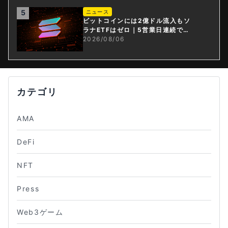
5
ニュース
ビットコインには2億ドル流入もソ
ラナETFはゼロ｜5営業日連続で停
止
2026/08/06
カテゴリ
AMA
DeFi
NFT
Press
Web3ゲーム