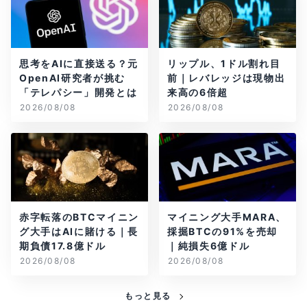
思考をAIに直接送る？元
リップル、1ドル割れ目
OpenAI研究者が挑む
前｜レバレッジは現物出
「テレパシー」開発とは
来高の6倍超
2026/08/08
2026/08/08
赤字転落のBTCマイニン
マイニング大手MARA、
グ大手はAIに賭ける｜長
採掘BTCの91%を売却
期負債17.8億ドル
｜純損失6億ドル
2026/08/08
2026/08/08
もっと見る