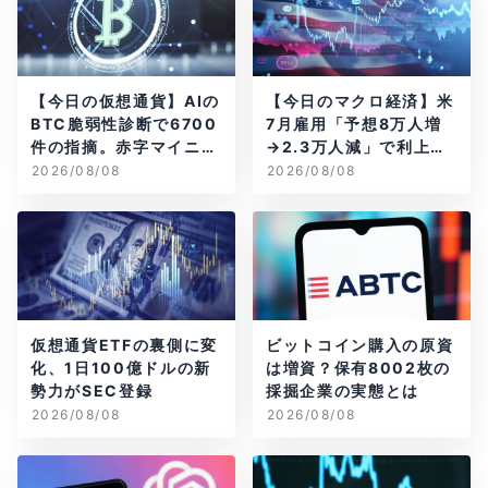
【今日の仮想通貨】AIの
【今日のマクロ経済】米
BTC脆弱性診断で6700
7月雇用「予想8万人増
件の指摘。赤字マイニン
→2.3万人減」で利上げ
グ企業はAIに賭ける
観測後退
2026/08/08
2026/08/08
仮想通貨ETFの裏側に変
ビットコイン購入の原資
化、1日100億ドルの新
は増資？保有8002枚の
勢力がSEC登録
採掘企業の実態とは
2026/08/08
2026/08/08