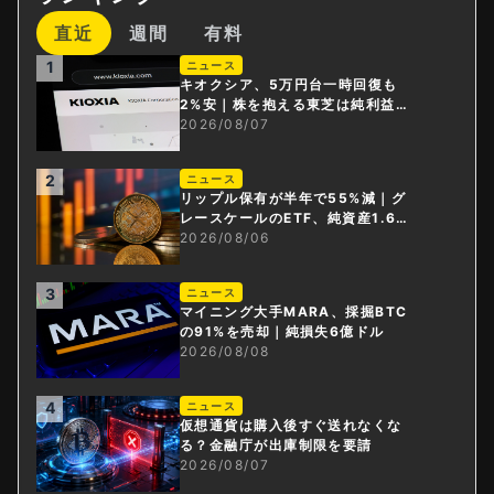
直近
週間
有料
1
ニュース
キオクシア、5万円台一時回復も
2%安｜株を抱える東芝は純利益3
0倍
2026/08/07
2
ニュース
リップル保有が半年で55%減｜グ
レースケールのETF、純資産1.6億
ドル減
2026/08/06
3
ニュース
マイニング大手MARA、採掘BTC
の91%を売却｜純損失6億ドル
2026/08/08
4
ニュース
仮想通貨は購入後すぐ送れなくな
る？金融庁が出庫制限を要請
2026/08/07