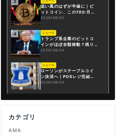
ニュース
3
追い風のはずが半値に｜ビ
ットコイン、この10か月で
何が起きたか
2026/08/05
ニュース
4
トランプ系企業のビットコ
インがほぼ全額移動？残り
は3.43BTCか
2026/08/04
ニュース
5
ローソンがステーブルコイ
ン決済へ｜POSレジ完結は
国内初
2026/08/04
カテゴリ
AMA