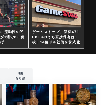
ンに流動性の逆
ゲームストップ、保有471
が1週で811億
0BTCのうち直接保有は1
上げ
枚｜14億ドル社債を株式化
i
取引所