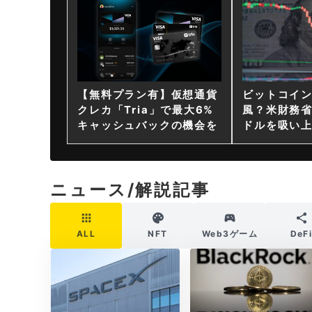
【無料プラン有】仮想通貨
ビットコイ
クレカ「Tria」で最大6%
風？米財務省
キャッシュバックの機会を
ドルを吸い
ニュース/解説記事
ALL
NFT
Web3ゲーム
DeF