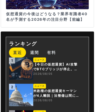
仮想通貨の今後はどうなる？業界有識者40
名が予測する2026年の注目分野【前編】
ランキング
直近
週間
有料
ニュース
1
【今日の仮想通貨】AI攻撃
でBTCブリッジが停止。金
融庁が「暗号資産・ステー
2026/08/05
ブルコイン課」新設
ニュース
2
米政権の仮想通貨キーマン
が4人離脱｜法整備は間に合
うか
2026/08/05