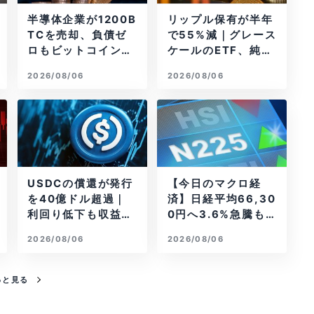
半導体企業が1200B
リップル保有が半年
TCを売却、負債ゼ
で55%減｜グレース
ロもビットコイン戦
ケールのETF、純資
略は後退
産1.6億ドル減
2026/08/06
2026/08/06
USDCの償還が発行
【今日のマクロ経
を40億ドル超過｜
済】日経平均66,30
利回り低下も収益は
0円へ3.6%急騰もA
増加
I投資回収懸念が再
2026/08/06
2026/08/06
燃
っと見る