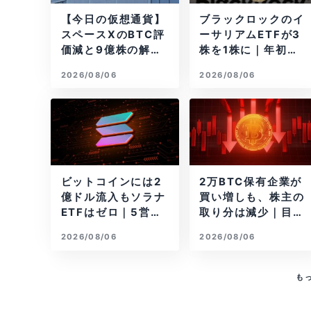
【今日の仮想通貨】
ブラックロックのイ
スペースXのBTC評
ーサリアムETFが3
価減と9億株の解
株を1株に｜年初来3
禁。208億円相当の
7%安
2026/08/06
2026/08/06
BTCが盗難
ビットコインには2
2万BTC保有企業が
億ドル流入もソラナ
買い増しも、株主の
ETFはゼロ｜5営業
取り分は減少｜目標
日連続で停止
と逆行
2026/08/06
2026/08/06
も