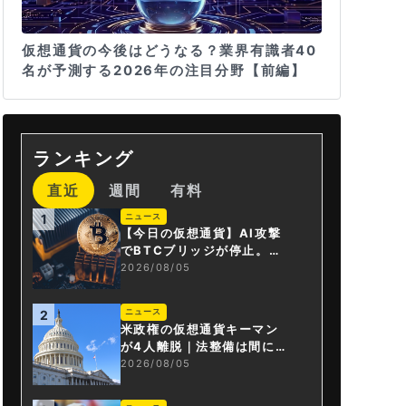
仮想通貨の今後はどうなる？業界有識者40
名が予測する2026年の注目分野【前編】
ランキング
直近
週間
有料
ニュース
1
【今日の仮想通貨】AI攻撃
でBTCブリッジが停止。金
融庁が「暗号資産・ステー
2026/08/05
ブルコイン課」新設
ニュース
2
米政権の仮想通貨キーマン
が4人離脱｜法整備は間に合
うか
2026/08/05