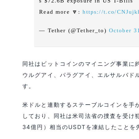
s $72.6B exposure in US T-Bills
Read more 🔽:
https://t.co/CNJuj
— Tether (@Tether_to)
October 3
同社はビットコインのマイニング事業に約
ウルグアイ、パラグアイ、エルサルバド
す。
米ドルと連動するステーブルコインを手
しており、同社は米司法省の捜査を受け犯
34億円）相当のUSDTを凍結したこと