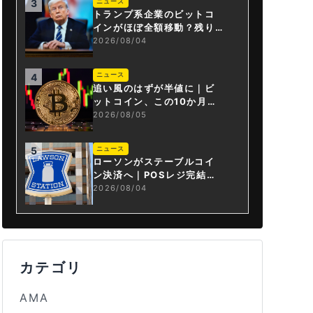
ニュース
3
トランプ系企業のビットコ
インがほぼ全額移動？残り
は3.43BTCか
2026/08/04
ニュース
4
追い風のはずが半値に｜ビ
ットコイン、この10か月で
何が起きたか
2026/08/05
ニュース
5
ローソンがステーブルコイ
ン決済へ｜POSレジ完結は
国内初
2026/08/04
カテゴリ
AMA