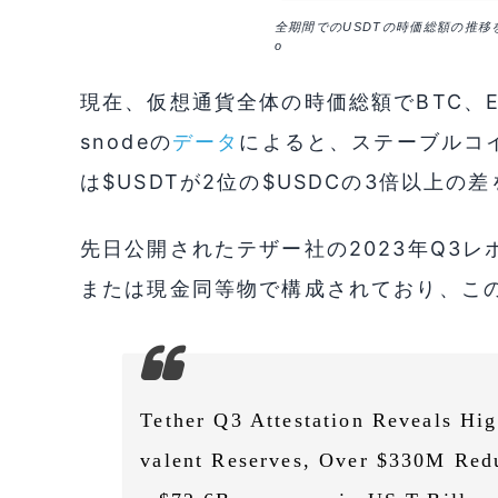
全期間でのUSDTの時価総額の推移を
o
現在、仮想通貨全体の時価総額でBTC、ET
snodeの
データ
によると、ステーブルコインの
は$USDTが2位の$USDCの3倍以上の
先日公開されたテザー社の2023年Q3レ
または現金同等物で構成されており、こ
Tether Q3 Attestation Reveals Hi
valent Reserves, Over $330M Redu