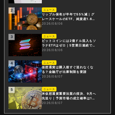
2
ニュース
リップル保有が半年で55%減｜グ
レースケールのETF、純資産1.6億
ドル減
2026/08/06
3
ニュース
ビットコインには2億ドル流入もソ
ラナETFはゼロ｜5営業日連続で停
止
2026/08/06
4
ニュース
仮想通貨は購入後すぐ送れなくな
る？金融庁が出庫制限を要請
2026/08/07
5
ニュース
米仮想通貨重要法案の採決、9月へ
先送り｜予測市場の成立確率は1
4%に
2026/08/07