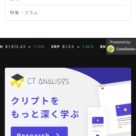
特集・コラム
Powered by
,915.42
1.10%
XRP
$1.03
1.60%
BNB
$592.88
0.30