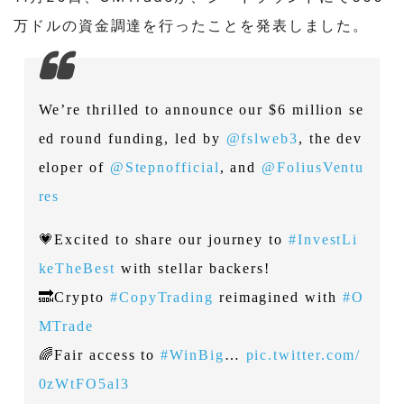
万ドルの資金調達を行ったことを発表しました。
We’re thrilled to announce our $6 million se
ed round funding, led by
@fslweb3
, the dev
eloper of
@Stepnofficial
, and
@FoliusVentu
res
💗Excited to share our journey to
#InvestLi
keTheBest
with stellar backers!
🔜Crypto
#CopyTrading
reimagined with
#O
MTrade
🌈Fair access to
#WinBig
…
pic.twitter.com/
0zWtFO5al3