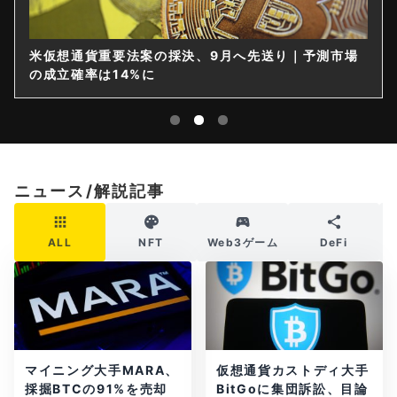
米仮想通貨重要法案の採決、9月へ先送り｜予測市場
の成立確率は14%に
ニュース/解説記事
ALL
NFT
Web3ゲーム
DeFi
マイニング大手MARA、
仮想通貨カストディ大手
採掘BTCの91%を売却
BitGoに集団訴訟、目論