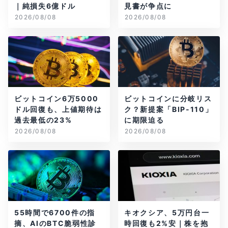
｜純損失6億ドル
見書が争点に
2026/08/08
2026/08/08
ビットコイン6万5000
ビットコインに分岐リス
ドル回復も、上値期待は
ク？新提案「BIP-110」
過去最低の23%
に期限迫る
2026/08/08
2026/08/08
55時間で6700件の指
キオクシア、5万円台一
摘、AIのBTC脆弱性診
時回復も2%安｜株を抱