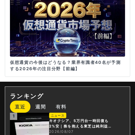
仮想通貨の今後はどうなる？業界有識者40名が予測
する2026年の注目分野【前編】
ランキング
直近
週間
有料
1
ニュース
キオクシア、5万円台一時回復も
2%安｜株を抱える東芝は純利益3
0倍
2026/08/07