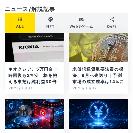
ニュース/解説記事
ALL
NFT
Web3ゲーム
DeFi
キオクシア、5万円台一
米仮想通貨重要法案の採
時回復も2%安｜株を抱
決、9月へ先送り｜予測
える東芝は純利益30倍
市場の成立確率は14%に
2026/08/07
2026/08/07