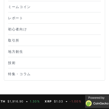
ミームコイン
レポート
初心者向け
取引所
地方創生
技術
特集・コラム
Powered by
1,916.90
1.30%
XRP
$1.03
-1.00%
BNB
$590.75
0