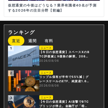
仮想通貨の今後はどうなる？業界有識者40名が予測
する2026年の注目分野【前編】
ランキング
直近
週間
有料
1
ニュース
【今日の仮想通貨】スペースXのB
TC評価減と9億株の解禁。208億
円相当のBTCが盗難
2026/08/06
2
ニュース
リップル保有が半年で55%減｜グ
レースケールのETF、純資産1.6億
ドル減
2026/08/06
3
ニュース
【今日の仮想通貨】AI攻撃でBTC
ブリッジが停止。金融庁が「暗号