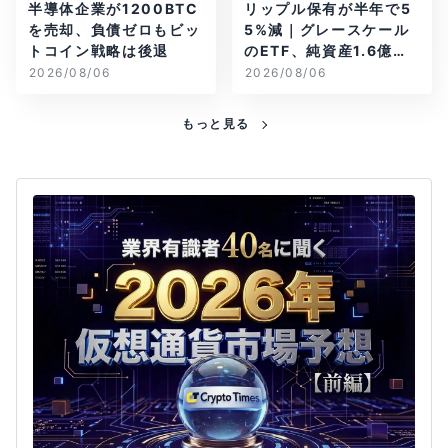
半導体企業が1200BTC
リップル保有が半年で5
を売却、負債ゼロもビッ
5%減｜グレースケール
トコイン戦略は後退
のETF、純資産1.6億ド
ル減
2026/08/06
2026/08/06
もっと見る