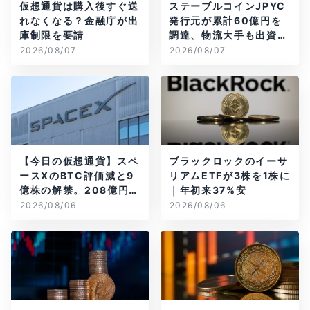
仮想通貨は購入後すぐ送
ステーブルコインJPYC
れなくなる？金融庁が出
発行元が累計60億円を
庫制限を要請
調達、物流大手も出資参
画
2026/08/07
2026/08/07
【今日の仮想通貨】スペ
ブラックロックのイーサ
ースXのBTC評価減と9
リアムETFが3株を1株に
億株の解禁。208億円相
｜年初来37%安
当のBTCが盗難
2026/08/06
2026/08/06