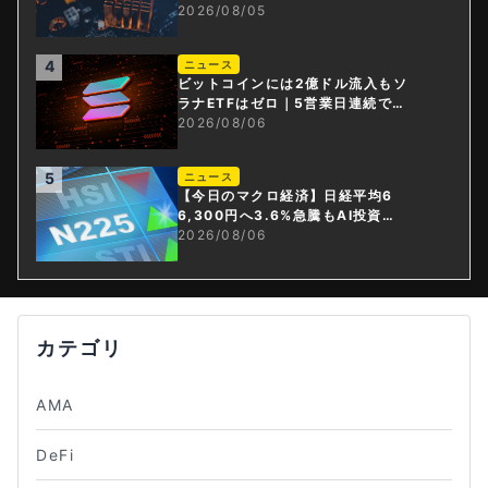
資産・ステーブルコイン課」新設
2026/08/05
4
ニュース
ビットコインには2億ドル流入もソ
ラナETFはゼロ｜5営業日連続で停
止
2026/08/06
5
ニュース
【今日のマクロ経済】日経平均6
6,300円へ3.6%急騰もAI投資回
収懸念が再燃
2026/08/06
カテゴリ
AMA
DeFi