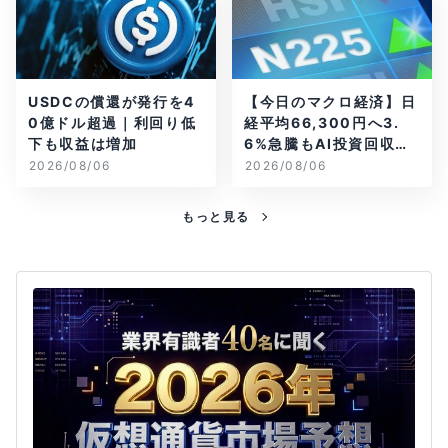
USDCの償還が発行を4
【今日のマクロ経済】日
0億ドル超過｜利回り低
経平均66,300円へ3.
下も収益は増加
6%急騰もAI投資回収懸
念が再燃
2026/08/06
2026/08/06
もっと見る