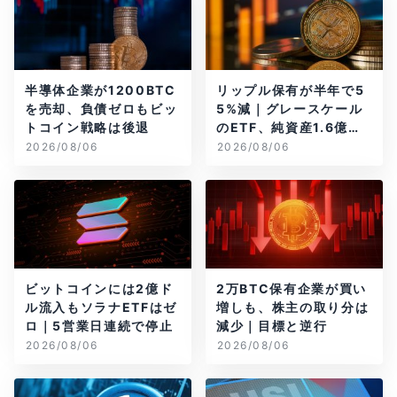
半導体企業が1200BTC
リップル保有が半年で5
を売却、負債ゼロもビッ
5%減｜グレースケール
トコイン戦略は後退
のETF、純資産1.6億ド
ル減
2026/08/06
2026/08/06
ビットコインには2億ド
2万BTC保有企業が買い
ル流入もソラナETFはゼ
増しも、株主の取り分は
ロ｜5営業日連続で停止
減少｜目標と逆行
2026/08/06
2026/08/06