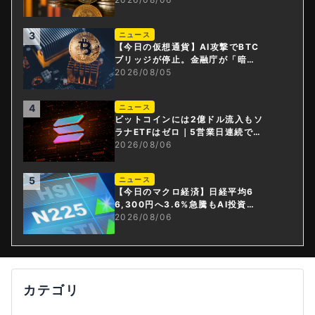
3
ニュース
【今日の仮想通貨】AI攻撃でBTC
ブリッジが停止。金融庁が「暗号
資産・ステーブルコイン課」新設
2026/08/05
4
ニュース
ビットコインには2億ドル流入もソ
ラナETFはゼロ｜5営業日連続で停
止
2026/08/06
5
ニュース
【今日のマクロ経済】日経平均6
6,300円へ3.6%急騰もAI投資回
収懸念が再燃
2026/08/06
カテゴリ