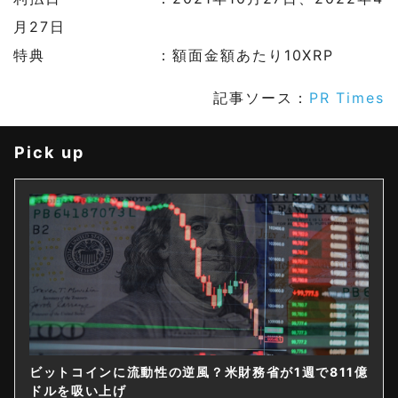
月27日
特典 ：額面金額あたり10XRP
記事ソース：
PR Times
Pick up
ビットコインに流動性の逆風？米財務省が1週で811億
ドルを吸い上げ