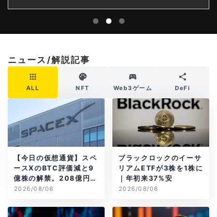
ニュース/解説記事
ALL
NFT
Web3ゲーム
DeFi
【今日の仮想通貨】スペ
ブラックロックのイーサ
ースXのBTC評価減と9
リアムETFが3株を1株に
億株の解禁。208億円相
｜年初来37%安
当のBTCが盗難
2026/08/06
2026/08/06