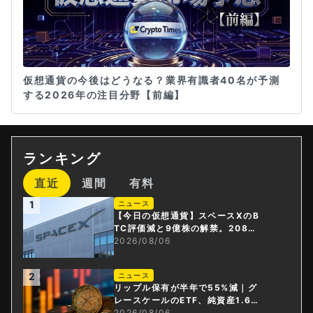
仮想通貨の今後はどうなる？業界有識者40名が予測
する2026年の注目分野【前編】
ランキング
直近
週間
有料
1
ニュース
【今日の仮想通貨】スペースXのB
TC評価減と9億株の解禁。208億
円相当のBTCが盗難
2026/08/06
2
ニュース
リップル保有が半年で55%減｜グ
レースケールのETF、純資産1.6億
ドル減
2026/08/06