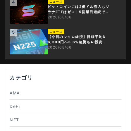
4
ニュース
ビットコインには2億ドル流入もソ
ラナETFはゼロ｜5営業日連続で停
止
2026/08/06
5
ニュース
【今日のマクロ経済】日経平均6
6,300円へ3.6%急騰もAI投資回
収懸念が再燃
2026/08/06
カテゴリ
AMA
DeFi
NFT