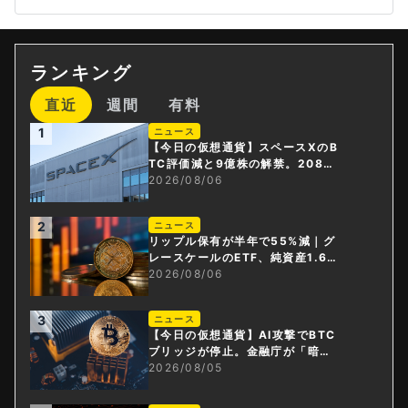
ランキング
直近
週間
有料
1
ニュース
【今日の仮想通貨】スペースXのB
TC評価減と9億株の解禁。208億
円相当のBTCが盗難
2026/08/06
2
ニュース
リップル保有が半年で55%減｜グ
レースケールのETF、純資産1.6億
ドル減
2026/08/06
3
ニュース
【今日の仮想通貨】AI攻撃でBTC
ブリッジが停止。金融庁が「暗号
資産・ステーブルコイン課」新設
2026/08/05