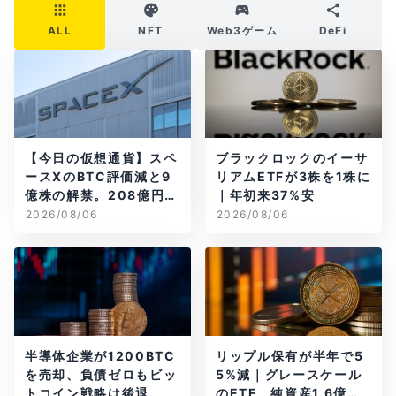
ALL
NFT
Web3ゲーム
DeFi
【今日の仮想通貨】スペ
ブラックロックのイーサ
ースXのBTC評価減と9
リアムETFが3株を1株に
億株の解禁。208億円相
｜年初来37%安
当のBTCが盗難
2026/08/06
2026/08/06
半導体企業が1200BTC
リップル保有が半年で5
を売却、負債ゼロもビッ
5%減｜グレースケール
トコイン戦略は後退
のETF、純資産1.6億ド