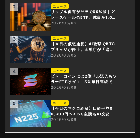
2
ニュース
リップル保有が半年で55%減｜グ
レースケールのETF、純資産1.6億
ドル減
2026/08/06
3
ニュース
【今日の仮想通貨】AI攻撃でBTC
ブリッジが停止。金融庁が「暗号
資産・ステーブルコイン課」新設
2026/08/05
4
ニュース
ビットコインには2億ドル流入もソ
ラナETFはゼロ｜5営業日連続で停
止
2026/08/06
5
ニュース
【今日のマクロ経済】日経平均6
6,300円へ3.6%急騰もAI投資回
収懸念が再燃
2026/08/06