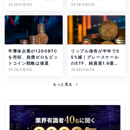
当のBTCが盗難
2026/08/06
2026/08/06
半導体企業が1200BTC
リップル保有が半年で5
を売却、負債ゼロもビッ
5%減｜グレースケール
トコイン戦略は後退
のETF、純資産1.6億ド
ル減
2026/08/06
2026/08/06
もっと見る