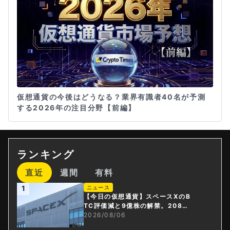
仮想通貨の今後はどうなる？業界有識者40名が予測
する2026年の注目分野【前編】
ランキング
直近
週間
有料
1
ニュース
【今日の仮想通貨】スペースXのB
TC評価減と9億株の解禁。208億
円相当のBTCが盗難
2026/08/06