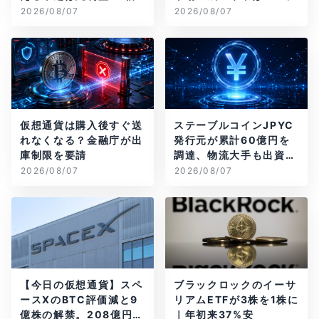
2026/08/07
2026/08/07
仮想通貨は購入後すぐ送
ステーブルコインJPYC
れなくなる？金融庁が出
発行元が累計60億円を
庫制限を要請
調達、物流大手も出資参
画
2026/08/07
2026/08/07
【今日の仮想通貨】スペ
ブラックロックのイーサ
ースXのBTC評価減と9
リアムETFが3株を1株に
億株の解禁。208億円相
｜年初来37%安