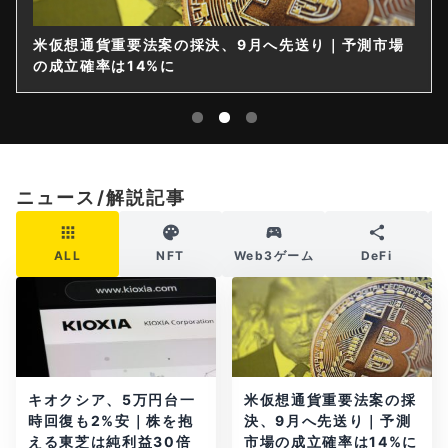
米仮想通貨重要法案の採決、9月へ先送り｜予測市場
の成立確率は14%に
ニュース/解説記事
ALL
NFT
Web3ゲーム
DeFi
キオクシア、5万円台一
米仮想通貨重要法案の採
時回復も2%安｜株を抱
決、9月へ先送り｜予測
える東芝は純利益30倍
市場の成立確率は14%に