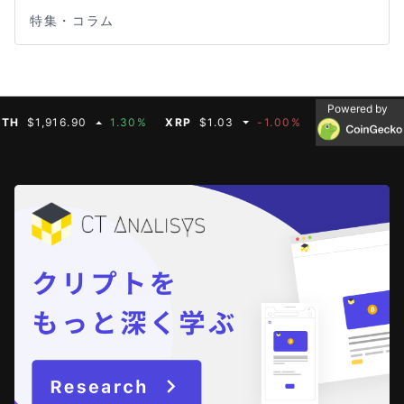
特集・コラム
Powered by
$1,916.90
1.30%
XRP
$1.03
-1.00%
BNB
$590.75
0