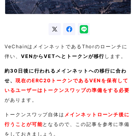
VeChainはメインネットであるThorのローンチに
伴い、
VENからVETへとトークンが移行
します。
約30日後に行われるメインネットへの移行に合わ
せ、
現在のERC20トークンである
VENを保有して
いるユーザーはトークンスワップの準備をする必要
があります。
トークンスワップ自体は
メインネットローンチ後に
行うことが可能
となるので、この記事を参考に準備
をしておきましょう。