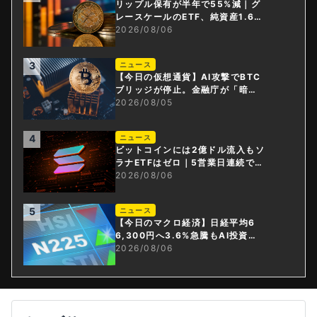
リップル保有が半年で55%減｜グ
レースケールのETF、純資産1.6億
ドル減
2026/08/06
3
ニュース
【今日の仮想通貨】AI攻撃でBTC
ブリッジが停止。金融庁が「暗号
資産・ステーブルコイン課」新設
2026/08/05
4
ニュース
ビットコインには2億ドル流入もソ
ラナETFはゼロ｜5営業日連続で停
止
2026/08/06
5
ニュース
【今日のマクロ経済】日経平均6
6,300円へ3.6%急騰もAI投資回
収懸念が再燃
2026/08/06