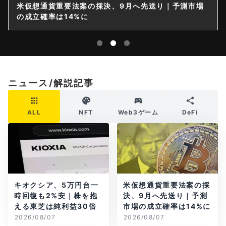
仮想通貨は購入後すぐ送れなくなる？金融庁が出庫制
限を要請
ニュース/解説記事
ALL
NFT
Web3ゲーム
DeFi
キオクシア、5万円台一
米仮想通貨重要法案の採
時回復も2%安｜株を抱
決、9月へ先送り｜予測
える東芝は純利益30倍
市場の成立確率は14%に
2026/08/07
2026/08/07