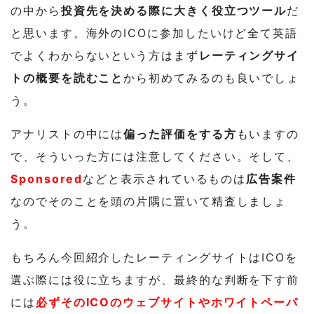
の中から
投資先を決める際に大きく役立つツール
だ
と思います。海外のICOに参加したいけど全て英語
でよくわからないという方はまず
レーティングサイ
トの概要を読むこと
から初めてみるのも良いでしょ
う。
アナリストの中には
偏った評価をする方
もいますの
で、そういった方には注意してください。そして、
Sponsored
などと表示されているものは
広告案件
なのでそのことを頭の片隅に置いて精査しましょ
う。
もちろん今回紹介したレーティングサイトはICOを
選ぶ際には役に立ちますが、最終的な判断を下す前
には
必ずそのICOのウェブサイトやホワイトペーパ