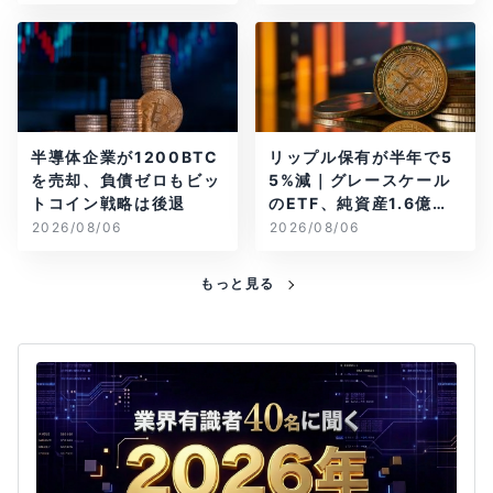
半導体企業が1200BTC
リップル保有が半年で5
を売却、負債ゼロもビッ
5%減｜グレースケール
トコイン戦略は後退
のETF、純資産1.6億ド
ル減
2026/08/06
2026/08/06
もっと見る