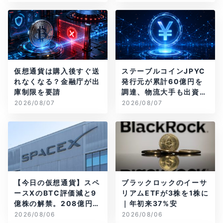
仮想通貨は購入後すぐ送
ステーブルコインJPYC
れなくなる？金融庁が出
発行元が累計60億円を
庫制限を要請
調達、物流大手も出資参
画
2026/08/07
2026/08/07
【今日の仮想通貨】スペ
ブラックロックのイーサ
ースXのBTC評価減と9
リアムETFが3株を1株に
億株の解禁。208億円相
｜年初来37%安
当のBTCが盗難
2026/08/06
2026/08/06