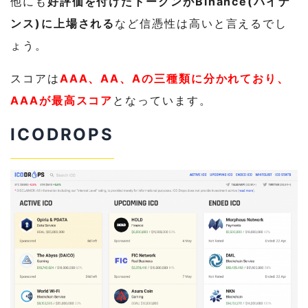
他にも
好評価を付けたトークンがBinance(バイナ
ンス)に上場される
など信憑性は高いと言えるでし
ょう。
スコアは
AAA、AA、Aの三種類に分かれており、
AAAが最高スコア
となっています。
ICODROPS