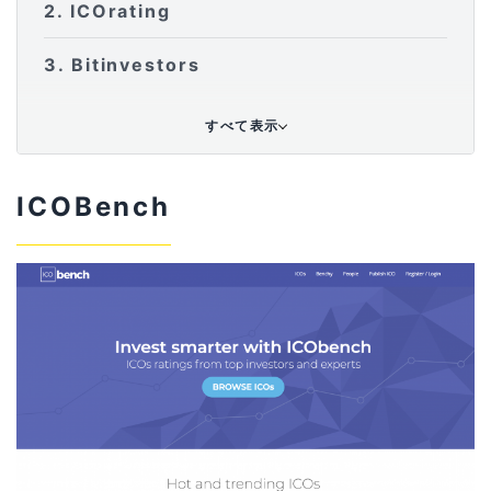
2
ICOrating
3
Bitinvestors
4
ICOBazaar
すべて表示
5
ICODROPS
ICOBench
6
まとめ