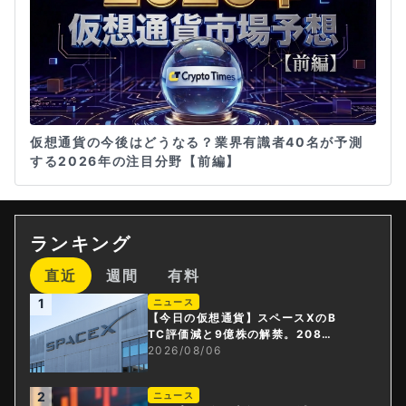
仮想通貨の今後はどうなる？業界有識者40名が予測
する2026年の注目分野【前編】
ランキング
直近
週間
有料
1
ニュース
【今日の仮想通貨】スペースXのB
TC評価減と9億株の解禁。208億
円相当のBTCが盗難
2026/08/06
2
ニュース