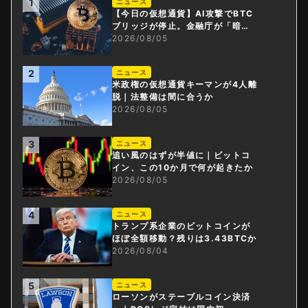
1
ニュース
【今日の仮想通貨】AI攻撃でBTC
ブリッジが停止。金融庁が「暗号
資産・ステーブルコイン課」新設
2026/08/05
2
ニュース
米政権の仮想通貨キーマンが4人離
脱｜法整備は間に合うか
2026/08/05
3
ニュース
追い風のはずが半値に｜ビットコ
イン、この10か月で何が起きたか
2026/08/05
4
ニュース
トランプ系企業のビットコインが
ほぼ全額移動？残りは3.43BTCか
2026/08/04
5
ニュース
ローソンがステーブルコイン決済