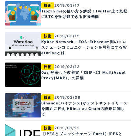
技術
2019/03/17
Tippin meの使い方を解説！Twitter上で気軽
にBTCを投げ銭できる拡張機能
技術
2019/03/15
Kyber Network – EOS-Ethereum間のクロ
スチェーンコミュニケーションを可能にするW
aterlooとは
技術
2019/02/12
0xが発表した改善案「ZEIP-23 MultiAsset
Proxy(MAP)」の詳細
技術
2019/02/08
Binance(バイナンス)がテストネットリリース
を間近に控えるBinance Chainの詳細に関し
て
技術
2019/01/22
【IPFSとブロックチェーン Part1】IPFSと