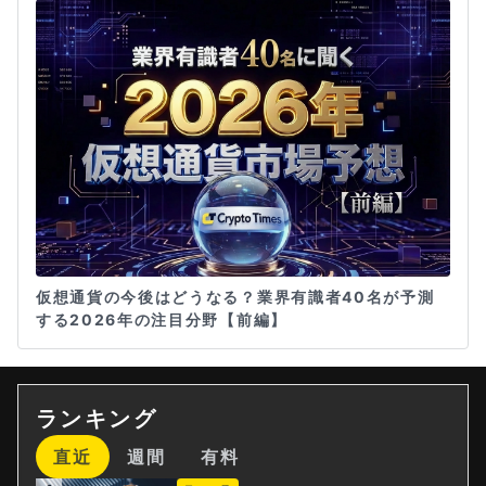
仮想通貨の今後はどうなる？業界有識者40名が予測
する2026年の注目分野【前編】
ランキング
直近
週間
有料