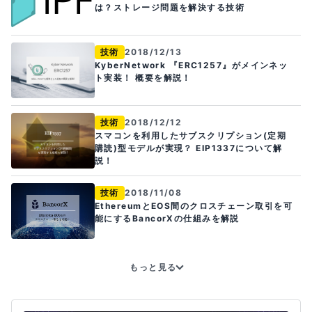
は？ストレージ問題を解決する技術
技術
2018/12/13
KyberNetwork 『ERC1257』がメインネッ
ト実装！ 概要を解説！
技術
2018/12/12
スマコンを利用したサブスクリプション(定期
購読)型モデルが実現？ EIP1337について解
説！
技術
2018/11/08
EthereumとEOS間のクロスチェーン取引を可
能にするBancorXの仕組みを解説
もっと見る