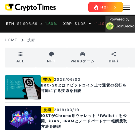
Powered by
ETH
$1,906.66
1.60%
XRP
$1.05
-1.40%
BNB
$592.5
HOME
技術
ALL
NFT
Web3ゲーム
DeFi
技術
2023/06/03
BRC-20とは？ビットコイン上で通貨の発行を
可能にする技術を解説
技術
2019/03/19
IOSTがChrome用ウォレット『iWallet』を公
開。iGAS、iRAMとノードパートナー報酬受取
方法を解説！