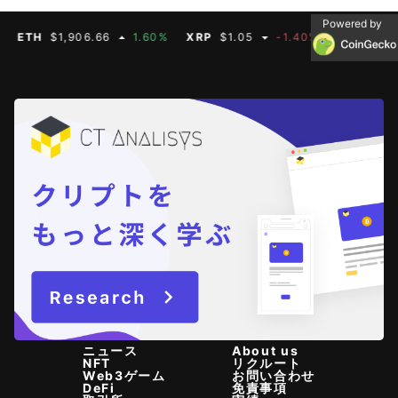
Powered by
ETH
$1,906.66
1.60%
XRP
$1.05
-1.40%
BNB
$592.5
ニュース
About us
NFT
リクルート
Web3ゲーム
お問い合わせ
DeFi
免責事項