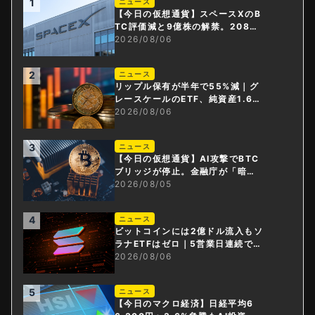
1
ニュース
【今日の仮想通貨】スペースXのB
TC評価減と9億株の解禁。208億
円相当のBTCが盗難
2026/08/06
2
ニュース
リップル保有が半年で55%減｜グ
レースケールのETF、純資産1.6億
ドル減
2026/08/06
3
ニュース
【今日の仮想通貨】AI攻撃でBTC
ブリッジが停止。金融庁が「暗号
資産・ステーブルコイン課」新設
2026/08/05
4
ニュース
ビットコインには2億ドル流入もソ
ラナETFはゼロ｜5営業日連続で停
止
2026/08/06
5
ニュース
【今日のマクロ経済】日経平均6