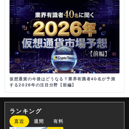
仮想通貨の今後はどうなる？業界有識者40名が予測
する2026年の注目分野【前編】
ランキング
直近
週間
有料