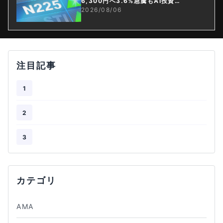
6,300円へ3.6%急騰もAI投資回
収懸念が再燃
2026/08/06
注目記事
1
2
3
カテゴリ
AMA