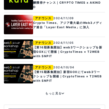
酬獲得チャンス｜CRYPTO TIMES x AKIND
O
アナウンス
2024/11/09
Crypto Times、アジア最大級のWeb3メディ
ア連合「Layer East Media」に加入
アナウンス
2024/11/05
【第16期募集開始】web3ワークショップを新
宿GOXにて開催｜CryptoTimes × T2WEB
with SNPIT
アナウンス
2024/10/04
【第15期募集開始】新宿GOXにてweb3ワー
クショップを開催｜CryptoTimes × T2WEB
with SNPIT
もっと見る