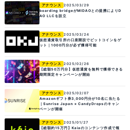
アナウンス
2025/03/29
boarding bridgeがMIDAOとの提携によりD
AO LLCを設立
アナウンス
2025/03/24
仮想通貨取引所の口座開設でビットコインをゲ
ット｜1000円分が必ず獲得可能
アナウンス
2025/02/26
【総額50万円分】仮想通貨を無料で獲得できる
期間限定キャンペーンが開始
アナウンス
2025/02/07
Amazonギフト券3,000円分が10名に当たる
｜Sunrise Japan × CandyDropsのキャン
ペーンが開催
アナウンス
2025/01/27
【総額約15万円】Kaiaのコンテンツ作成で報