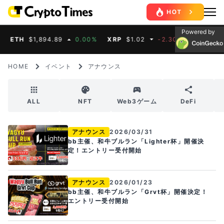
Powered by
ETH
$1,894.89
0.00%
XRP
$1.02
-2.30%
BNB
$587.
HOME
イベント
アナウンス
ALL
NFT
Web3ゲーム
DeFi
アナウンス
2026/03/31
bb主催、和牛ブルラン「Lighter杯」開催決
定！エントリー受付開始
アナウンス
2026/01/23
bb主催、和牛ブルラン「Grvt杯」開催決定！
エントリー受付開始