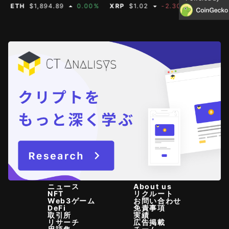
ETH
$1,894.89
0.00%
XRP
$1.02
-2.30%
BNB
$587.
ニュース
About us
NFT
リクルート
Web3ゲーム
お問い合わせ
DeFi
免責事項
取引所
実績
リサーチ
広告掲載