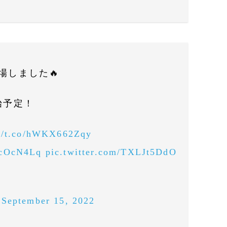
場しました🔥
始予定！
://t.co/hWKX662Zqy
NcOcN4Lq
pic.twitter.com/TXLJt5DdO
)
September 15, 2022