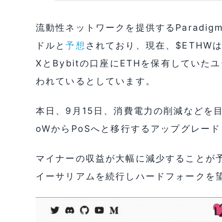
流動性ネットワークを提供するParadig
ドルと
予想
されており、現在、$ETHW
XとBybitの口座にETHを保有してい
われているとしています。
本日、9月15日、消費電力の削減などを
oWからPoSへと移行するアップグレード「T
マイナーの収益が大幅に減少することが予
イーサリアムを続行しハードフォークを