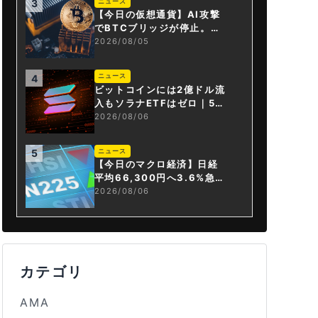
ニュース
3
【今日の仮想通貨】AI攻撃
でBTCブリッジが停止。金
融庁が「暗号資産・ステー
2026/08/05
ブルコイン課」新設
ニュース
4
ビットコインには2億ドル流
入もソラナETFはゼロ｜5営
業日連続で停止
2026/08/06
ニュース
5
【今日のマクロ経済】日経
平均66,300円へ3.6%急騰
もAI投資回収懸念が再燃
2026/08/06
カテゴリ
AMA