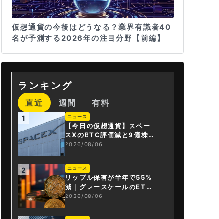
仮想通貨の今後はどうなる？業界有識者40
名が予測する2026年の注目分野【前編】
ランキング
直近
週間
有料
ニュース
1
【今日の仮想通貨】スペー
スXのBTC評価減と9億株の
解禁。208億円相当のBTC
2026/08/06
が盗難
ニュース
2
リップル保有が半年で55%
減｜グレースケールのET
F、純資産1.6億ドル減
2026/08/06