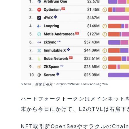
l2beat | 画像引用元：https://l2beat.com/scaling/tvl/
ハードフォークトークンはメインネット
末から今日にかけて、L2のTVLは右肩
NFT取引所OpenSeaやオラクルのCha