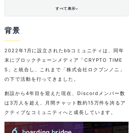
4
bb DAO LLC 創設メンバーコメント
すべて表示
4-1
Founder: taka.eth
背景
4-2
Co-Founder: ADMEN
4-3
Co-Founder: arata
2022年1月に設立されたbbコミュニティは、同年
末にブロックチェーンメディア「CRYPTO TIME
5
MIDAOについて
S」と統合し、これまで「株式会社ロクブンノニ」
6
組織
の下で活動を行ってきました。
6-1
boarding bridge
創設から4年目を迎えた現在、Discordメンバー数
は3万人を超え、月間チャット数約15万件を誇るア
6-2
Rokubunnoni Inc.
クティブなコミュニティへと成長しています。