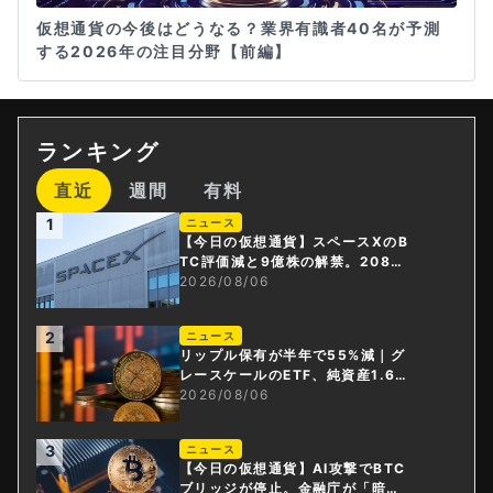
仮想通貨の今後はどうなる？業界有識者40名が予測
する2026年の注目分野【前編】
ランキング
直近
週間
有料
1
ニュース
【今日の仮想通貨】スペースXのB
TC評価減と9億株の解禁。208億
円相当のBTCが盗難
2026/08/06
2
ニュース
リップル保有が半年で55%減｜グ
レースケールのETF、純資産1.6億
ドル減
2026/08/06
3
ニュース
【今日の仮想通貨】AI攻撃でBTC
ブリッジが停止。金融庁が「暗号