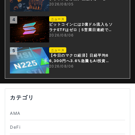
資産・ステーブルコイン課」新設
2026/08/05
4
ニュース
ビットコインには2億ドル流入もソ
ラナETFはゼロ｜5営業日連続で停
止
2026/08/06
5
ニュース
【今日のマクロ経済】日経平均6
6,300円へ3.6%急騰もAI投資回
収懸念が再燃
2026/08/06
カテゴリ
AMA
DeFi