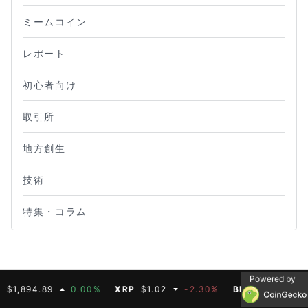
ミームコイン
レポート
初心者向け
取引所
地方創生
技術
特集・コラム
Powered by
4.89
0.00%
XRP
$1.02
-2.30%
BNB
$587.07
0.00