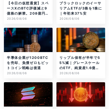
【今日の仮想通貨】スペ
ブラックロックのイーサ
ースXのBTC評価減と9
リアムETFが3株を1株に
億株の解禁。208億円相
｜年初来37%安
当のBTCが盗難
2026/08/06
2026/08/06
半導体企業が1200BTC
リップル保有が半年で5
を売却、負債ゼロもビッ
5%減｜グレースケール
トコイン戦略は後退
のETF、純資産1.6億ド
ル減
2026/08/06
2026/08/06