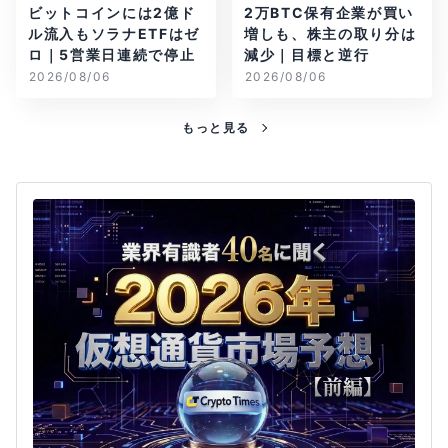
ビットコインには2億ド
2万BTC保有企業が買い
ル流入もソラナETFはゼ
増しも、株主の取り分は
ロ｜5営業日連続で停止
減少｜目標と逆行
2026/08/06
2026/08/06
もっと見る