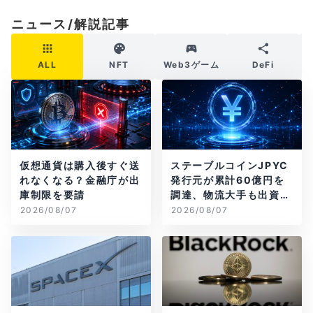
ニュース/解説記事
ALL
NFT
Web3ゲーム
DeFi
仮想通貨は購入後すぐ送
ステーブルコインJPYC
れなくなる？金融庁が出
発行元が累計60億円を
庫制限を要請
調達、物流大手も出資参
画
2026/08/07
2026/08/07