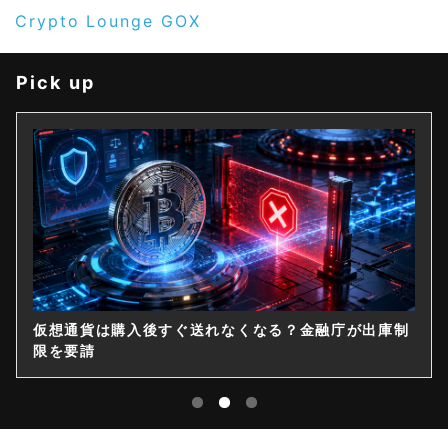
Crypto Lounge GOX
Pick up
制
ステーブルコインJPYC発行元が累計60億円を調達、
物流大手も出資参画