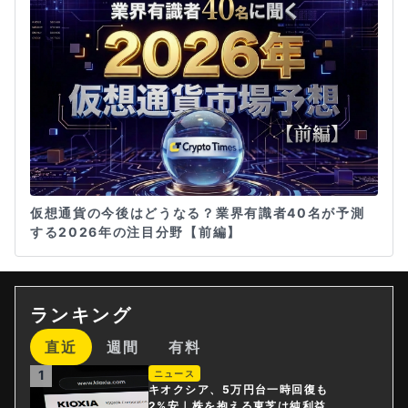
仮想通貨の今後はどうなる？業界有識者40名が予測
する2026年の注目分野【前編】
ランキング
直近
週間
有料
1
ニュース
キオクシア、5万円台一時回復も
2%安｜株を抱える東芝は純利益3