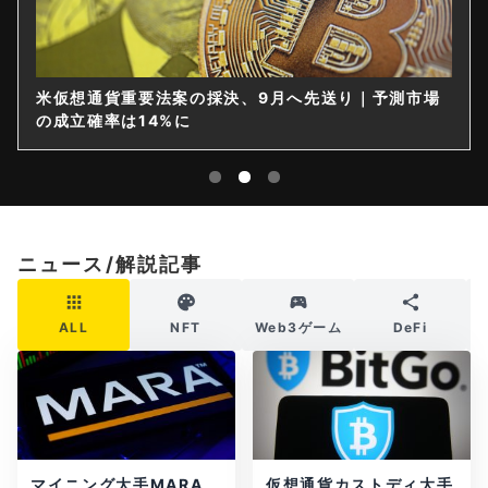
米仮想通貨重要法案の採決、9月へ先送り｜予測市場
の成立確率は14%に
ニュース/解説記事
ALL
NFT
Web3ゲーム
DeFi
マイニング大手MARA、
仮想通貨カストディ大手