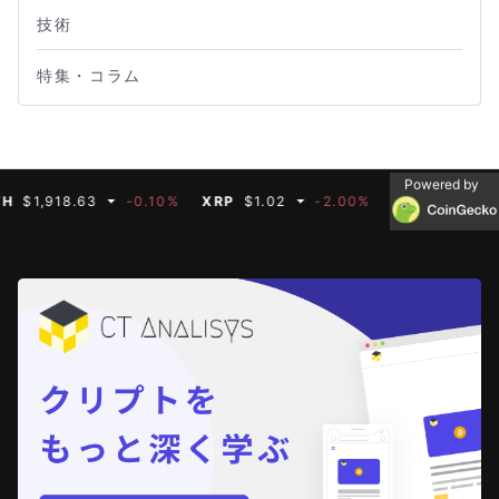
技術
特集・コラム
Powered by
,918.63
-0.10%
XRP
$1.02
-2.00%
BNB
$592.66
-