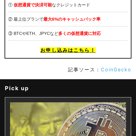
①
仮想通貨で決済可能
なクレジットカード
② 最上位プランで
最大6%のキャッシュバック率
③ BTCやETH、JPYCなど
多くの仮想通貨に対応
お申し込みはこちら！
記事ソース：
CoinGecko
Pick up