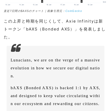
直近7日間の$AXSのチャート｜画像引用元：
CoinGecko
この上昇と時期を同じくして、Axie Infinityは新
トークン「bAXS（Bonded AXS）」を発表しまし
た。
Lunacians, we are on the verge of a massive
evolution in how we secure our digital natio
n.
bAXS (Bonded AXS) is backed 1:1 by AXS,
and designed to keep value circulating withi
n our ecosystem and rewarding our citizens.