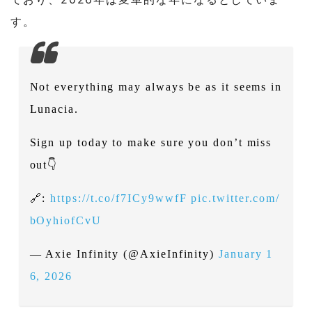
す。
Not everything may always be as it seems in
Lunacia.
Sign up today to make sure you don’t miss
out👇
🔗:
https://t.co/f7ICy9wwfF
pic.twitter.com/
bOyhiofCvU
— Axie Infinity (@AxieInfinity)
January 1
6, 2026