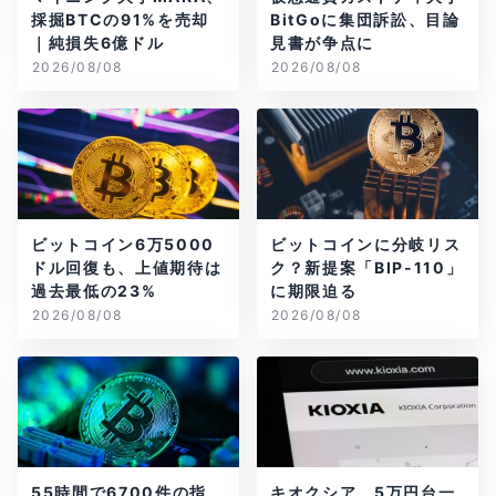
採掘BTCの91%を売却
BitGoに集団訴訟、目論
｜純損失6億ドル
見書が争点に
2026/08/08
2026/08/08
ビットコイン6万5000
ビットコインに分岐リス
ドル回復も、上値期待は
ク？新提案「BIP-110」
過去最低の23%
に期限迫る
2026/08/08
2026/08/08
55時間で6700件の指
キオクシア、5万円台一