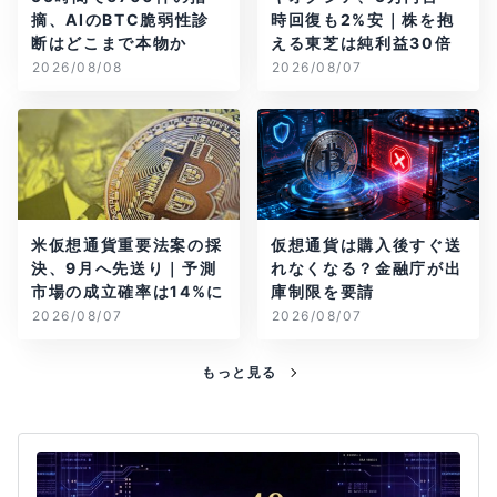
摘、AIのBTC脆弱性診
時回復も2%安｜株を抱
断はどこまで本物か
える東芝は純利益30倍
2026/08/08
2026/08/07
米仮想通貨重要法案の採
仮想通貨は購入後すぐ送
決、9月へ先送り｜予測
れなくなる？金融庁が出
市場の成立確率は14%に
庫制限を要請
2026/08/07
2026/08/07
もっと見る