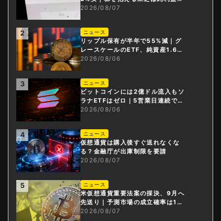
0倍
2026/08/07
2
ニュース
リップル保有が半年で55%減｜グ
レースケールのETF、純資産1.6億
ドル減
2026/08/06
3
ニュース
ビットコインには2億ドル流入もソ
ラナETFはゼロ｜5営業日連続で停
止
2026/08/06
4
ニュース
仮想通貨は購入後すぐ送れなくな
る？金融庁が出庫制限を要請
2026/08/07
5
ニュース
米仮想通貨重要法案の採決、9月へ
先送り｜予測市場の成立確率は1
4%に
2026/08/07