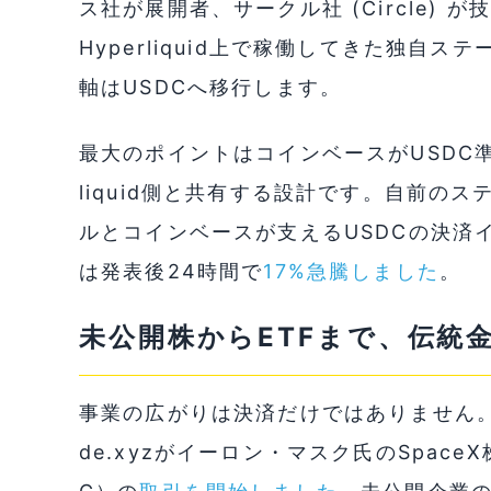
ス社が展開者、サークル社 (Circle)
Hyperliquid上で稼働してきた独自
軸はUSDCへ移行します。
最大のポイントはコインベースがUSDC準
liquid側と共有する設計です。自前の
ルとコインベースが支えるUSDCの決済
は発表後24時間で
17%急騰しました
。
未公開株からETFまで、伝統
事業の広がりは決済だけではありません。5月1
de.xyzがイーロン・マスク氏のSpace