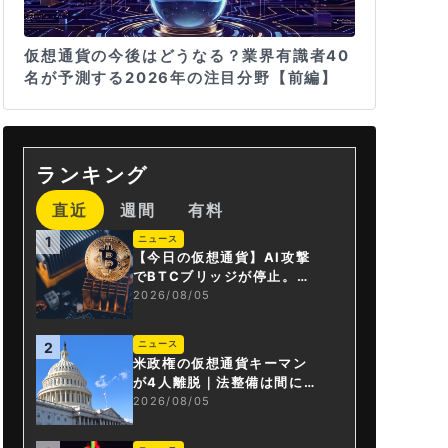
仮想通貨の今後はどうなる？業界有識者40
名が予測する2026年の注目分野【前編】
ランキング
直近
週間
有料
ニュース
1
【今日の仮想通貨】AI攻撃
でBTCブリッジが停止。金
融庁が「暗号資産・ステー
2026/08/05
ブルコイン課」新設
ニュース
2
米政権の仮想通貨キーマン
が4人離脱｜法整備は間に合
うか
2026/08/05