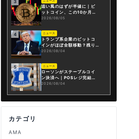
ニュース
3
追い風のはずが半値に｜ビ
ットコイン、この10か月で
何が起きたか
2026/08/05
ニュース
4
トランプ系企業のビットコ
インがほぼ全額移動？残り
は3.43BTCか
2026/08/04
ニュース
5
ローソンがステーブルコイ
ン決済へ｜POSレジ完結は
国内初
2026/08/04
カテゴリ
AMA