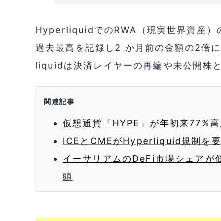
HyperliquidでのRWA（現実世界
過去最高を記録し2 か月前の金額の2倍に
liquidは決済レイヤーの再編や未公開
関連記事
仮想通貨「HYPE」が年初来77%
ICEとCMEがHyperliquid
イーサリアムのDeFi市場シェアが低
頭