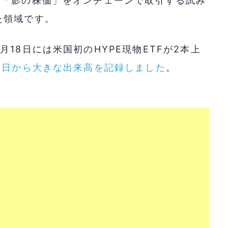
の「影の株価」をオンチェーンで取引する試み
た領域です。
18日には米国初のHYPE現物ETFが2本上
初日から大きな出来高を記録しました
。