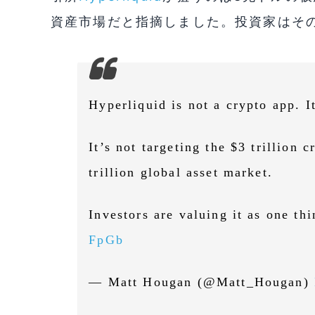
資産市場だと指摘しました。投資家はそ
Hyperliquid is not a crypto app. I
It’s not targeting the $3 trillion 
trillion global asset market.
Investors are valuing it as one thi
FpGb
— Matt Hougan (@Matt_Hougan)