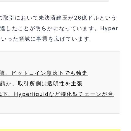
資産）の取引において未決済建玉が26億ドルという
達したことが明らかになっています。Hyper
株といった領域に事業を広げています。
高騰、ビットコイン急落下でも独走
規制を要請か、取引所側は透明性を主張
下、Hyperliquidなど特化型チェーンが台