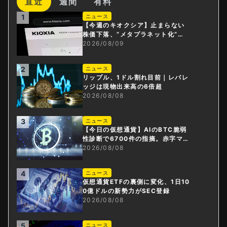
直近
週間
有料
1
ニュース
【今週のキオクシア】止まらない
株価下落、”メタプラネット化”の
指摘は本当？
2026/08/09
2
ニュース
リップル、1ドル割れ目前｜レバレ
ッジは現物出来高の6倍超
2026/08/08
3
ニュース
【今日の仮想通貨】AIのBTC脆弱
性診断で6700件の指摘。赤字マイ
ニング企業はAIに賭ける
2026/08/08
4
ニュース
仮想通貨ETFの裏側に変化、1日10
0億ドルの新勢力がSEC登録
2026/08/08
5
ニュース