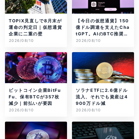
TOPIX見直しで8月末が
【今日の仮想通貨】150
運命の判定日｜仮想通貨
億ドル調達を支えたCha
企業に二重の壁
tGPT。AIのBTC推奨は
聞き方次第？
2026/08/10
2026/08/10
ビットコイン企業BitFu
ソラナETFに2.6億ドル
Fu、保有BTCが357枚
流入、それでも資産は4
減少｜前払いが要因
900万ドル減
2026/08/10
2026/08/10