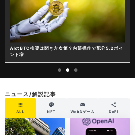
AIのBTC推奨は聞き方次第？内部操作で配分5.2ポイ
ント増
ニュース/解説記事
ALL
NFT
Web3ゲーム
DeFi