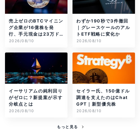
売上ゼロのBTCマイニン
わずか190秒で3件撤回
グ企業が16億株を発
｜グレースケールのアル
行、手元現金は23万ド
トETF戦略に変化か
ル
2026/08/10
2026/08/10
イーサリアムの純利回り
セイラー氏、150億ドル
がゼロに？新提案が示す
調達を支えたのはChat
分岐点とは
GPT｜新型優先株
2026/08/10
2026/08/10
もっと見る