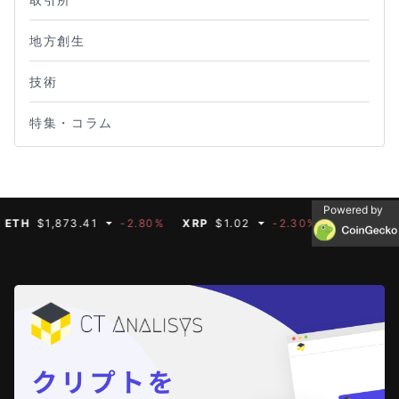
地方創生
技術
特集・コラム
Powered by
H
$1,873.41
-2.80%
XRP
$1.02
-2.30%
BNB
$599.69