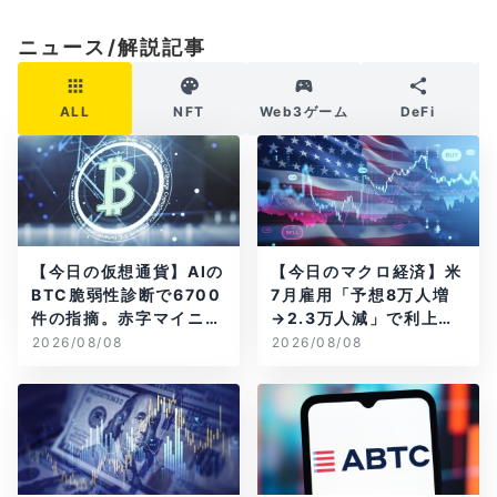
ニュース/解説記事
ALL
NFT
Web3ゲーム
DeFi
【今日の仮想通貨】AIの
【今日のマクロ経済】米
BTC脆弱性診断で6700
7月雇用「予想8万人増
件の指摘。赤字マイニン
→2.3万人減」で利上げ
グ企業はAIに賭ける
観測後退
2026/08/08
2026/08/08