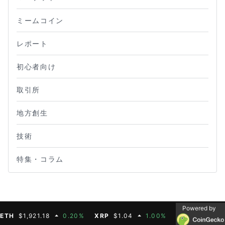
ミームコイン
レポート
初心者向け
取引所
地方創生
技術
特集・コラム
Powered by
H
$1,921.18
0.20%
XRP
$1.04
1.00%
BNB
$604.50