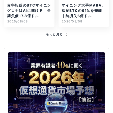
赤字転落のBTCマイニン
マイニング大手MARA、
グ大手はAIに賭ける｜長
採掘BTCの91%を売却
期負債17.8億ドル
｜純損失6億ドル
2026/08/08
2026/08/08
もっと見る