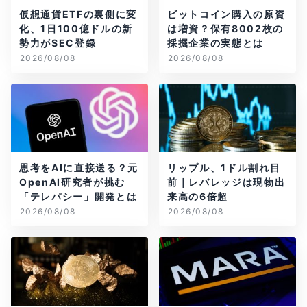
仮想通貨ETFの裏側に変
ビットコイン購入の原資
化、1日100億ドルの新
は増資？保有8002枚の
勢力がSEC登録
採掘企業の実態とは
2026/08/08
2026/08/08
思考をAIに直接送る？元
リップル、1ドル割れ目
OpenAI研究者が挑む
前｜レバレッジは現物出
「テレパシー」開発とは
来高の6倍超
2026/08/08
2026/08/08