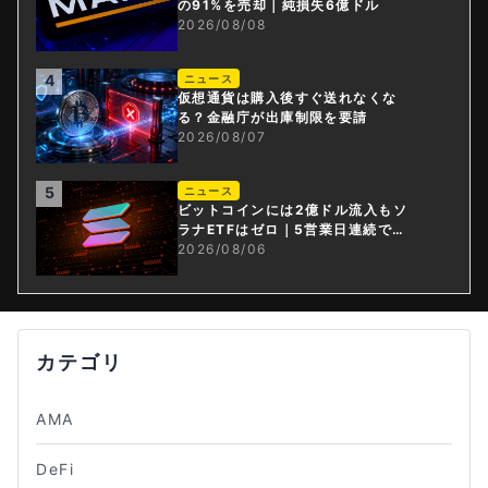
の91%を売却｜純損失6億ドル
2026/08/08
4
ニュース
仮想通貨は購入後すぐ送れなくな
る？金融庁が出庫制限を要請
2026/08/07
5
ニュース
ビットコインには2億ドル流入もソ
ラナETFはゼロ｜5営業日連続で停
止
2026/08/06
カテゴリ
AMA
DeFi