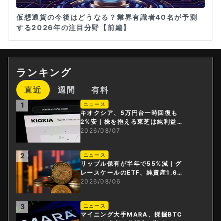
仮想通貨の今後はどうなる？業界有識者40名が予測
する2026年の注目分野【前編】
ランキング
直近
週間
有料
1
ニュース
キオクシア、5万円台一時回復も
2%安｜株を抱える東芝は純利益3
0倍
2026/08/07
2
ニュース
リップル保有が半年で55%減｜グ
レースケールのETF、純資産1.6億
ドル減
2026/08/06
3
ニュース
マイニング大手MARA、採掘BTC