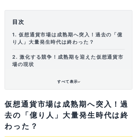
目次
1
仮想通貨市場は成熟期へ突入！過去の「億
り人」大量発生時代は終わった？
2
激化する競争！成熟期を迎えた仮想通貨市
場の現状
3
今からでも成功を目指すには？4つの具体
すべて表示
的な方法
3-1
1. 期待値の高いエアドロップキャンペーン
仮想通貨市場は成熟期へ突入！過
やテストネットに積極的に参加する
去の「億り人」大量発生時代は終
3-2
2. 将来性のある優良なプロジェクトのコミ
わった？
ュニティに貢献する