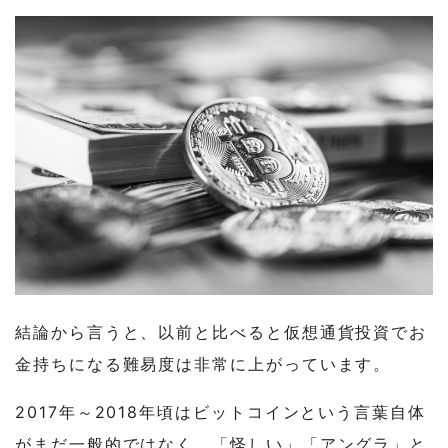
3-3
3. レバレッジを活用した先物取引
3-4
4. ミームコインへの投資
4
次のバブルはいつ到来するのか
5
5-1
バブル到来に備えた投資戦略
6
まとめ｜仮想通貨投資で成功するには？
結論から言うと、以前と比べると仮想通貨投資でお
金持ちになる難易度は非常に上がっています。
2017年～2018年頃はビットコインという言葉自体
がまだ一般的ではなく、「怪しい」「アングラ」と