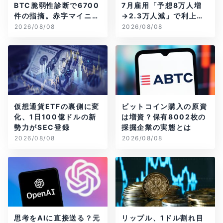
BTC脆弱性診断で6700
7月雇用「予想8万人増
件の指摘。赤字マイニン
→2.3万人減」で利上げ
グ企業はAIに賭ける
観測後退
2026/08/08
2026/08/08
仮想通貨ETFの裏側に変
ビットコイン購入の原資
化、1日100億ドルの新
は増資？保有8002枚の
勢力がSEC登録
採掘企業の実態とは
2026/08/08
2026/08/08
思考をAIに直接送る？元
リップル、1ドル割れ目