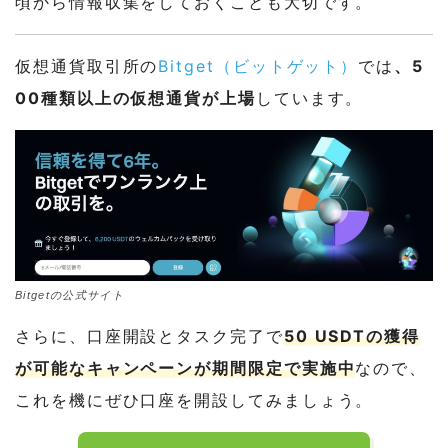
頃から情報収集をしておくことも大切です。
仮想通貨取引所の
Bitget（ビットゲット）
では
、5
00種類以上の仮想通貨が上場
しています。
Bitgetの公式サイト
さらに、口座開設とタスク完了で
50 USDTの獲得
が可能なキャンペーンが期間限定で実施中
なので、
これを機にぜひ口座を開設してみましょう。