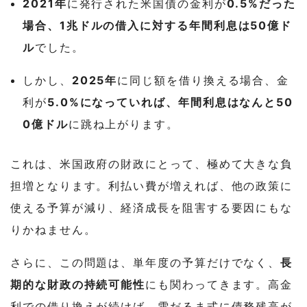
2021年
に発行された米国債の金利が
0.5%
だった
場合、1兆ドルの借入に対する年間利息は
50億ド
ル
でした。
しかし、
2025年
に同じ額を借り換える場合、金
利が
5.0%
になっていれば、年間利息はなんと
50
0億ドル
に跳ね上がります。
これは、米国政府の財政にとって、極めて大きな負
担増となります。利払い費が増えれば、他の政策に
使える予算が減り、経済成長を阻害する要因にもな
りかねません。
さらに、この問題は、単年度の予算だけでなく、
長
期的な財政の持続可能性
にも関わってきます。高金
利での借り換えが続けば、雪だるま式に債務残高が