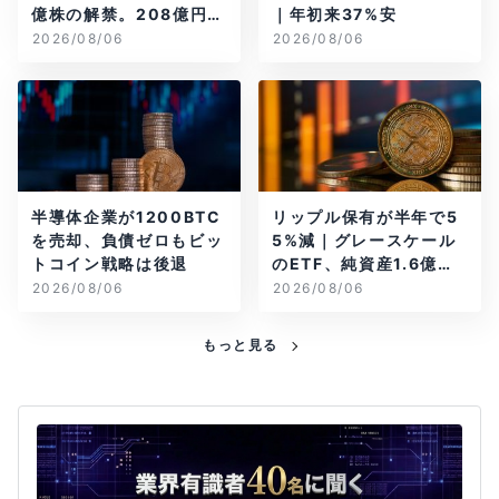
億株の解禁。208億円相
｜年初来37%安
当のBTCが盗難
2026/08/06
2026/08/06
半導体企業が1200BTC
リップル保有が半年で5
を売却、負債ゼロもビッ
5%減｜グレースケール
トコイン戦略は後退
のETF、純資産1.6億ド
ル減
2026/08/06
2026/08/06
もっと見る