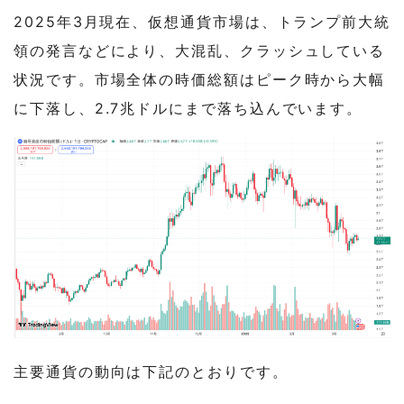
ンプ政権の思惑
2025年3月現在
、仮想通貨市場は、トランプ前大統
3
今後の注目ポイント：市場の行方を左右す
領の発言などにより、大混乱、クラッシュしている
る3つの要素
状況です。市場全体の時価総額はピーク時から大幅
に下落し、2.7兆ドルにまで落ち込んでいます。
3-1
FRBの金融政策：利下げはいつ、どの程度
行われるのか？
3-2
トランプ大統領の言動：市場を揺さぶる
「鶴の一声」
3-3
ゴールドと債券市場の動向：リスクオフ(安
全資産)への資金シフトは続くのか？
4
まとめ
主要通貨の動向は下記のとおりです。