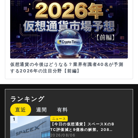
仮想通貨の今後はどうなる？業界有識者40名が予測
する2026年の注目分野【前編】
ランキング
直近
週間
有料
1
ニュース
【今日の仮想通貨】スペースXのB
TC評価減と9億株の解禁。208億
円相当のBTCが盗難
2026/08/06