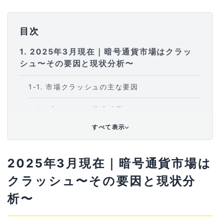
目次
1
2025年3月現在｜暗号通貨市場はクラッ
シュ〜その要因と現状分析〜
1-1
市場クラッシュの主な要因
1-2
ゴールドへの資金移動
すべて表示
2
何故ここまで、市場は混乱しているのか？
2-1
アメリカ政府の巨額債務問題
2025年3月現在｜暗号通貨市場は
クラッシュ〜その要因と現状分
2-2
FRBの「ソフトランディング」失敗の可能
性：インフレと景気の狭間で
析〜
2-3
止まらないインフレ：物価上昇圧力とトラ