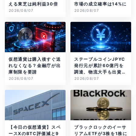
える東芝は純利益30倍
市場の成立確率は14%に
2026/08/07
2026/08/07
仮想通貨は購入後すぐ送
ステーブルコインJPYC
れなくなる？金融庁が出
発行元が累計60億円を
庫制限を要請
調達、物流大手も出資参
画
2026/08/07
2026/08/07
【今日の仮想通貨】スペ
ブラックロックのイーサ
ースXのBTC評価減と9
リアムETFが3株を1株に