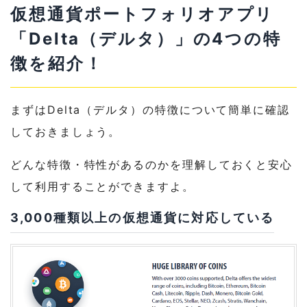
仮想通貨ポートフォリオアプリ
1-4
有料プランのDelta PROがある
「Delta（デルタ）」の4つの特
2
Delta（デルタ）の評判・口コミを確認し
徴を紹介！
よう
3
Delta（デルタ）の使い方・見方を解説！
まずはDelta（デルタ）の特徴について簡単に確認
しておきましょう。
3-1
ダウンロード・インストールはAppstoreか
GooglePlayから
どんな特徴・特性があるのかを理解しておくと安心
3-2
ポートフォリオに保有通貨を追加する
して利用することができますよ。
3-3
保有資産の推移を確認する
3,000種類以上の仮想通貨に対応している
3-4
ウォッチリストに気になる仮想通貨を追加
する
3-5
ウォッチリストに入れた仮想通貨にアラー
トを追加する